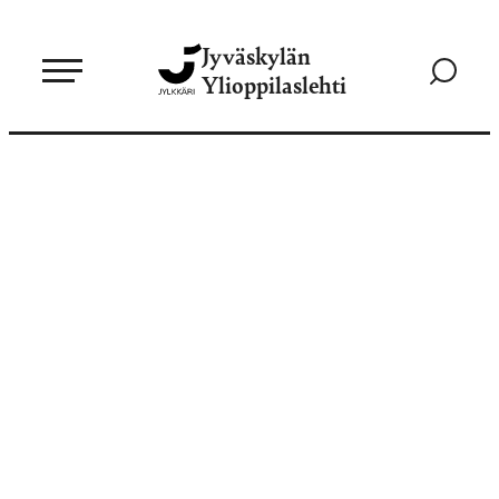
Siirry
Jyväskylän
suoraan
Siirry
Ylioppilaslehti
sisältöön
hakusivul