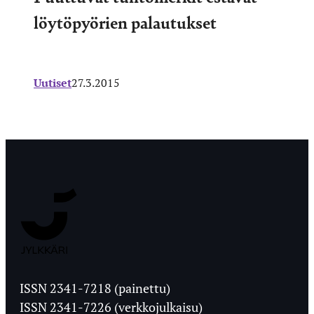
löytöpyörien palautukset
Uutiset
27.3.2015
Jyväskylän
Ylioppilaslehti
ISSN 2341-7218 (painettu)
ISSN 2341-7226 (verkkojulkaisu)