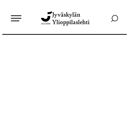
Siirry
Jyväskylän
suoraan
Siirry
Ylioppilaslehti
sisältöön
hakusivul