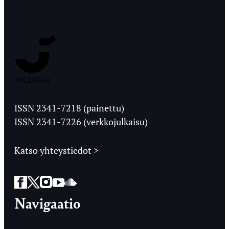
Jyväskylän
Ylioppilaslehti
ISSN 2341-7218 (painettu)
ISSN 2341-7226 (verkkojulkaisu)
Katso yhteystiedot >
Facebook
Twitter
Instagram
YouTube
SoundCloud
Navigaatio