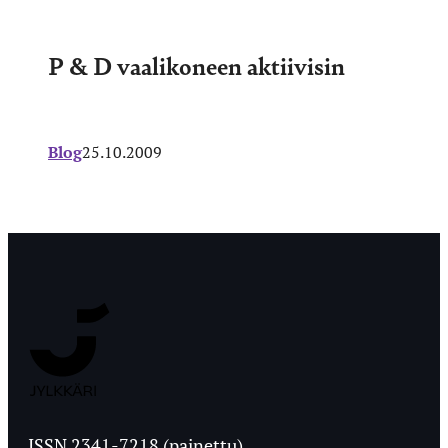
P & D vaalikoneen aktiivisin
Blog
25.10.2009
Jyväskylän
Ylioppilaslehti
ISSN 2341-7218 (painettu)