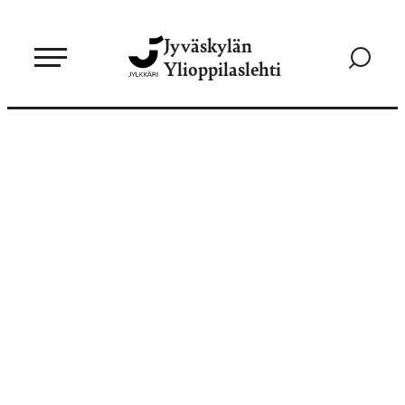
Siirry
Jyväskylän
suoraan
Siirry
Ylioppilaslehti
sisältöön
hakusivul