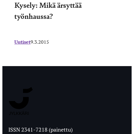
Kysely: Mikä ärsyttää
työnhaussa?
Uutiset
9.3.2015
Jyväskylän
Ylioppilaslehti
ISSN 2341-7218 (painettu)