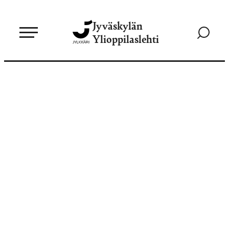
Siirry
Jyväskylän
suoraan
Siirry
Ylioppilaslehti
sisältöön
hakusivul