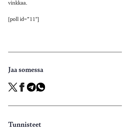
vinkkaa.
[poll id=”11″]
Jaa somessa
Jaa
Jaa
Jaa
Jaa
X-
Facebookissa
Telegramissa
WhatsAppissa
palvelussa
Tunnisteet