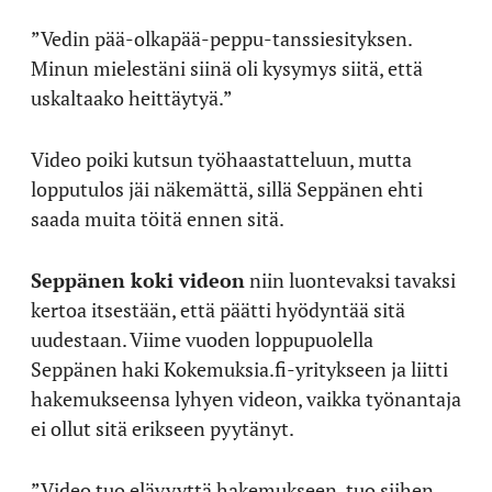
”Vedin pää-olkapää-peppu-tanssiesityksen.
Minun mielestäni siinä oli kysymys siitä, että
uskaltaako heittäytyä.”
Video poiki kutsun työhaastatteluun, mutta
lopputulos jäi näkemättä, sillä Seppänen ehti
saada muita töitä ennen sitä.
Seppänen koki videon
niin luontevaksi tavaksi
kertoa itsestään, että päätti hyödyntää sitä
uudestaan. Viime vuoden loppupuolella
Seppänen haki Kokemuksia.fi-yritykseen ja liitti
hakemukseensa lyhyen videon, vaikka työnantaja
ei ollut sitä erikseen pyytänyt.
”Video tuo elävyyttä hakemukseen, tuo siihen