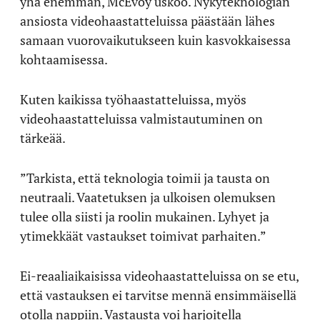
yhä enemmän, McEvoy uskoo. Nykyteknologian
ansiosta videohaastatteluissa päästään lähes
samaan vuorovaikutukseen kuin kasvokkaisessa
kohtaamisessa.
Kuten kaikissa työhaastatteluissa, myös
videohaastatteluissa valmistautuminen on
tärkeää.
”Tarkista, että teknologia toimii ja tausta on
neutraali. Vaatetuksen ja ulkoisen olemuksen
tulee olla siisti ja roolin mukainen. Lyhyet ja
ytimekkäät vastaukset toimivat parhaiten.”
Ei-reaaliaikaisissa videohaastatteluissa on se etu,
että vastauksen ei tarvitse mennä ensimmäisellä
otolla nappiin. Vastausta voi harjoitella