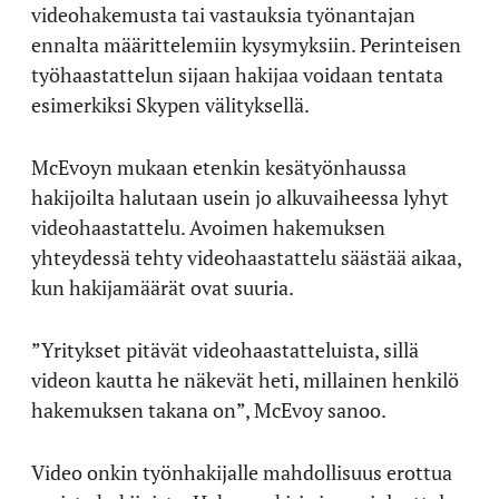
videohakemusta tai vastauksia työnantajan
ennalta määrittelemiin kysymyksiin. Perinteisen
työhaastattelun sijaan hakijaa voidaan tentata
esimerkiksi Skypen välityksellä.
McEvoyn mukaan etenkin kesätyönhaussa
hakijoilta halutaan usein jo alkuvaiheessa lyhyt
videohaastattelu. Avoimen hakemuksen
yhteydessä tehty videohaastattelu säästää aikaa,
kun hakijamäärät ovat suuria.
”Yritykset pitävät videohaastatteluista, sillä
videon kautta he näkevät heti, millainen henkilö
hakemuksen takana on”, McEvoy sanoo.
Video onkin työnhakijalle mahdollisuus erottua