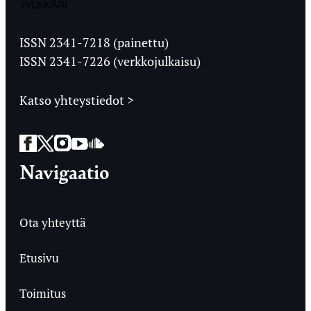
Jyväskylän
Ylioppilaslehti
ISSN 2341-7218 (painettu)
ISSN 2341-7226 (verkkojulkaisu)
Katso yhteystiedot >
Facebook
Twitter
Instagram
YouTube
SoundCloud
Navigaatio
Ota yhteyttä
Etusivu
Toimitus