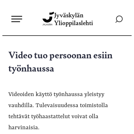
Siirry
Jyväskylän
suoraan
Siirry
Ylioppilaslehti
sisältöön
hakusivul
Video tuo persoonan esiin
työnhaussa
Videoiden käyttö työnhaussa yleistyy
vauhdilla. Tulevaisuudessa toimistolla
tehtävät työhaastattelut voivat olla
harvinaisia.