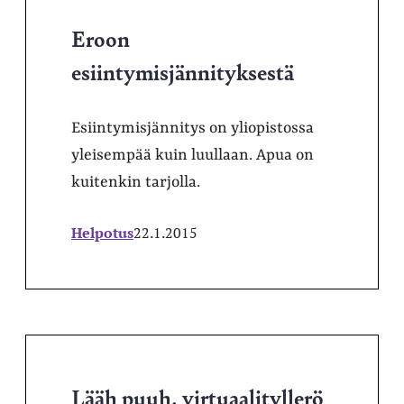
Eroon
esiintymisjännityksestä
Esiintymisjännitys on yliopistossa
yleisempää kuin luullaan. Apua on
kuitenkin tarjolla.
Helpotus
22.1.2015
Lääh puuh, virtuaalityllerö