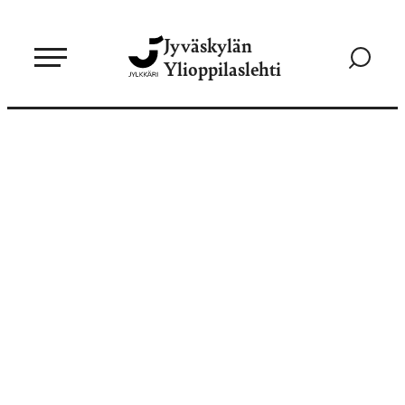
Siirry
Jyväskylän
suoraan
Siirry
Ylioppilaslehti
sisältöön
hakusivul