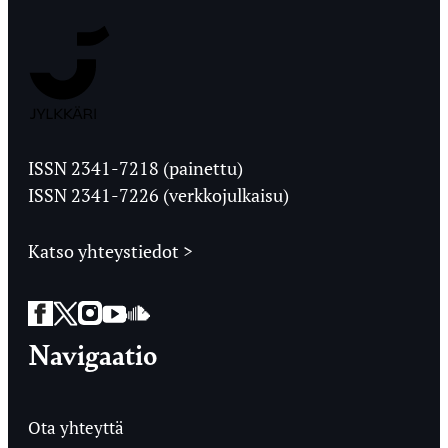
Jyväskylän
Ylioppilaslehti
ISSN 2341-7218 (painettu)
ISSN 2341-7226 (verkkojulkaisu)
Katso yhteystiedot >
Facebook
Twitter
Instagram
YouTube
SoundCloud
Navigaatio
Ota yhteyttä