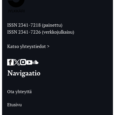
Jyväskylän
Ylioppilaslehti
ISSN 2341-7218 (painettu)
ISSN 2341-7226 (verkkojulkaisu)
Katso yhteystiedot >
Facebook
Twitter
Instagram
YouTube
SoundCloud
Navigaatio
Ota yhteyttä
Etusivu