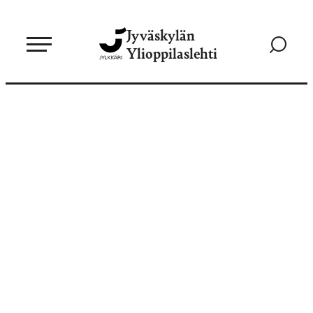
Siirry
Jyväskylän
suoraan
Siirry
Ylioppilaslehti
sisältöön
hakusivul