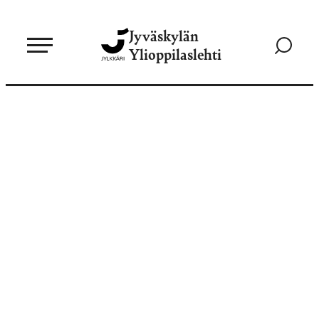
Siirry
Jyväskylän
suoraan
Siirry
Ylioppilaslehti
sisältöön
hakusivul