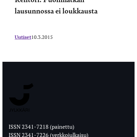
lausunnossa ei loukkausta
Uutiset
10.3.2015
Jyväskylän
Ylioppilaslehti
ISSN 2341-7218 (painettu)
ISSN 2341-7226 (verkkojulkaisu)