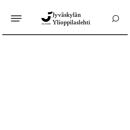
Siirry
Jyväskylän
suoraan
Siirry
Ylioppilaslehti
sisältöön
hakusivul