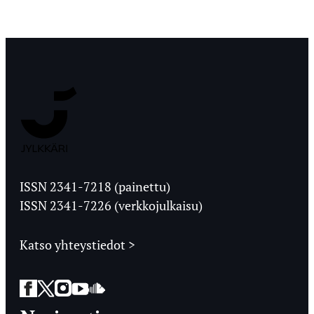
Jyväskylän
Ylioppilaslehti
ISSN 2341-7218 (painettu)
ISSN 2341-7226 (verkkojulkaisu)
Katso yhteystiedot >
Facebook
Twitter
Instagram
YouTube
SoundCloud