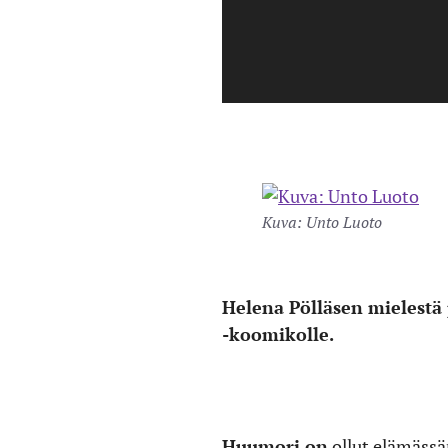
Kuva: Unto Luoto
Helena Pölläsen mielestä
-koomikolle.
Huumori on
ollut elämässän