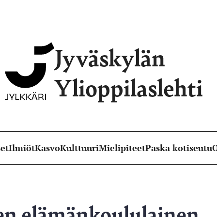
Jyväskylän
Ylioppilaslehti
et
Ilmiöt
Kasvo
Kulttuuri
Mielipiteet
Paska kotiseutu
O
n elämänkoululainen