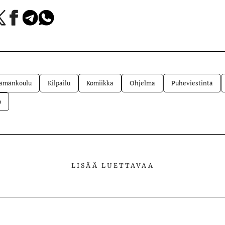
a
Jaa
Jaa
Jaa
Facebookissa
Telegramissa
WhatsAppissa
lvelussa
ämänkoulu
Kilpailu
Komiikka
Ohjelma
Puheviestintä
p
LISÄÄ LUETTAVAA