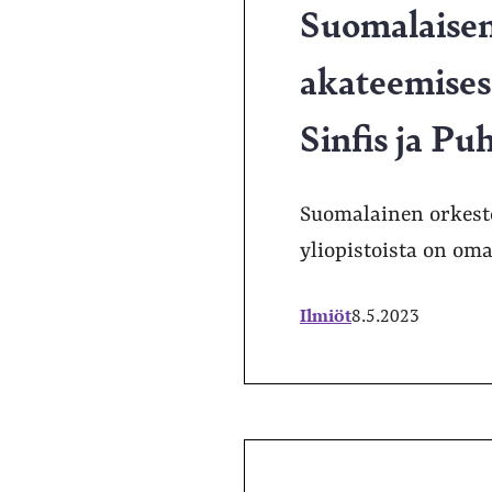
Suomalaisen
akateemises
Sinfis ja Pu
Suomalainen orkeste
yliopistoista on oma
Ilmiöt
8.5.2023