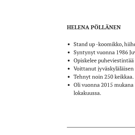
HELENA PÖLLÄNEN
Stand up -koomikko, hiihd
Syntynyt vuonna 1986 Juva
Opiskelee puheviestintää 
Voittanut jyväskyläläise
Tehnyt noin 250 keikkaa.
Oli vuonna 2015 mukana Na
lokakuussa.