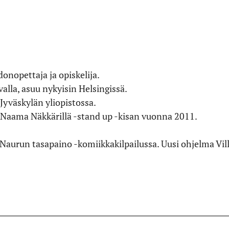
onopettaja ja opiskelija.
lla, asuu nykyisin Helsingissä.
Jyväskylän yliopistossa.
n Naama Näkkärillä -stand up -kisan vuonna 2011.
urun tasapaino -komiikkakilpailussa. Uusi ohjelma Villi 