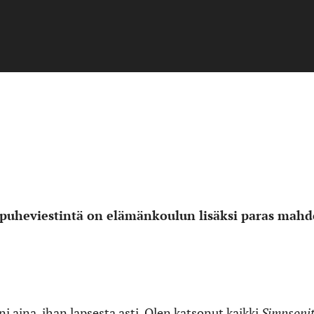
 puheviestintä on elämänkoulun lisäksi paras mahd
i aina, ihan lapsesta asti. Olen katsonut kaikki
Simpsoni