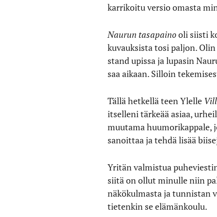
karrikoitu versio omasta mi
Naurun tasapaino
oli siisti
kuvauksista tosi paljon. Olin
stand upissa ja lupasin Nauru
saa aikaan. Silloin tekemisest
Tällä hetkellä teen Ylelle
Vill
itselleni tärkeää asiaa, urh
muutama huumorikappale, joi
sanoittaa ja tehdä lisää biis
Yritän valmistua puheviestin
siitä on ollut minulle niin p
näkökulmasta ja tunnistan v
tietenkin se elämänkoulu.