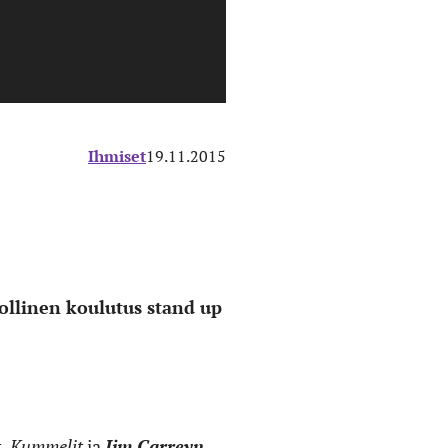
Ihmiset
19.11.2015
ollinen koulutus stand up
t
,
Kummelit
ja
Jim Carreyn