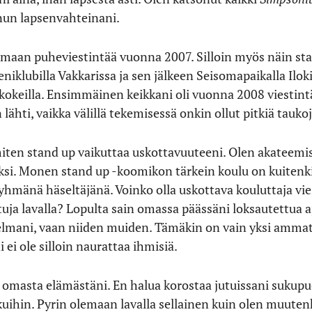
inun lapsenvahteinani.
emaan puheviestintää vuonna 2007. Silloin myös näin s
niklubilla Vakkarissa ja sen jälkeen Seisomapaikalla Iloki
kokeilla. Ensimmäinen keikkani oli vuonna 2008 viestint
n lähti, vaikka välillä tekemisessä onkin ollut pitkiä taukoj
miten stand up vaikuttaa uskottavuuteeni. Olen akateemis
si. Monen stand up -koomikon tärkein koulu on kuitenki
yhmänä häseltäjänä. Voinko olla uskottava kouluttaja vies
a lavalla? Lopulta sain omassa päässäni loksautettua aj
elmani, vaan niiden muiden. Tämäkin on vain yksi ammat
 ei ole silloin naurattaa ihmisiä.
a, omasta elämästäni. En halua korostaa jutuissani sukupu
kkuihin. Pyrin olemaan lavalla sellainen kuin olen muute