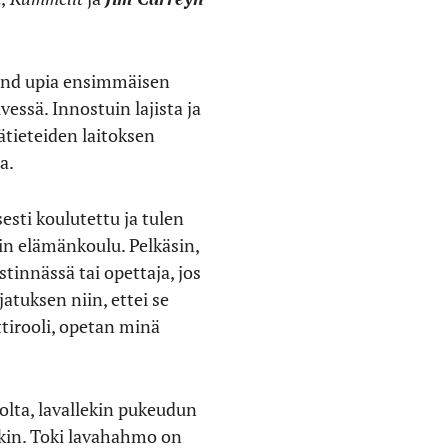
tand upia ensimmäisen
vessä. Innostuin lajista ja
ätieteiden laitoksen
a.
esti koulutettu ja tulen
n elämänkoulu. Pelkäsin,
tinnässä tai opettaja, jos
atuksen niin, ettei se
tirooli, opetan minä
olta, lavallekin pukeudun
nkin. Toki lavahahmo on