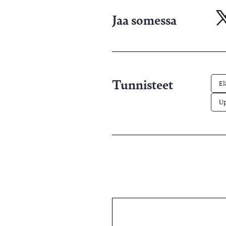
Jaa somessa
Ja
X-
pa
Tunnisteet
El
U