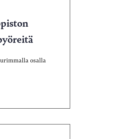
opiston
pyöreitä
uurimmalla osalla