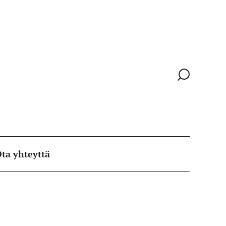
Siirry
hakusivull
ta yhteyttä