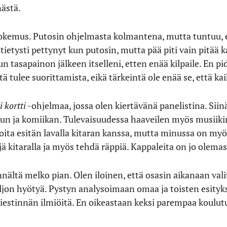
nästä.
 kokemus. Putosin ohjelmasta kolmantena, mutta tuntuu, 
 tietysti pettynyt kun putosin, mutta pää piti vain pitää 
n tasapainon jälkeen itselleni, etten enää kilpaile. En pi
ä tulee suorittamista, eikä tärkeintä ole enää se, että kai
i kortti
-ohjelmaa, jossa olen kiertävänä panelistina. Siin
eilun ja komiikan. Tulevaisuudessa haaveilen myös musiik
ta esitän lavalla kitaran kanssa, mutta minussa on myö
ejä kitaralla ja myös tehdä räppiä. Kappaleita on jo olema
nältä melko pian. Olen iloinen, että osasin aikanaan valit
aljon hyötyä. Pystyn analysoimaan omaa ja toisten esityks
iestinnän ilmiöitä. En oikeastaan keksi parempaa koulutu