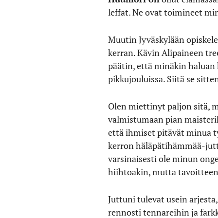
leffat. Ne ovat toimineet m
Muutin Jyväskylään opiskel
kerran. Kävin Alipaineen tree
päätin, että minäkin haluan 
pikkujouluissa. Siitä se sitte
Olen miettinyt paljon sitä, 
valmistumaan pian maisterik
että ihmiset pitävät minua t
kerron häläpätihämmää-juttuj
varsinaisesti ole minun ong
hiihtoakin, mutta tavoitteeni
Juttuni tulevat usein arjest
rennosti tennareihin ja far