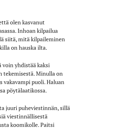
että olen kasvanut
kasassa. Inhoan kilpailua
dä siitä, mitä kilpaileminen
killa on hauska ilta.
ä voin yhdistää kaksi
in tekemisestä. Minulla on
s vakavampi puoli. Haluan
ssa pöytälaatikossa.
a juuri puheviestinnän, sillä
iä viestinnällisestä
sta koomikolle. Paitsi