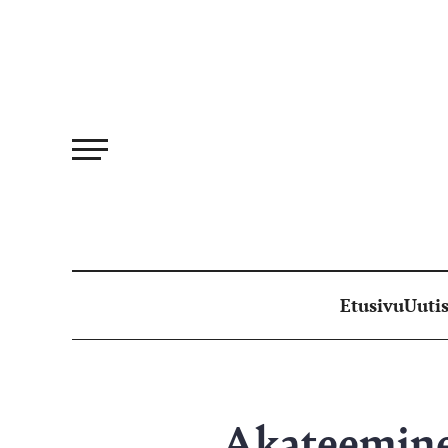
Siirry
suoraan
sisältöön
Etusivu
Uutis
Akateemine