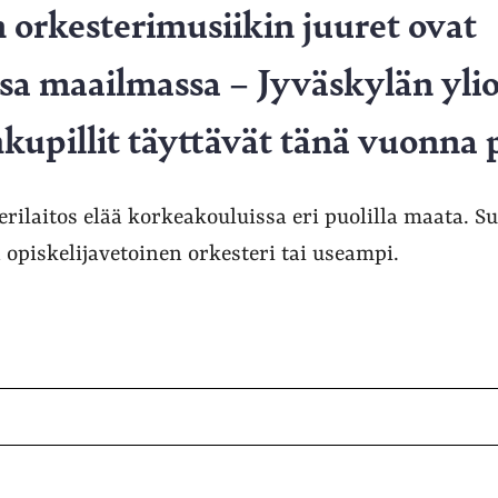
 orkesterimusiikin juuret ovat
sa maailmassa – Jyväskylän yli
hkupillit täyttävät tänä vuonna 
rilaitos elää korkeakouluissa eri puolilla maata. S
 opiskelijavetoinen orkesteri tai useampi.