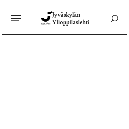
Siirry
Jyväskylän
suoraan
Siirry
Ylioppilaslehti
sisältöön
hakusivul