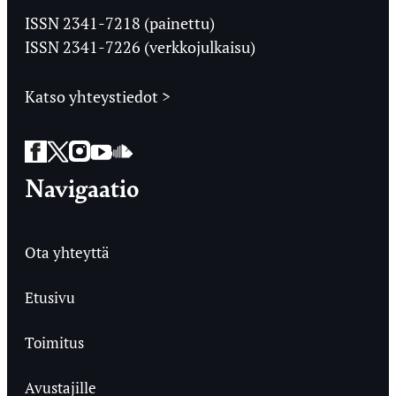
Ylioppilaslehti
ISSN 2341-7218 (painettu)
ISSN 2341-7226 (verkkojulkaisu)
Katso yhteystiedot >
Facebook
Twitter
Instagram
YouTube
SoundCloud
Navigaatio
Ota yhteyttä
Etusivu
Toimitus
Avustajille