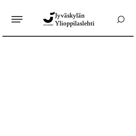
Siirry
Jyväskylän
suoraan
Siirry
Ylioppilaslehti
sisältöön
hakusivul