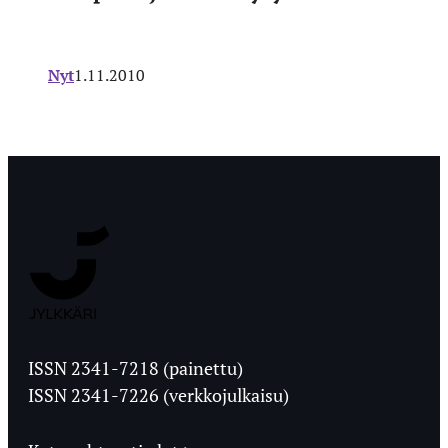
Nyt
1.11.2010
Jyväskylän
Ylioppilaslehti
ISSN 2341-7218 (painettu)
ISSN 2341-7226 (verkkojulkaisu)