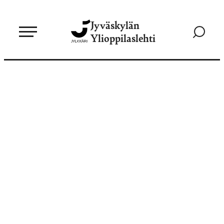
Siirry
Jyväskylän
suoraan
Siirry
Ylioppilaslehti
sisältöön
hakusivul