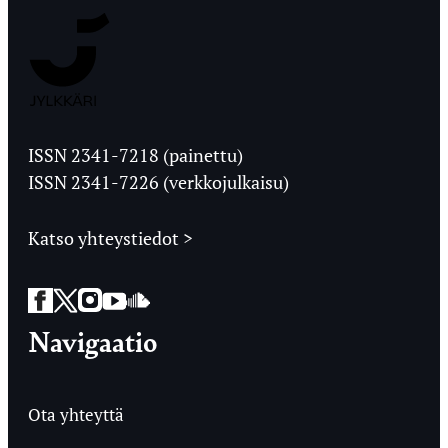
Jyväskylän
Ylioppilaslehti
ISSN 2341-7218 (painettu)
ISSN 2341-7226 (verkkojulkaisu)
Katso yhteystiedot >
Facebook
Twitter
Instagram
YouTube
SoundCloud
Navigaatio
Ota yhteyttä