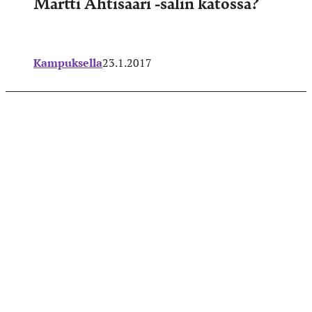
Martti Ahtisaari -salin katossa?
Kampuksella
23.1.2017