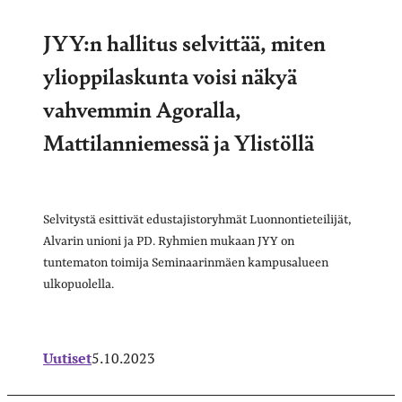
JYY:n hallitus selvittää, miten
ylioppilaskunta voisi näkyä
vahvemmin Agoralla,
Mattilanniemessä ja Ylistöllä
Selvitystä esittivät edustajistoryhmät Luonnontieteilijät,
Alvarin unioni ja PD. Ryhmien mukaan JYY on
tuntematon toimija Seminaarinmäen kampusalueen
ulkopuolella.
Uutiset
5.10.2023