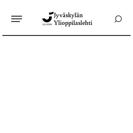
Siirry
Jyväskylän
suoraan
Siirry
Ylioppilaslehti
sisältöön
hakusivul