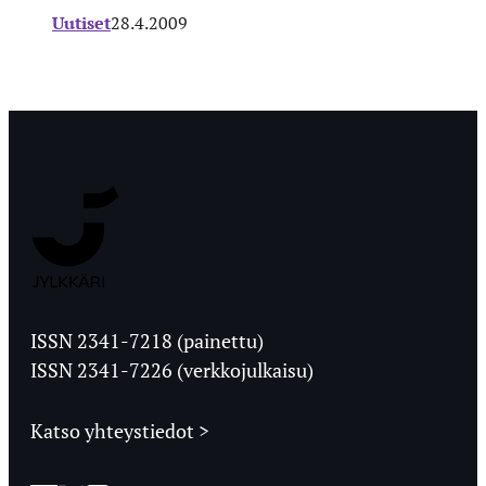
Uutiset
28.4.2009
Jyväskylän
Ylioppilaslehti
ISSN 2341-7218 (painettu)
ISSN 2341-7226 (verkkojulkaisu)
Katso yhteystiedot >