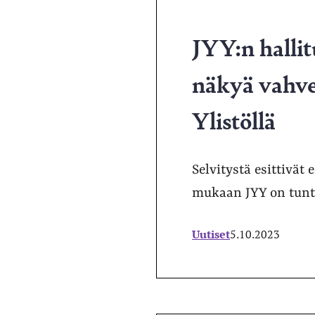
JYY:n hallit
näkyä vahve
Ylistöllä
Selvitystä esittivät
mukaan JYY on tunt
Uutiset
5.10.2023