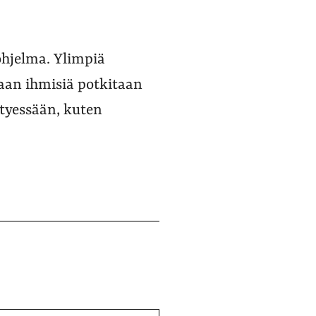
ohjelma. Ylimpiä
taan ihmisiä potkitaan
yntyessään, kuten