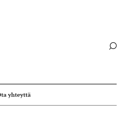
Siirry
hakusivull
ta yhteyttä