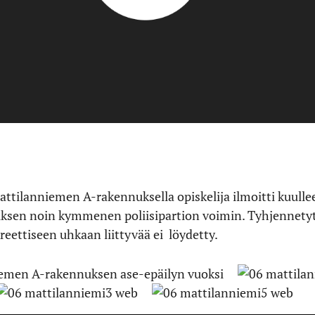
Mattilanniemen A-rakennuksella opiskelija ilmoitti kuul
ennuksen noin kymmenen poliisipartion voimin. Tyhjennetyt
eettiseen uhkaan liittyvää ei löydetty.