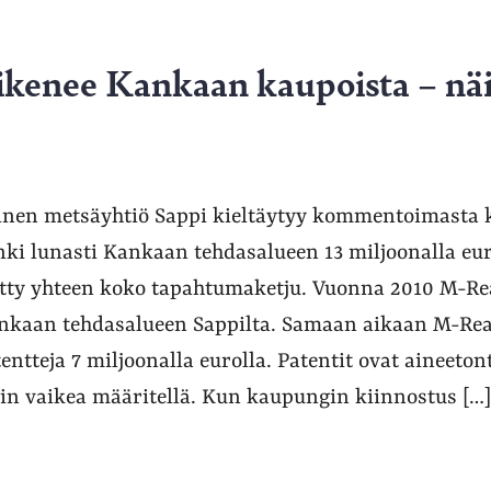
ikenee Kankaan kaupoista – näi
inen metsäyhtiö Sappi kieltäytyy kommentoimasta k
i lunasti Kankaan tehdasalueen 13 miljoonalla eur
etty yhteen koko tapahtumaketju. Vuonna 2010 M-Rea
nkaan tehdasalueen Sappilta. Samaan aikaan M-Real
ntteja 7 miljoonalla eurolla. Patentit ovat aineeton
in vaikea määritellä. Kun kaupungin kiinnostus […]