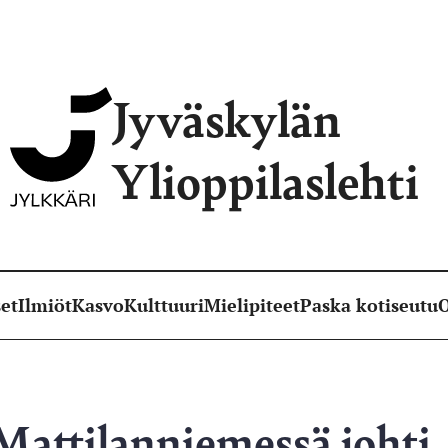
Jyväskylän
Ylioppilaslehti
et
Ilmiöt
Kasvo
Kulttuuri
Mielipiteet
Paska kotiseutu
O
Mattilanniemessä johti