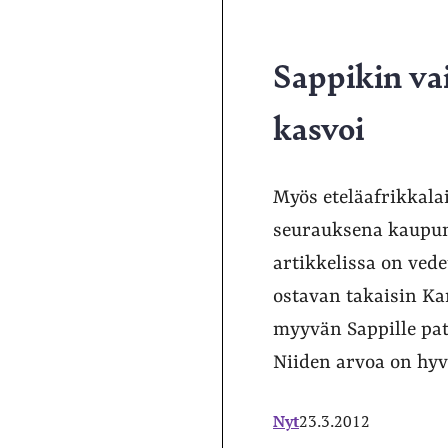
Sappikin va
kasvoi
Myös eteläafrikkala
seurauksena kaupunk
artikkelissa on ved
ostavan takaisin Ka
myyvän Sappille pate
Niiden arvoa on hyv
Nyt
23.3.2012