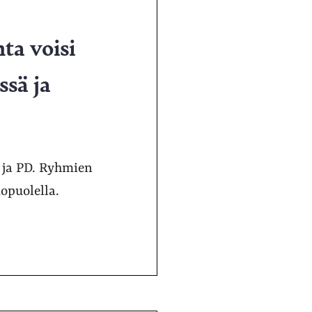
ta voisi
sä ja
i ja PD. Ryhmien
puolella.