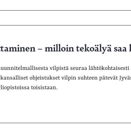
ttaminen – milloin tekoälyä saa
suunnitelmallisesta vilpistä seuraa lähtökohtaisest
kansalliset ohjeistukset vilpin suhteen pätevät Jyv
liopistoissa toisistaan.