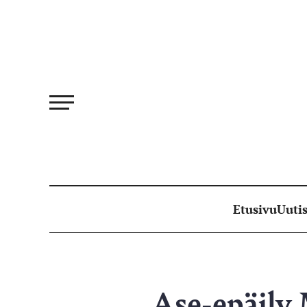
Siirry
suoraan
sisältöön
Etusivu
Uutis
Ase-epäily 