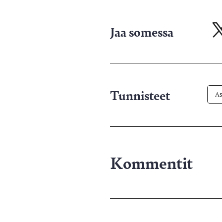
Jaa somessa
Ja
X-
pa
Tunnisteet
As
Kommentit