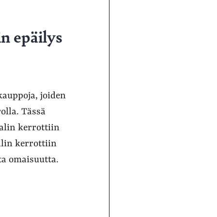
n epäilys
auppoja, joiden
olla. Tässä
lin kerrottiin
in kerrottiin
ta omaisuutta.