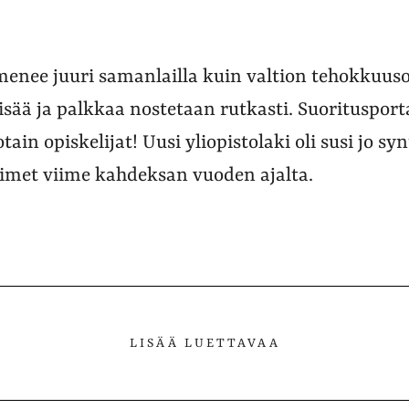
 menee juuri samanlailla kuin valtion tehokkuus
isää ja palkkaa nostetaan rutkasti. Suorituspor
jotain opiskelijat! Uusi yliopistolaki oli susi jo s
imet viime kahdeksan vuoden ajalta.
LISÄÄ LUETTAVAA