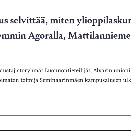
us selvittää, miten ylioppilaskun
mmin Agoralla, Mattilanniemes
 edustajistoryhmät Luonnontieteilijät, Alvarin union
ematon toimija Seminaarinmäen kampusalueen ulko