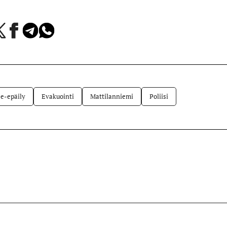
a
Jaa
Jaa
Jaa
Facebookissa
Telegramissa
WhatsAppissa
lvelussa
e-epäily
Evakuointi
Mattilanniemi
Poliisi