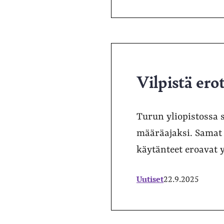
Vilpistä ero
Turun yliopistossa 
määräajaksi. Samat 
käytänteet eroavat y
Uutiset
22.9.2025