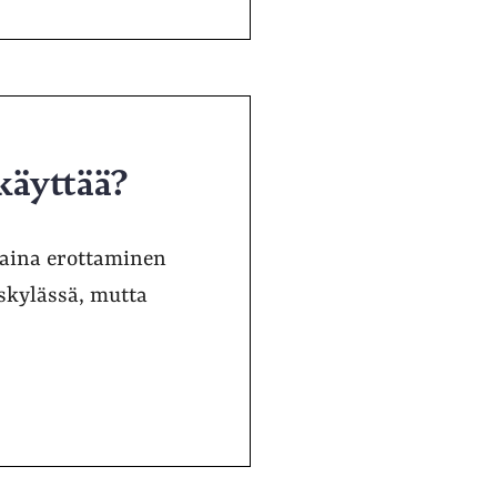
 käyttää?
i aina erottaminen
äskylässä, mutta