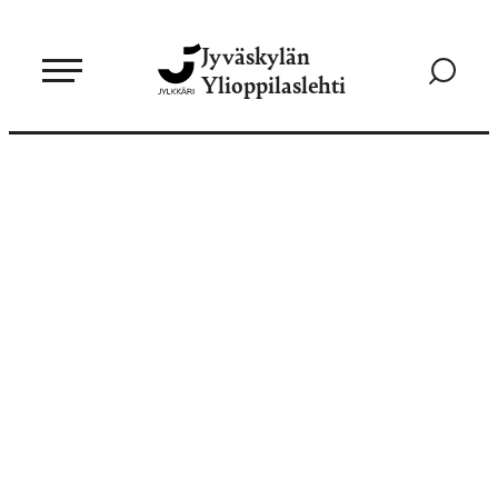
Siirry
Jyväskylän
suoraan
Siirry
Ylioppilaslehti
sisältöön
hakusivul