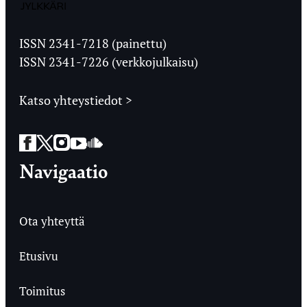
Jyväskylän
Ylioppilaslehti
ISSN 2341-7218 (painettu)
ISSN 2341-7226 (verkkojulkaisu)
Katso yhteystiedot >
Facebook
Twitter
Instagram
YouTube
SoundCloud
Navigaatio
Ota yhteyttä
Etusivu
Toimitus