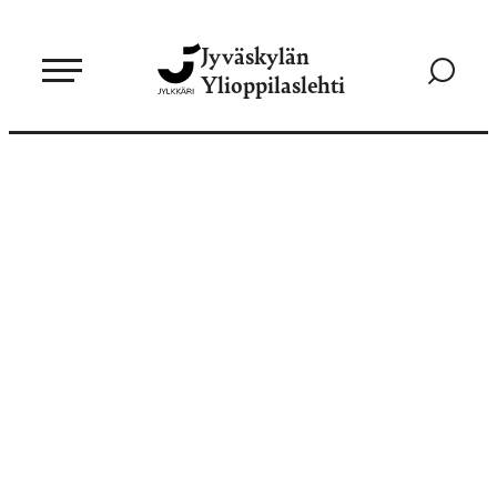
Siirry
Jyväskylän
suoraan
Siirry
Ylioppilaslehti
sisältöön
hakusivul