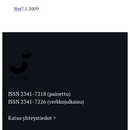
Nyt
7.5.2009
Jyväskylän
Ylioppilaslehti
ISSN 2341-7218 (painettu)
ISSN 2341-7226 (verkkojulkaisu)
Katso yhteystiedot >