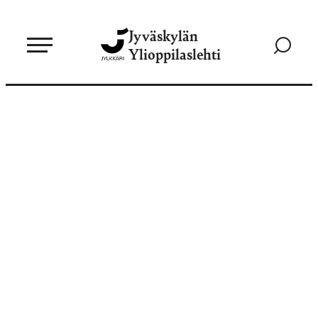
Siirry
Jyväskylän
suoraan
Siirry
Ylioppilaslehti
sisältöön
hakusivul