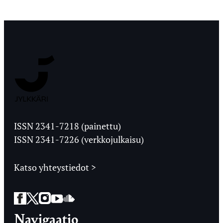
Jyväskylän
Ylioppilaslehti
ISSN 2341-7218 (painettu)
ISSN 2341-7226 (verkkojulkaisu)
Katso yhteystiedot >
Facebook
Twitter
Instagram
YouTube
SoundCloud
Navigaatio