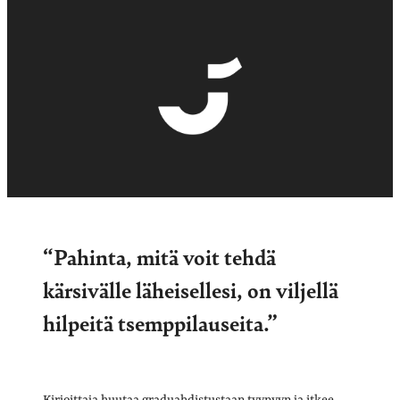
“Pahinta, mitä voit tehdä
kärsivälle läheisellesi, on viljellä
hilpeitä tsemppilauseita.”
Kirjoittaja huutaa graduahdistustaan tyynyyn ja itkee