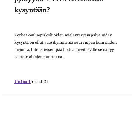
kysyntään?
Korkeakouluopiskelijoiden mielenterveyspalveluiden
kysyntä on ollut vuosikymmeniä suurempaa kuin niiden
tarjonta. Intensiivisempää hoitoa tarvitseville se näkyy
osittain aikojen puutteena.
Uutiset
3.5.2021