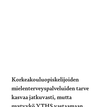
Korkeakouluopiskelijoiden
mielenterveyspalveluiden tarve
kasvaa jatkuvasti, mutta
pystyykö YTHS vastaamaan