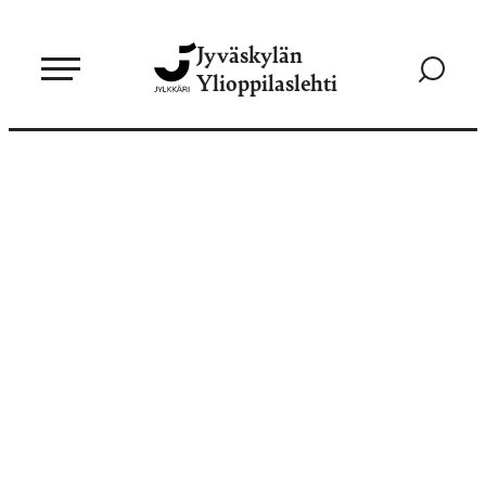
Siirry
Jyväskylän
suoraan
Siirry
Ylioppilaslehti
sisältöön
hakusivul