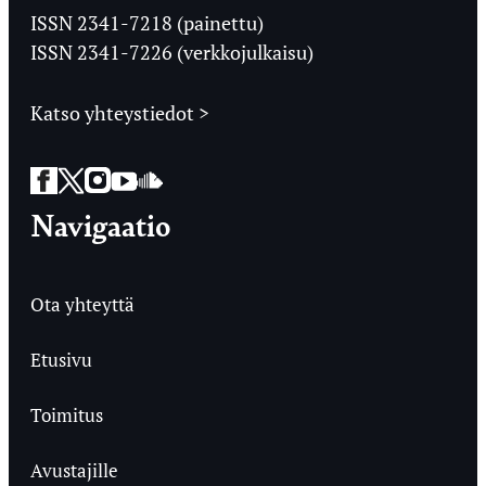
Ylioppilaslehti
ISSN 2341-7218 (painettu)
ISSN 2341-7226 (verkkojulkaisu)
Katso yhteystiedot >
Facebook
Twitter
Instagram
YouTube
SoundCloud
Navigaatio
Ota yhteyttä
Etusivu
Toimitus
Avustajille