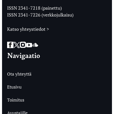
Ylioppilaslehti
ISSN 2341-7218 (painettu)
ISSN 2341-7226 (verkkojulkaisu)
Katso yhteystiedot >
Facebook
Twitter
Instagram
YouTube
SoundCloud
Navigaatio
Ota yhteyttä
Etusivu
Toimitus
Avustajille