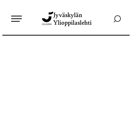
Siirry
Jyväskylän
suoraan
Siirry
Ylioppilaslehti
sisältöön
hakusivul