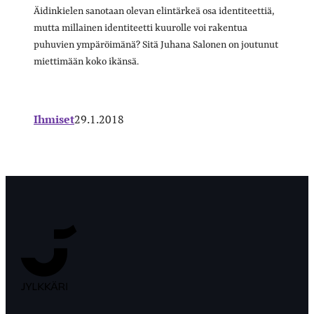
Äidinkielen sanotaan olevan elintärkeä osa identiteettiä,
mutta millainen identiteetti kuurolle voi rakentua
puhuvien ympäröimänä? Sitä Juhana Salonen on joutunut
miettimään koko ikänsä.
Ihmiset
29.1.2018
Jyväskylän