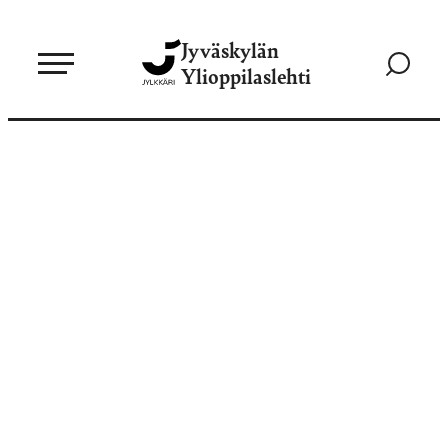
Siirry
Jyväskylän
suoraan
Siirry
Ylioppilaslehti
sisältöön
hakusivul