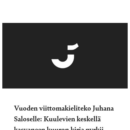
Vuoden viittomakieliteko Juhana
Saloselle: Kuulevien keskellä
kasvaneen kuuron kirja pyrkii