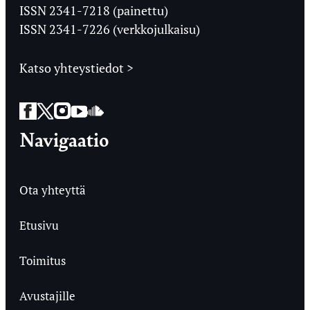
Ylioppilaslehti
ISSN 2341-7218 (painettu)
ISSN 2341-7226 (verkkojulkaisu)
Katso yhteystiedot >
Facebook
Twitter
Instagram
YouTube
SoundCloud
Navigaatio
Ota yhteyttä
Etusivu
Toimitus
Avustajille