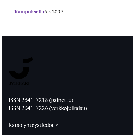
Kampuksella
6.5.2009
Jyväskylän
Ylioppilaslehti
ISSN 2341-7218 (painettu)
ISSN 2341-7226 (verkkojulkaisu)
Katso yhteystiedot >