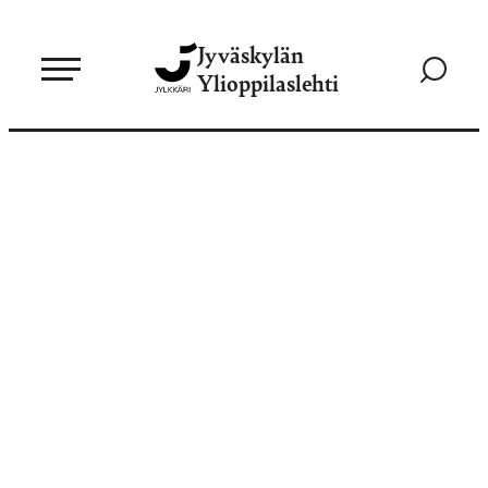
Siirry
Jyväskylän
suoraan
Siirry
Ylioppilaslehti
sisältöön
hakusivul