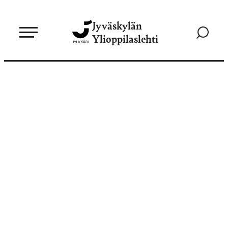
Siirry
Jyväskylän
suoraan
Siirry
Ylioppilaslehti
sisältöön
hakusivul