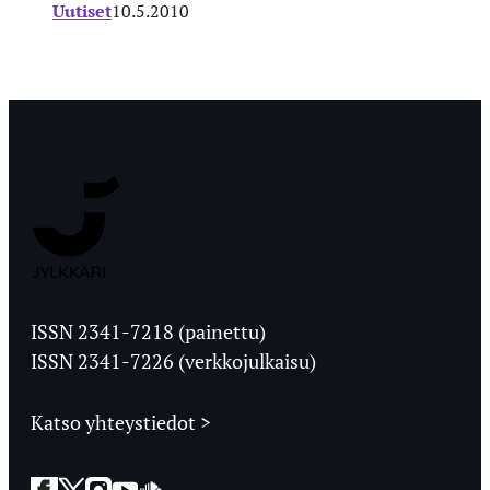
Uutiset
10.5.2010
Jyväskylän
Ylioppilaslehti
ISSN 2341-7218 (painettu)
ISSN 2341-7226 (verkkojulkaisu)
Katso yhteystiedot >
Facebook
Twitter
Instagram
YouTube
SoundCloud