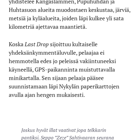
yhdistelee Kangaslammen, Pupuhuhdan ja
Huhtasuon alueita muodostaen keskustaa, järviä,
metsiä ja kyläalueita, joiden läpi kulkee yli sata
kilometriä ajettavaa maantietä.
Koska
Last Drop
sijoittuu kultaiselle
yhdeksänkymmentäluvulle, pelaajaa ei
hemmotella edes jo peleissä vakiintuneeksi
käyneellä, GPS-paikanninta muistuttavalla
minikartalla. Sen sijaan pelaaja pääsee
suunnistamaan läpi Nykylän paperikarttojen
avulla ajan hengen mukaisesti.
Joskus hyvät illat vaativat jopa telkkarin
pantiksi. Seppo ”Zeze” Sahtivaaran seurana