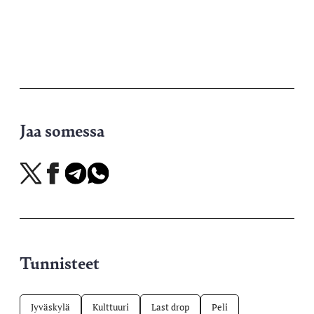
Jaa somessa
Jaa
Jaa
Jaa
Jaa
X-
Facebookissa
Telegramissa
WhatsAppissa
palvelussa
Tunnisteet
Jyväskylä
Kulttuuri
Last drop
Peli