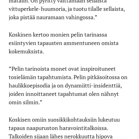
matalin. On pyritty välttämään sellaista
vittuperkele-huumoria, ja tuotu tilalle sellaista,
joka pistää nauramaan vahingossa.”
Koskinen kertoo monien pelin tarinassa
esiintyvien tapausten ammentuneen omista
kokemuksista.
”Pelin tarinoista monet ovat inspiroituneet
tosielämän tapahtumista. Pelin pitkäsoitossa on
haulikkoepisodia ja on dynamiitti-insidenttiä,
joiden innoittaneet tapahtumat olen nähnyt
omin silmin.”
Koskisen omiin suosikkikohtauksiin lukeutuu
tapaus naapuruston haravointitalkoissa.
Talkoiden sijaan lähes nerokkuutta hipova