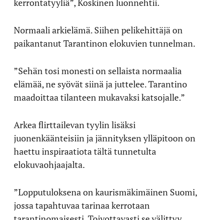
kerrontatyyliä”, Koskinen luonnehtii.
Normaali arkielämä. Siihen pelikehittäjä on
paikantanut Tarantinon elokuvien tunnelman.
”Sehän tosi monesti on sellaista normaalia
elämää, ne syövät siinä ja juttelee. Tarantino
maadoittaa tilanteen mukavaksi katsojalle.”
Arkea flirttailevan tyylin lisäksi
juonenkäänteisiin ja jännityksen ylläpitoon on
haettu inspiraatiota tältä tunnetulta
elokuvaohjaajalta.
”Lopputuloksena on kaurismäkimäinen Suomi,
jossa tapahtuvaa tarinaa kerrotaan
tarantinomaisesti. Toivottavasti se välittyy