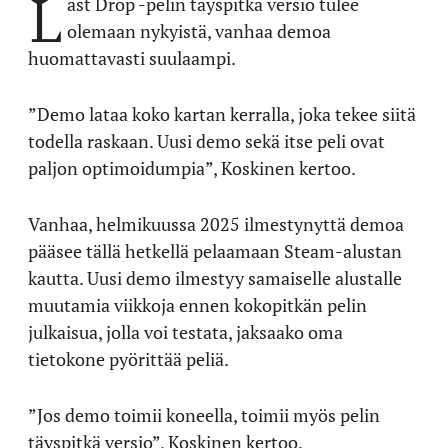
L
ast Drop -pelin täyspitkä versio tulee
olemaan nykyistä, vanhaa demoa
huomattavasti suulaampi.
”Demo lataa koko kartan kerralla, joka tekee siitä
todella raskaan. Uusi demo sekä itse peli ovat
paljon optimoidumpia”, Koskinen kertoo.
Vanhaa, helmikuussa 2025 ilmestynyttä demoa
pääsee tällä hetkellä pelaamaan Steam-alustan
kautta. Uusi demo ilmestyy samaiselle alustalle
muutamia viikkoja ennen kokopitkän pelin
julkaisua, jolla voi testata, jaksaako oma
tietokone pyörittää peliä.
”Jos demo toimii koneella, toimii myös pelin
täyspitkä versio”, Koskinen kertoo.