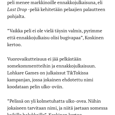
peli menee markkinoille ennakkojulkaisuna, eli
Last Drop
-peliä kehitetään pelaajien palautteen
pohjalta.
”Vaikka peli ei ole vielä täysin valmis, pyrimme
että ennakkojulkaisu olisi bugivapaa”, Koskinen
kertoo.
Vuorovaikutteisuus ei jää pelkästään
somekommentteihin ja ennakkojulkaisuun.
Lohkare Games on julkaissut TikTokissa
kampanjan, jossa jokainen ehdotettu nimi
koodataan pelin ulko-oviin.
”Pelissä on yli kolmetuhatta ulko-ovea. Niihin
jokaiseen tarvitaan nimi, ja niitä jaetaan somessa
kaikille halukkaille”, Koskinen kertoo.