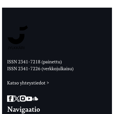
Jyväskylän
Ylioppilaslehti
ISSN 2341-7218 (painettu)
ISSN 2341-7226 (verkkojulkaisu)
Katso yhteystiedot >
Facebook
Twitter
Instagram
YouTube
SoundCloud
Navigaatio