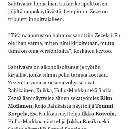
Sahtivaara herää liian tiukan kotipolttoisen
jäljiltä rappukäytävästä. Lempinimi Zeze on
tribuutti innoittajalleen.
”Tätä naapuruston hahmoa sanottiin Zezeksi. En
ole ihan varma, miten nimi kirjoitetaan, mutta
tämä on oma versioni siitä”, Koskinen kertoo.
Sahtivaara on alkoholisoitunut ja työtön
kirjailija, jonka silmin pelin tarinaa koetaan.
Zezen turvana ja riesana völjyssä ovat
Rahikainen, Kuikka, Hullu-Markku sekä Sarila.
Zezeä ääninäyttelee äänen sekatyömies
Riku
Moilanen
, Reijo Rahikaista näyttelijä
Tommi
Korpela
, Esa Kuikkaa näyttelijä
Ilkka Koivula
,
Hullu-Markkua näyttelijä
Jukka Rasila
sekä