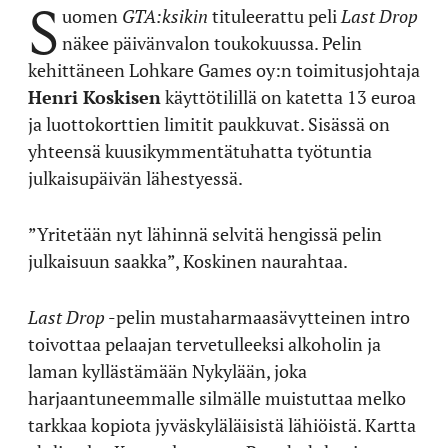
S
uomen
GTA:ksikin
tituleerattu peli
Last Drop
näkee päivänvalon toukokuussa. Pelin
kehittäneen Lohkare Games oy:n toimitusjohtaja
Henri Koskisen
käyttötilillä on katetta 13 euroa
ja luottokorttien limitit paukkuvat. Sisässä on
yhteensä kuusikymmentätuhatta työtuntia
julkaisupäivän lähestyessä.
”Yritetään nyt lähinnä selvitä hengissä pelin
julkaisuun saakka”, Koskinen naurahtaa.
Last Drop
-pelin mustaharmaasävytteinen intro
toivottaa pelaajan tervetulleeksi alkoholin ja
laman kyllästämään Nykylään, joka
harjaantuneemmalle silmälle muistuttaa melko
tarkkaa kopiota jyväskyläläisistä lähiöistä. Kartta