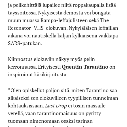
ja pelikehittäjä lupailee niitä roppakaupalla lisää
täyssoitossa. Nykyisestä demosta voi bongata
muun muassa Rampa-leffajulisteen sekä The
Resenator -VHS-elokuvan. Nykyläläisen leffaillan
aikana voi nautiskella kaljan kylkiäisenä vaikkapa
SARS-patukan.
Kiinnostus elokuviin näkyy myös pelin
kerronnassa. Erityisesti
Quentin Tarantino
on
inspiroinut käsikirjoitusta.
”Olen opiskellut paljon sitä, miten Tarantino saa
aikaiseksi sen elokuvilleen tyypillisen tunnelman
kohtauksissaan.
Last Drop
ei tosin mässäile
verellä, vaan tarantinomaisuus on pyritty
tuomaan nimenomaan osaksi tarinan