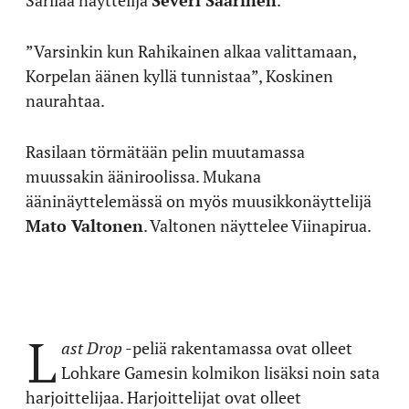
Sarilaa näyttelijä
Severi Saarinen
.
”Varsinkin kun Rahikainen alkaa valittamaan,
Korpelan äänen kyllä tunnistaa”, Koskinen
naurahtaa.
Rasilaan törmätään pelin muutamassa
muussakin ääniroolissa. Mukana
ääninäyttelemässä on myös muusikkonäyttelijä
Mato Valtonen
. Valtonen näyttelee Viinapirua.
L
ast Drop
-peliä rakentamassa ovat olleet
Lohkare Gamesin kolmikon lisäksi noin sata
harjoittelijaa. Harjoittelijat ovat olleet