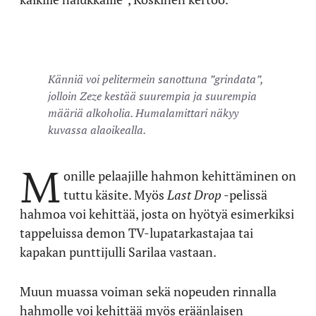
Känniä voi pelitermein sanottuna ”grindata”,
jolloin Zeze kestää suurempia ja suurempia
määriä alkoholia. Humalamittari näkyy
kuvassa alaoikealla.
M
onille pelaajille hahmon kehittäminen on
tuttu käsite. Myös
Last Drop
-pelissä
hahmoa voi kehittää, josta on hyötyä esimerkiksi
tappeluissa demon TV-lupatarkastajaa tai
kapakan punttijulli Sarilaa vastaan.
Muun muassa voiman sekä nopeuden rinnalla
hahmolle voi kehittää myös eräänlaisen