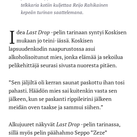
telkkaria kotiin kuljettaa Reijo Rahikainen
kepeän turinan saattelemana.
I
dea
Last Drop
-pelin tarinaan syntyi Koskisen
mukaan jo teini-iässä. Koskisen
lapsuudenkodin naapurustossa asui
alkoholisoitunut mies, jonka elämää ja sekoilua
pelikehittäjä seurasi sivusta nuoresta pitäen.
”Sen jäljiltä oli kerran saunat paskottu ihan tosi
pahasti. Häädön mies sai kuitenkin vasta sen
jälkeen, kun se paskanti rippileirini jälkeen
meidän oven taakse ja sammui siihen.”
Alkujuuret näkyvät
Last Drop
-pelin tarinassa,
sillä myös pelin päähahmo Seppo ”Zeze”