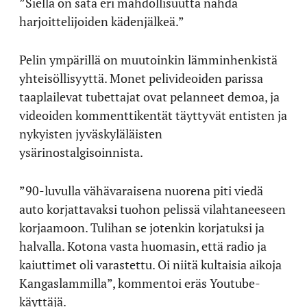
”Siellä on sata eri mahdollisuutta nähdä
harjoittelijoiden kädenjälkeä.”
Pelin ympärillä on muutoinkin lämminhenkistä
yhteisöllisyyttä. Monet pelivideoiden parissa
taaplailevat tubettajat ovat pelanneet demoa, ja
videoiden kommenttikentät täyttyvät entisten ja
nykyisten jyväskyläläisten
ysärinostalgisoinnista.
”90-luvulla vähävaraisena nuorena piti viedä
auto korjattavaksi tuohon pelissä vilahtaneeseen
korjaamoon. Tulihan se jotenkin korjatuksi ja
halvalla. Kotona vasta huomasin, että radio ja
kaiuttimet oli varastettu. Oi niitä kultaisia aikoja
Kangaslammilla”, kommentoi eräs Youtube-
käyttäjä.