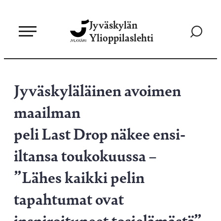
Siirry
Jyväskylän
suoraan
Siirry
Ylioppilaslehti
sisältöön
hakusivul
Jyväskyläläinen avoimen
maailman
peli Last Drop näkee ensi-
iltansa toukokuussa –
”Lähes kaikki pelin
tapahtumat ovat
inspiroituneet tosielämästä”