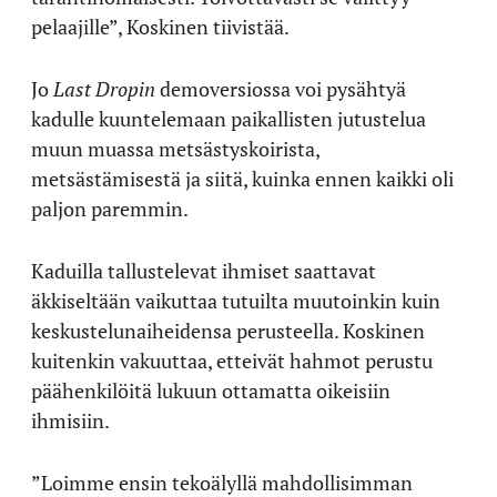
pelaajille”, Koskinen tiivistää.
Jo
Last Dropin
demoversiossa voi pysähtyä
kadulle kuuntelemaan paikallisten jutustelua
muun muassa metsästyskoirista,
metsästämisestä ja siitä, kuinka ennen kaikki oli
paljon paremmin.
Kaduilla tallustelevat ihmiset saattavat
äkkiseltään vaikuttaa tutuilta muutoinkin kuin
keskustelunaiheidensa perusteella. Koskinen
kuitenkin vakuuttaa, etteivät hahmot perustu
päähenkilöitä lukuun ottamatta oikeisiin
ihmisiin.
”Loimme ensin tekoälyllä mahdollisimman