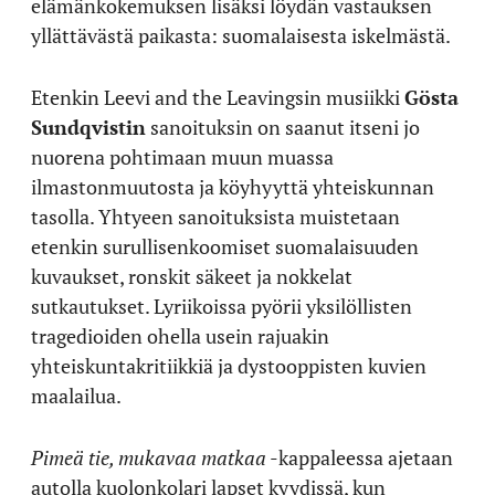
elämänkokemuksen lisäksi löydän vastauksen
yllättävästä paikasta: suomalaisesta iskelmästä.
Etenkin Leevi and the Leavingsin musiikki
Gösta
Sundqvistin
sanoituksin on saanut itseni jo
nuorena pohtimaan muun muassa
ilmastonmuutosta ja köyhyyttä yhteiskunnan
tasolla. Yhtyeen sanoituksista muistetaan
etenkin surullisenkoomiset suomalaisuuden
kuvaukset, ronskit säkeet ja nokkelat
sutkautukset. Lyriikoissa pyörii yksilöllisten
tragedioiden ohella usein rajuakin
yhteiskuntakritiikkiä ja dystooppisten kuvien
maalailua.
Pimeä tie, mukavaa matkaa
-kappaleessa ajetaan
autolla kuolonkolari lapset kyydissä, kun