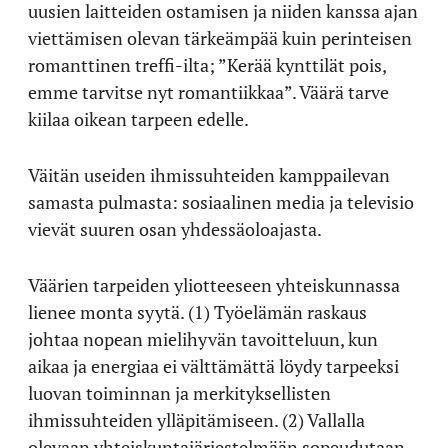
uusien laitteiden ostamisen ja niiden kanssa ajan
viettämisen olevan tärkeämpää kuin perinteisen
romanttinen treffi-ilta; ”Kerää kynttilät pois,
emme tarvitse nyt romantiikkaa”. Väärä tarve
kiilaa oikean tarpeen edelle.
Väitän useiden ihmissuhteiden kamppailevan
samasta pulmasta: sosiaalinen media ja televisio
vievät suuren osan yhdessäoloajasta.
Väärien tarpeiden yliotteeseen yhteiskunnassa
lienee monta syytä. (1) Työelämän raskaus
johtaa nopean mielihyvän tavoitteluun, kun
aikaa ja energiaa ei välttämättä löydy tarpeeksi
luovan toiminnan ja merkityksellisten
ihmissuhteiden ylläpitämiseen. (2) Vallalla
olevaan yhteiskuntajärjestelmään sopeudutaan