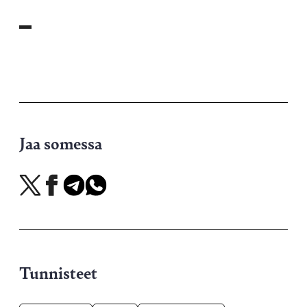
▬
Jaa somessa
Jaa
Jaa
Jaa
Jaa
X-
Facebookissa
Telegramissa
WhatsAppissa
palvelussa
Tunnisteet