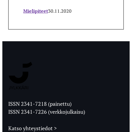
Mielipiteet
30.11.2020
Jyväskylän
Ylioppilaslehti
ISSN 2341-7218 (painettu)
ISSN 2341-7226 (verkkojulkaisu)
Katso yhteystiedot >