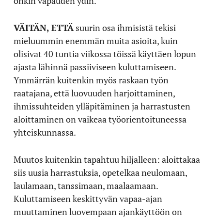
onkin vapauden ydin.
VÄITÄN, ETTÄ
suurin osa ihmisistä tekisi
mieluummin enemmän muita asioita, kuin
olisivat 40 tuntia viikossa töissä käyttäen lopun
ajasta lähinnä passiiviseen kuluttamiseen.
Ymmärrän kuitenkin myös raskaan työn
raatajana, että luovuuden harjoittaminen,
ihmissuhteiden ylläpitäminen ja harrastusten
aloittaminen on vaikeaa työorientoituneessa
yhteiskunnassa.
Muutos kuitenkin tapahtuu hiljalleen: aloittakaa
siis uusia harrastuksia, opetelkaa neulomaan,
laulamaan, tanssimaan, maalaamaan.
Kuluttamiseen keskittyvän vapaa-ajan
muuttaminen luovempaan ajankäyttöön on