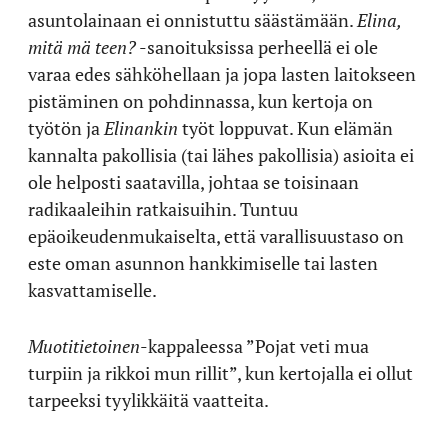
asuntolainaan ei onnistuttu säästämään.
Elina,
mitä mä teen?
-sanoituksissa perheellä ei ole
varaa edes sähköhellaan ja jopa lasten laitokseen
pistäminen on pohdinnassa, kun kertoja on
työtön ja
Elinankin
työt loppuvat. Kun elämän
kannalta pakollisia (tai lähes pakollisia) asioita ei
ole helposti saatavilla, johtaa se toisinaan
radikaaleihin ratkaisuihin. Tuntuu
epäoikeudenmukaiselta, että varallisuustaso on
este oman asunnon hankkimiselle tai lasten
kasvattamiselle.
Muotitietoinen
-kappaleessa ”Pojat veti mua
turpiin ja rikkoi mun rillit”, kun kertojalla ei ollut
tarpeeksi tyylikkäitä vaatteita.