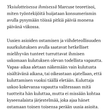
Yksiulotteisessa ihmisessä
Marcuse teoretisoi,
miten työntekijöitä huijataan konsumerismin
avulla pysymään töissä pitkiä päiviä monena
päivänä viikossa.
Uusien asioiden ostamisen ja viihdeteollisuuden
suurkulutuksen avulla saatavat hetkelliset
mielihyvän tunteet turruttavat ihmisen
uskomaan kulutuksen olevan todellista vapautta.
Vapaa-aikaa aletaan näkemään vain kulutusta
sisältävänä aikana, tai oikeastaan ajatellaan, että
kuluttamisen vuoksi täällä eletään. Kuluttaja
uskoo kokevansa vapautta valitessaan mitä
tuotteita hän kuluttaa, mutta ei missään kohtaa
kyseenalaista järjestelmää, joka ajaa hänet
ostamaan toinen toisensa perään uusia asioita.