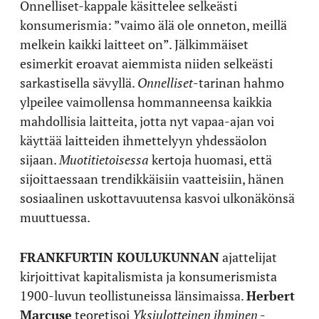
Onnelliset-kappale käsittelee selkeästi
konsumerismia: ”vaimo älä ole onneton, meillä
melkein kaikki laitteet on”. Jälkimmäiset
esimerkit eroavat aiemmista niiden selkeästi
sarkastisella sävyllä.
Onnelliset
-tarinan hahmo
ylpeilee vaimollensa hommanneensa kaikkia
mahdollisia laitteita, jotta nyt vapaa-ajan voi
käyttää laitteiden ihmettelyyn yhdessäolon
sijaan.
Muotitietoisessa
kertoja huomasi, että
sijoittaessaan trendikkäisiin vaatteisiin, hänen
sosiaalinen uskottavuutensa kasvoi ulkonäkönsä
muuttuessa.
FRANKFURTIN KOULUKUNNAN
ajattelijat
kirjoittivat kapitalismista ja konsumerismista
1900-luvun teollistuneissa länsimaissa.
Herbert
Marcuse
teoretisoi
Yksiulotteinen ihminen
-