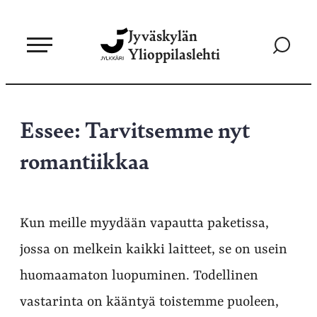
Siirry
Jyväskylän
suoraan
Siirry
Ylioppilaslehti
sisältöön
hakusivul
Essee: Tarvitsemme nyt
romantiikkaa
Kun meille myydään vapautta paketissa,
jossa on melkein kaikki laitteet, se on usein
huomaamaton luopuminen. Todellinen
vastarinta on kääntyä toistemme puoleen,