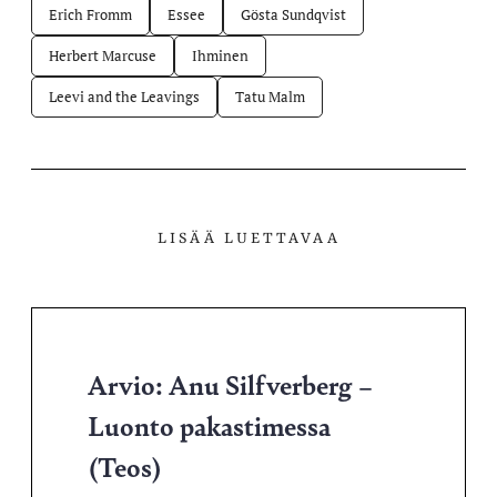
Erich Fromm
Essee
Gösta Sundqvist
Herbert Marcuse
Ihminen
Leevi and the Leavings
Tatu Malm
LISÄÄ LUETTAVAA
Arvio: Anu Silfverberg –
Luonto pakastimessa
(Teos)