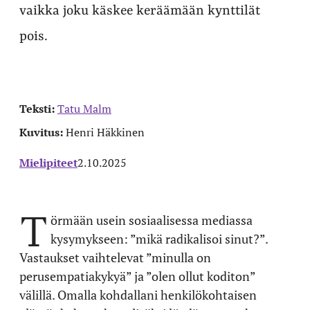
vaikka joku käskee keräämään kynttilät
pois.
Teksti:
Tatu Malm
Kuvitus:
Henri Häkkinen
Mielipiteet
2.10.2025
T
örmään usein sosiaalisessa mediassa
kysymykseen: ”mikä radikalisoi sinut?”.
Vastaukset vaihtelevat ”minulla on
perusempatiakykyä” ja ”olen ollut koditon”
välillä. Omalla kohdallani henkilökohtaisen