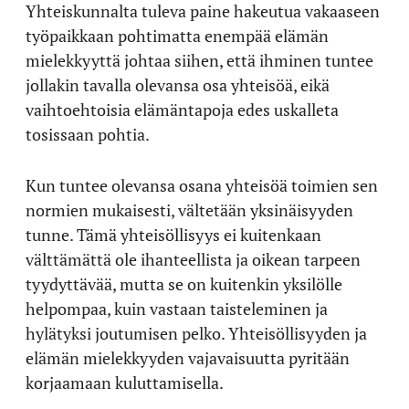
Yhteiskunnalta tuleva paine hakeutua vakaaseen
työpaikkaan pohtimatta enempää elämän
mielekkyyttä johtaa siihen, että ihminen tuntee
jollakin tavalla olevansa osa yhteisöä, eikä
vaihtoehtoisia elämäntapoja edes uskalleta
tosissaan pohtia.
Kun tuntee olevansa osana yhteisöä toimien sen
normien mukaisesti, vältetään yksinäisyyden
tunne. Tämä yhteisöllisyys ei kuitenkaan
välttämättä ole ihanteellista ja oikean tarpeen
tyydyttävää, mutta se on kuitenkin yksilölle
helpompaa, kuin vastaan taisteleminen ja
hylätyksi joutumisen pelko. Yhteisöllisyyden ja
elämän mielekkyyden vajavaisuutta pyritään
korjaamaan kuluttamisella.