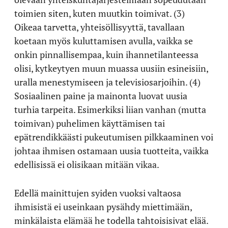
toimien siten, kuten muutkin toimivat. (3)
Oikeaa tarvetta, yhteisöllisyyttä, tavallaan
koetaan myös kuluttamisen avulla, vaikka se
onkin pinnallisempaa, kuin ihannetilanteessa
olisi, kytkeytyen muun muassa uusiin esineisiin,
uralla menestymiseen ja televisiosarjoihin. (4)
Sosiaalinen paine ja mainonta luovat uusia
turhia tarpeita. Esimerkiksi liian vanhan (mutta
toimivan) puhelimen käyttämisen tai
epätrendikkäästi pukeutumisen pilkkaaminen voi
johtaa ihmisen ostamaan uusia tuotteita, vaikka
edellisissä ei olisikaan mitään vikaa.
Edellä mainittujen syiden vuoksi valtaosa
ihmisistä ei useinkaan pysähdy miettimään,
minkälaista elämää he todella tahtoisisivat elää.