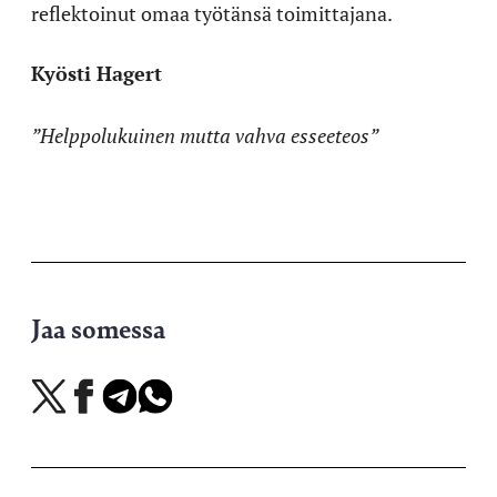
reflektoinut omaa työtänsä toimittajana.
Kyösti Hagert
”Helppolukuinen mutta vahva esseeteos”
Jaa somessa
Jaa
Jaa
Jaa
Jaa
X-
Facebookissa
Telegramissa
WhatsAppissa
palvelussa