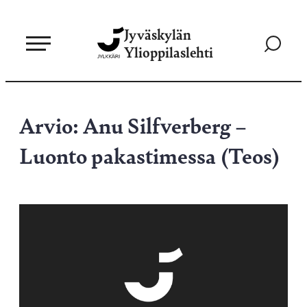
Siirry
Jyväskylän
suoraan
Siirry
Ylioppilaslehti
sisältöön
hakusivul
Arvio: Anu Silfverberg –
Luonto pakastimessa (Teos)