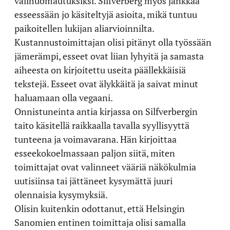
välihuomautuksiksi. Silfverberg myös jankkaa
esseessään jo käsiteltyjä asioita, mikä tuntuu
paikoitellen lukijan aliarvioinnilta.
Kustannustoimittajan olisi pitänyt olla työssään
jämerämpi, esseet ovat liian lyhyitä ja samasta
aiheesta on kirjoitettu useita päällekkäisiä
tekstejä. Esseet ovat älykkäitä ja saivat minut
haluamaan olla vegaani.
Onnistuneinta antia kirjassa on Silfverbergin
taito käsitellä raikkaalla tavalla syyllisyyttä
tunteena ja voimavarana. Hän kirjoittaa
esseekokoelmassaan paljon siitä, miten
toimittajat ovat valinneet vääriä näkökulmia
uutisiinsa tai jättäneet kysymättä juuri
olennaisia kysymyksiä.
Olisin kuitenkin odottanut, että Helsingin
Sanomien entinen toimittaja olisi samalla