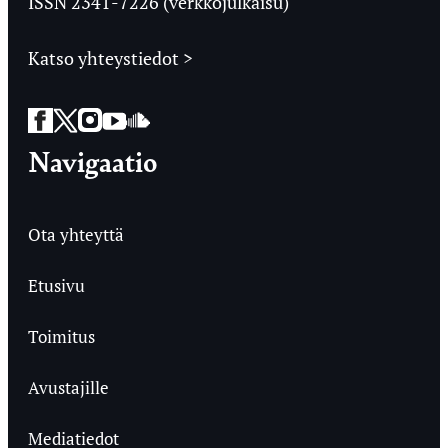
ISSN 2341-7226 (verkkojulkaisu)
Katso yhteystiedot >
Facebook
Twitter
Instagram
YouTube
SoundCloud
Navigaatio
Ota yhteyttä
Etusivu
Toimitus
Avustajille
Mediatiedot