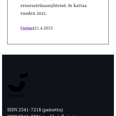
resurssiviisausyhteisö. Se kattaa
vuoden 2021.
Uutiset
21.4.2023
Jyväskylän
Ylioppilaslehti
ISSN 2341-7218 (painettu)