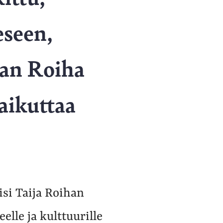
eseen,
saan Roiha
aikuttaa
lisi Taija Roihan
elle ja kulttuurille