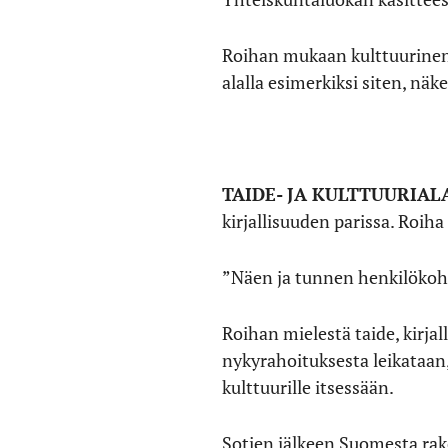
Roihan mukaan kulttuurinen
alalla esimerkiksi siten, näk
TAIDE- JA KULTTUURIAL
kirjallisuuden parissa. Roiha
”Näen ja tunnen henkilökohtai
Roihan mielestä taide, kirjal
nykyrahoituksesta leikataan, 
kulttuurille itsessään.
Sotien jälkeen Suomesta rake