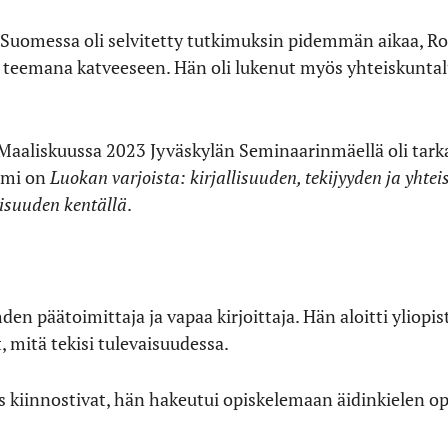
a Suomessa oli selvitetty tutkimuksin pidemmän aikaa, Ro
t teemana katveeseen. Hän oli lukenut myös yhteiskuntal
. Maaliskuussa 2023 Jyväskylän Seminaarinmäellä oli tark
mi on
Luokan varjoista: kirjallisuuden, tekijyyden ja yht
lisuuden kentällä
.
den päätoimittaja ja vapaa kirjoittaja. Hän aloitti yliop
t, mitä tekisi tulevaisuudessa.
uus kiinnostivat, hän hakeutui opiskelemaan äidinkielen op