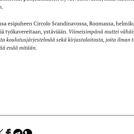
n.
jansa esipuheen Circolo Scandinavossa, Roomassa, helmiku
siä työkavereitaan, ystäviään.
Viimeisimpänä muttei vähäi
ta koulutusjärjestelmää sekä kirjastolaitosta, joita ilman t
 jää enää mitään.
a
Jaa
Jaa
Jaa