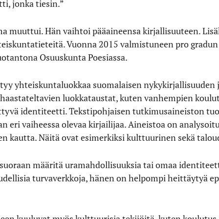
i, jonka tiesin.”
 muuttui. Hän vaihtoi pääaineensa kirjallisuuteen. Lisäk
eiskuntatieteitä. Vuonna 2015 valmistuneen pro gradun
tuotantona Osuuskunta Poesiassa.
tyy yhteiskuntaluokkaa suomalaisen nykykirjallisuuden ja 
haastateltavien luokkataustat, kuten vanhempien koulut
ttyvä identiteetti. Tekstipohjaisen tutkimusaineiston tuo
an eri vaiheessa olevaa kirjailijaa. Aineistoa on analysoitu
 kautta. Näitä ovat esimerkiksi kulttuurinen sekä talo
 suoraan määritä uramahdollisuuksia tai omaa identiteet
loudellisia turvaverkkoja, hänen on helpompi heittäytyä
en kuuluvat myös kulttuurisia tekijöitä, kuten koulutus,