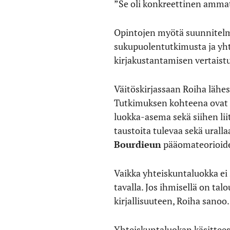
”Se oli konkreettinen ammatt
Opintojen myötä suunnitelma
sukupuolentutkimusta ja yht
kirjakustantamisen vertais
Väitöskirjassaan Roiha lähes
Tutkimuksen kohteena ovat 
luokka-asema sekä siihen lii
taustoita tulevaa sekä uralla
Bourdieun
pääomateorioiden
Vaikka yhteiskuntaluokka ei
tavalla. Jos ihmisellä on ta
kirjallisuuteen, Roiha sanoo.
Yhteiskuntaluokan käsitteese