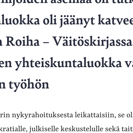
luokka oli jäänyt katve
ja Roiha – Väitöskirjas
iten yhteiskuntaluokka v
en työhön
urin nykyrahoituksesta leikattaisiin, se o
tialle, julkiselle keskustelulle sekä taite