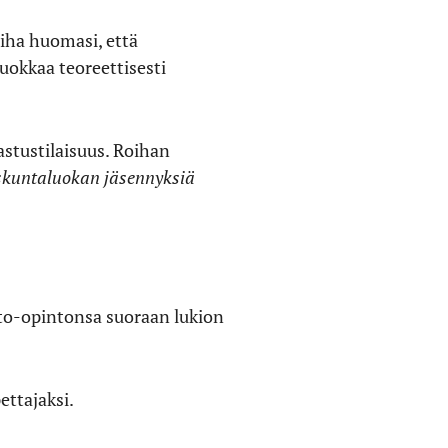
iha huomasi, että
uokkaa teoreettisesti
astustilaisuus. Roihan
eiskuntaluokan jäsennyksiä
isto-opintonsa suoraan lukion
ettajaksi.