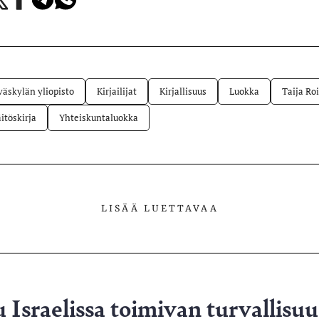
Facebookissa
Telegramissa
WhatsAppissa
lvelussa
väskylän yliopisto
Kirjailijat
Kirjallisuus
Luokka
Taija Ro
itöskirja
Yhteiskuntaluokka
LISÄÄ LUETTAVAA
 Israelissa toimivan turvallisu