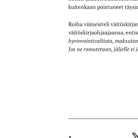
kuitenkaan poistuneet täysi
Roiha viimeisteli väitöskir
väitöskirjaohjaajaansa, enti
hyvinvointivaltiota, maksuton
Jos ne romutetaan, jäljelle ei
Ja