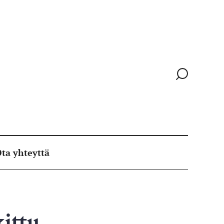
Siirry
hakusivull
ta yhteyttä
ittu,