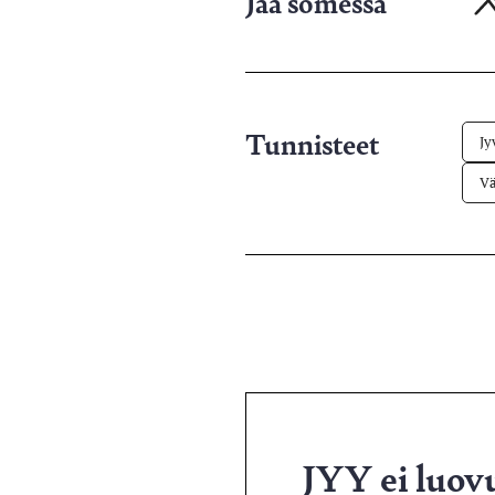
Jaa somessa
X-
pa
Tunnisteet
Jy
Vä
JYY ei luovu