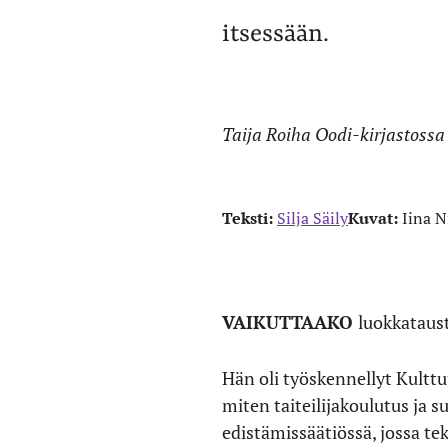
itsessään.
Taija Roiha Oodi-kirjastossa
Teksti:
Silja Säily
Kuvat:
Iina 
VAIKUTTAAKO
luokkataust
Hän oli työskennellyt Kultt
miten taiteilijakoulutus ja
edistämissäätiössä, jossa tek