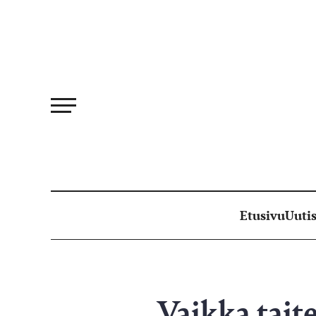
Siirry
suoraan
sisältöön
Etusivu
Uutis
Vaikka taite