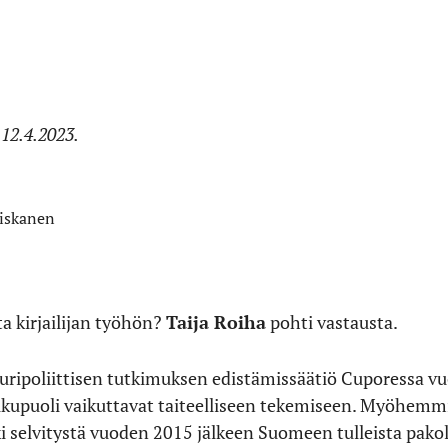
 12.4.2023.
Niskanen
a kirjailijan työhön?
Taija Roiha
pohti vastausta.
uuripoliittisen tutkimuksen edistämissäätiö Cuporessa vu
 sukupuoli vaikuttavat taiteelliseen tekemiseen. Myöhemm
i selvitystä vuoden 2015 jälkeen Suomeen tulleista pakola