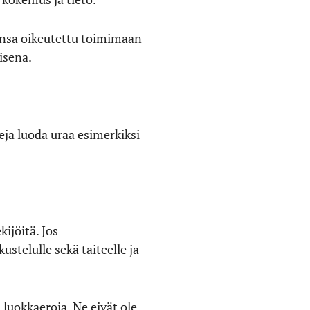
ansa oikeutettu toimimaan
isena.
seja luoda uraa esimerkiksi
ijöitä. Jos
stelulle sekä taiteelle ja
luokkaeroja. Ne eivät ole