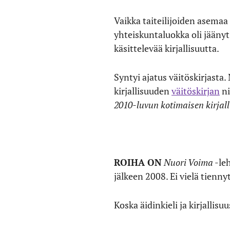
Vaikka taiteilijoiden asema
yhteiskuntaluokka oli jääny
käsittelevää kirjallisuutta.
Syntyi ajatus väitöskirjasta
kirjallisuuden
väitöskirjan
ni
2010-luvun kotimaisen kirjal
ROIHA ON
Nuori Voima
-leh
jälkeen 2008. Ei vielä tienny
Koska äidinkieli ja kirjallis