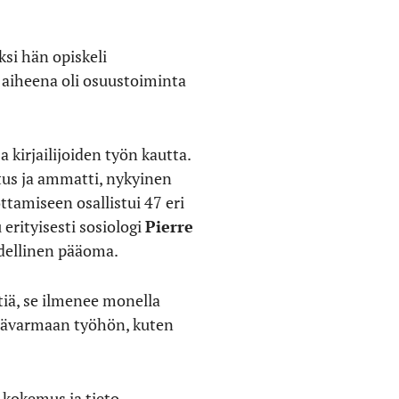
si hän opiskeli
 aiheena oli osuustoiminta
kirjailijoiden työn kautta.
us ja ammatti, nykyinen
ttamiseen osallistui 47 eri
 erityisesti sosiologi
Pierre
udellinen pääoma.
tiä, se ilmenee monella
 epävarmaan työhön, kuten
 kokemus ja tieto.