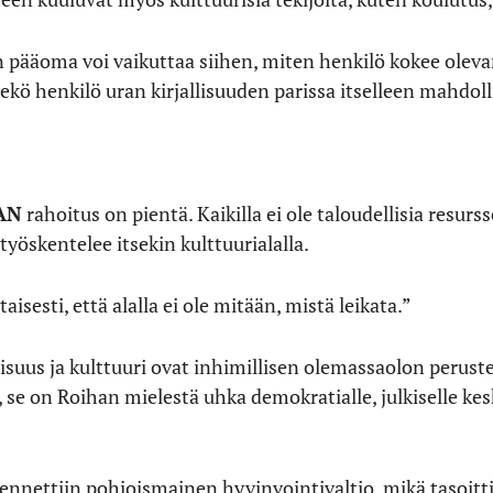
 pääoma voi vaikuttaa siihen, miten henkilö kokee olev
eekö henkilö uran kirjallisuuden parissa itselleen mahdoll
AN
rahoitus on pientä. Kaikilla ei ole taloudellisia resurs
 työskentelee itsekin kulttuurialalla.
sesti, että alalla ei ole mitään, mistä leikata.”
lisuus ja kulttuuri ovat inhimillisen olemassaolon perustek
se on Roihan mielestä uhka demokratialle, julkiselle kesku
nnettiin pohjoismainen hyvinvointivaltio, mikä tasoitti 