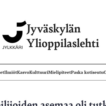
Jyväskylän
Ylioppilaslehti
et
Ilmiöt
Kasvo
Kulttuuri
Mielipiteet
Paska kotiseutu
O
ilijoiden asemaa oli tutk