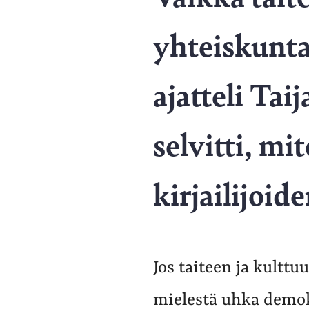
yhteiskunta
ajatteli Tai
selvitti, m
kirjailijoid
Jos taiteen ja kulttu
mielestä uhka demokra