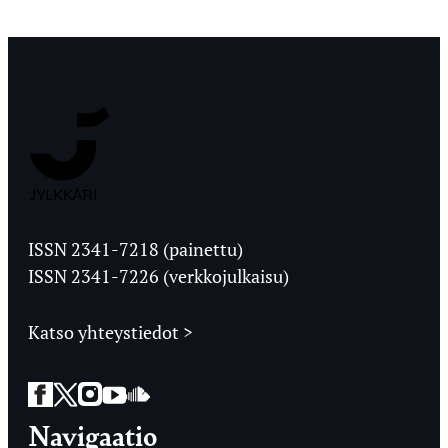
Jyväskylän
Ylioppilaslehti
ISSN 2341-7218 (painettu)
ISSN 2341-7226 (verkkojulkaisu)
Katso yhteystiedot >
Facebook
Twitter
Instagram
YouTube
SoundCloud
Navigaatio