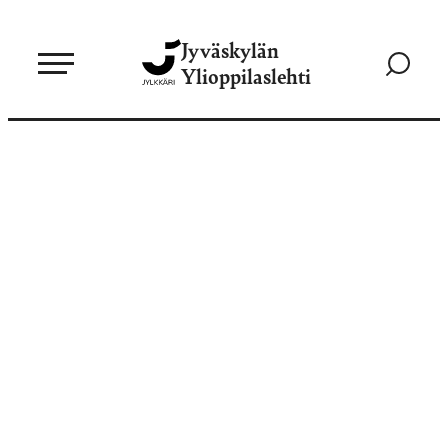
Siirry
Jyväskylän
suoraan
Siirry
Ylioppilaslehti
sisältöön
hakusivul