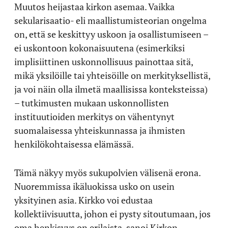
Muutos heijastaa kirkon asemaa. Vaikka
sekularisaatio- eli maallistumisteorian ongelma
on, että se keskittyy uskoon ja osallistumiseen –
ei uskontoon kokonaisuutena (esimerkiksi
implisiittinen uskonnollisuus painottaa sitä,
mikä yksilöille tai yhteisöille on merkityksellistä,
ja voi näin olla ilmetä maallisissa konteksteissa)
– tutkimusten mukaan uskonnollisten
instituutioiden merkitys on vähentynyt
suomalaisessa yhteiskunnassa ja ihmisten
henkilökohtaisessa elämässä.
Tämä näkyy myös sukupolvien välisenä erona.
Nuoremmissa ikäluokissa usko on usein
yksityinen asia. Kirkko voi edustaa
kollektiivisuutta, johon ei pysty sitoutumaan, jos
oma henkisyys on erilaista, sanoi Kirkon