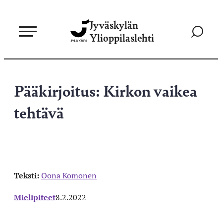
Siirry
Jyväskylän
suoraan
Siirry
Ylioppilaslehti
sisältöön
hakusivul
Pääkirjoitus: Kirkon vaikea
tehtävä
Teksti:
Oona Komonen
Mielipiteet
8.2.2022