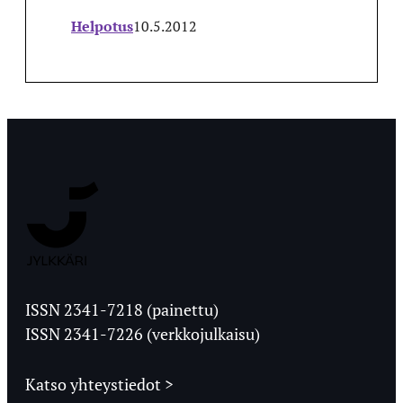
Helpotus
10.5.2012
Jyväskylän
Ylioppilaslehti
ISSN 2341-7218 (painettu)
ISSN 2341-7226 (verkkojulkaisu)
Katso yhteystiedot >