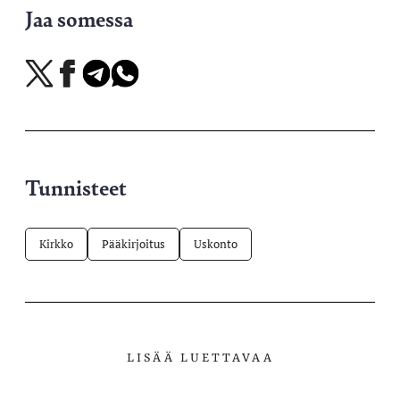
Jaa somessa
Jaa
Jaa
Jaa
Jaa
X-
Facebookissa
Telegramissa
WhatsAppissa
palvelussa
Tunnisteet
Kirkko
Pääkirjoitus
Uskonto
LISÄÄ LUETTAVAA