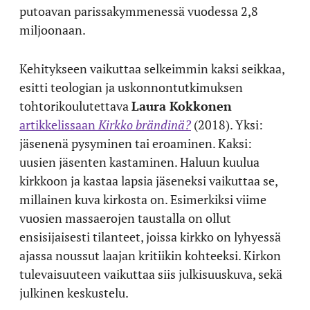
putoavan parissakymmenessä vuodessa 2,8
miljoonaan.
Kehitykseen vaikuttaa selkeimmin kaksi seikkaa,
esitti teologian ja uskonnontutkimuksen
tohtorikoulutettava
Laura Kokkonen
artikkelissaan
Kirkko brändinä?
(2018). Yksi:
jäsenenä pysyminen tai eroaminen. Kaksi:
uusien jäsenten kastaminen. Haluun kuulua
kirkkoon ja kastaa lapsia jäseneksi vaikuttaa se,
millainen kuva kirkosta on. Esimerkiksi viime
vuosien massaerojen taustalla on ollut
ensisijaisesti tilanteet, joissa kirkko on lyhyessä
ajassa noussut laajan kritiikin kohteeksi. Kirkon
tulevaisuuteen vaikuttaa siis julkisuuskuva, sekä
julkinen keskustelu.