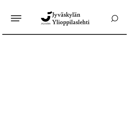
Siirry
Jyväskylän
suoraan
Siirry
Ylioppilaslehti
sisältöön
hakusivul