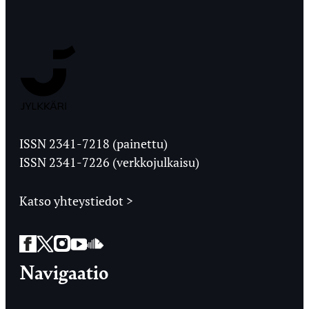
Jyväskylän
Ylioppilaslehti
ISSN 2341-7218 (painettu)
ISSN 2341-7226 (verkkojulkaisu)
Katso yhteystiedot >
Facebook
Twitter
Instagram
YouTube
SoundCloud
Navigaatio