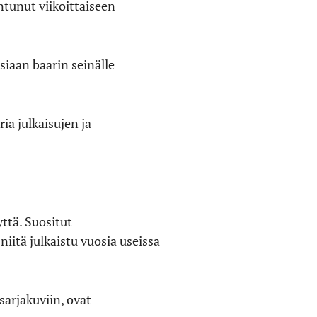
tunut viikoittaiseen
siaan baarin seinälle
ia julkaisujen ja
tä. Suositut
niitä julkaistu vuosia useissa
 sarjakuviin, ovat