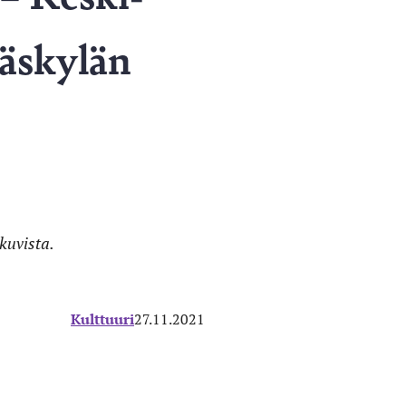
äskylän
kuvista.
Kulttuuri
27.11.2021