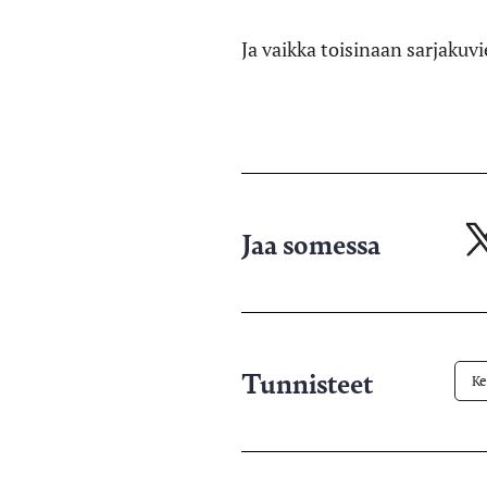
Ja vaikka toisinaan sarjakuv
Jaa somessa
Ja
X-
pa
Tunnisteet
Ke