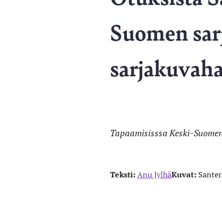
Suomen sar
sarjakuvaha
Tapaamisisssa Keski-Suomen s
Teksti:
Anu Jylhä
Kuvat:
Santer