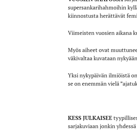
supersankarihahmoihin kyllä
kiinnostusta herättävät femin
Viimeisten vuosien aikana k
Myös aiheet ovat muuttunee
väkivaltaa kuvataan nykyä
Yksi nykypäivän ilmiöistä o
se on enemmän vielä ”ajatuks
KESS JULKAISEE
tyypillise
sarjakuviaan jonkin yhdessä