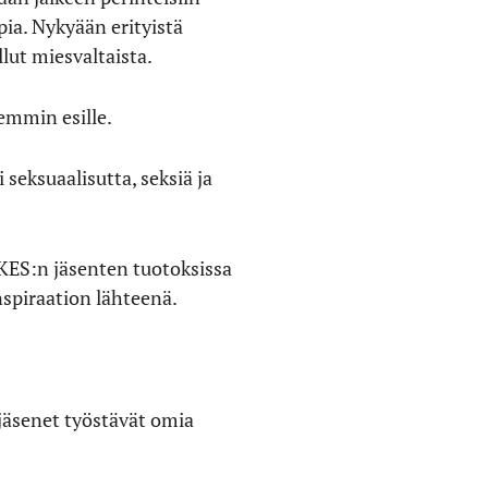
ia. Nykyään erityistä
llut miesvaltaista.
emmin esille.
seksuaalisutta, seksiä ja
KES:n jäsenten tuotoksissa
nspiraation lähteenä.
 jäsenet työstävät omia