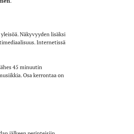
inen
.
 yleisöä. Näkyvyyden lisäksi
imediaalisuus. Internetissä
lähes 45 minuutin
musiikkia. Osa kerrontaa on
an jälkeen perinteisiin