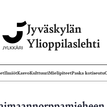
Jyväskylän
Ylioppilaslehti
et
Ilmiöt
Kasvo
Kulttuuri
Mielipiteet
Paska kotiseutu
O
Saimaannorppamieheen 