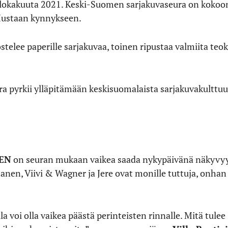
lokakuuta 2021. Keski-Suomen sarjakuvaseura on kokoon
Mustaan kynnykseen.
stelee paperille sarjakuvaa, toinen ripustaa valmiita teok
 pyrkii ylläpitämään keskisuomalaista sarjakuvakulttuur
DEN
on seuran mukaan vaikea saada nykypäivänä näkyvyyt
tanen, Viivi & Wagner ja Jere ovat monille tuttuja, onhan 
la voi olla vaikea päästä perinteisten rinnalle. Mitä tulee