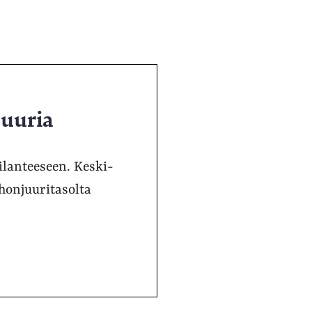
tuuria
ilanteeseen. Keski-
honjuuritasolta