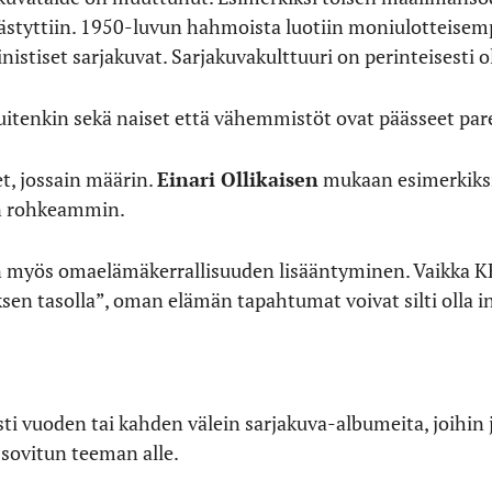
styttiin. 1950-luvun hahmoista luotiin moniulotteisemp
istiset sarjakuvat. Sarjakuvakulttuuri on perinteisesti o
uitenkin sekä naiset että vähemmistöt ovat päässeet par
t, jossain määrin.
Einari Ollikaisen
mukaan esimerkiksi 
än rohkeammin.
n myös omaelämäkerrallisuuden lisääntyminen. Vaikka K
en tasolla”, oman elämän tapahtumat voivat silti olla i
sti vuoden tai kahden välein sarjakuva-albumeita, joihin
 sovitun teeman alle.