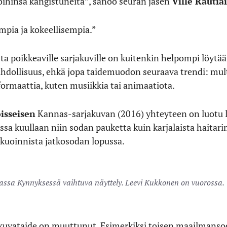
ihinsa kangistuneita”, sanoo seuran jäsen
Ville Rautia
mpia ja kokeellisempia.”
ta poikkeaville sarjakuville on kuitenkin helpompi löytää
ahdollisuus, ehkä jopa taidemuodon seuraava trendi: mult
formaattia, kuten musiikkia tai animaatiota.
isseisen
Kannas-sarjakuvan (2016) yhteyteen on luotu 
sa kuullaan niin sodan pauketta kuin karjalaista haitari
kuoinnista jatkosodan lopussa.
ssa Kynnyksessä vaihtuva näyttely. Leevi Kukkonen on vuorossa.
kuvataide on muuttunut. Esimerkiksi toisen maailmansod