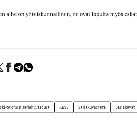
ien aihe on yhteiskunnallinen, ne ovat lopulta myös eskap
a
Jaa
Jaa
Jaa
Facebookissa
Telegramissa
WhatsAppissa
lvelussa
ski-Suomen sarjakuvaseura
KESS
Sarjakuvaseura
Sarjakuvat