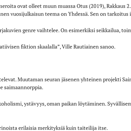
oita ovat olleet muun muassa Otus (2019), Rakkaus 2.0
nen vuosijulkaisun teema on Yhdessä. Sen on tarkoitus 
jakuvien genre vaihtelee. On esimerkiksi seikkailua, toi
atiivisen fiktion skaalalla”, Ville Rautiainen sanoo.
htelevat. Muutaman seuran jäsenen yhteinen projekti S
lee saimaannorppia.
koholismi, ystävyys, oman paikan löytäminen. Syvällisem
.
inoista erilaisia merkityksiä kuin taiteilija itse.