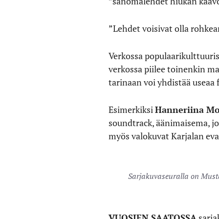
”sanomalehdet hiukan kaavo
”Lehdet voisivat olla rohkea
Verkossa populaarikulttuuris
verkossa piilee toinenkin m
tarinaan voi yhdistää useaa 
Esimerkiksi
Hanneriina Mo
soundtrack, äänimaisema, jos
myös valokuvat Karjalan eva
Sarjakuvaseuralla on Musta
VUOSIEN SAATOSSA
sarja