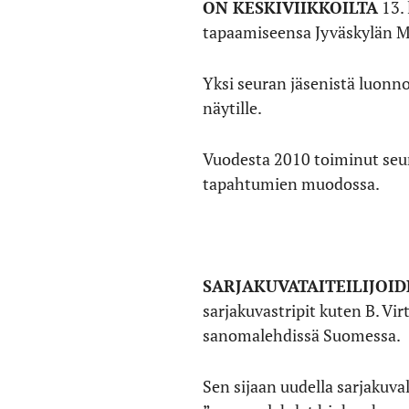
ON KESKIVIIKKOILTA
13. 
tapaamiseensa Jyväskylän 
Yksi seuran jäsenistä luonno
näytille.
Vuodesta 2010 toiminut seura
tapahtumien muodossa.
SARJAKUVATAITEILIJOI
sarjakuvastripit kuten B. Vir
sanomalehdissä Suomessa.
Sen sijaan uudella sarjakuval