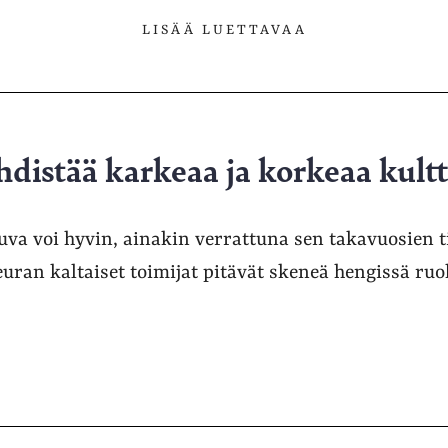
LISÄÄ LUETTAVAA
distää karkeaa ja korkeaa kult
va voi hyvin, ainakin verrattuna sen takavuosien t
ran kaltaiset toimijat pitävät skeneä hengissä ruo