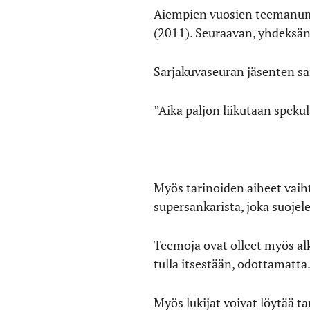
Aiempien vuosien teemanumer
(2011). Seuraavan, yhdeksän
Sarjakuvaseuran jäsenten sar
”Aika paljon liikutaan spekul
Myös tarinoiden aiheet vai
supersankarista, joka suoje
Teemoja ovat olleet myös al
tulla itsestään, odottamatta
Myös lukijat voivat löytää tar