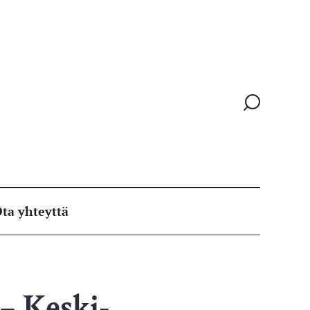
Siirry
hakusivull
ta yhteyttä
– Keski-