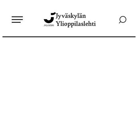
Siirry
Jyväskylän
suoraan
Siirry
Ylioppilaslehti
sisältöön
hakusivul