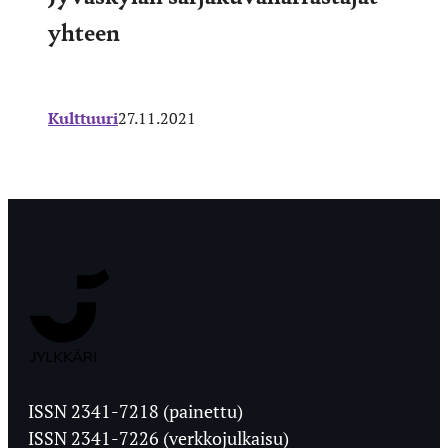
yhteen
Kulttuuri
27.11.2021
Jyväskylän
Ylioppilaslehti
ISSN 2341-7218 (painettu)
ISSN 2341-7226 (verkkojulkaisu)