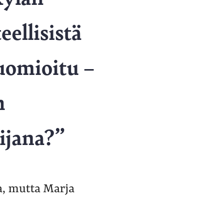
eellisistä
huomioitu –
n
ijana?”
a, mutta Marja