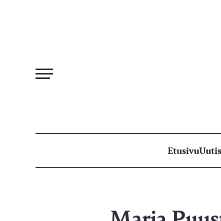
Siirry
suoraan
sisältöön
Etusivu
Uutis
Marja Puus