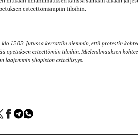
tisen mukaan ilmanilmauksen kanssa samaan aikaan järjest
-opetuksen esteettömämpiin tiloihin.
 klo 15.05: Jutussa kerrottiin aiemmin, että protestin kohte
rtää opetuksen esteettömiin tiloihin. Mielenilmauksen kohte
an laajemmin yliopiston esteellisyys.
a
Jaa
Jaa
Jaa
Facebookissa
Telegramissa
WhatsAppissa
lvelussa