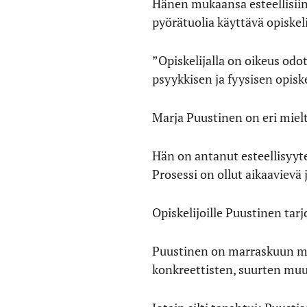
Hänen mukaansa esteellisiin 
pyörätuolia käyttävä opiskelij
”Opiskelijalla on oikeus odo
psyykkisen ja fyysisen opis
Marja Puustinen on eri miel
Hän on antanut esteellisyyteen
Prosessi on ollut aikaavievä 
Opiskelijoille Puustinen tarj
Puustinen on marraskuun mi
konkreettisten, suurten muu