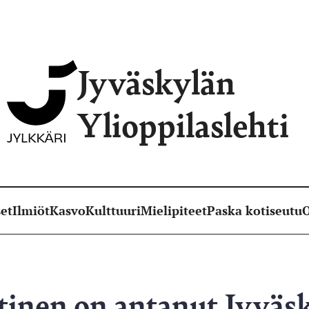
Jyväskylän
Ylioppilaslehti
et
Ilmiöt
Kasvo
Kulttuuri
Mielipiteet
Paska kotiseutu
O
tinen on antanut Jyväs