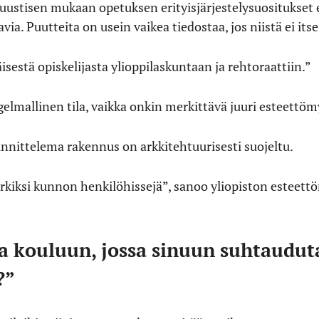
uustisen mukaan opetuksen erityisjärjestelysuositukset ei
avia. Puutteita on usein vaikea tiedostaa, jos niistä ei itse
äisestä opiskelijasta ylioppilaskuntaan ja rehtoraattiin.”
gelmallinen tila, vaikka onkin merkittävä juuri esteettö
nnittelema rakennus on arkkitehtuurisesti suojeltu.
erkiksi kunnon henkilöhissejä”, sanoo yliopiston estee
a kouluun, jossa sinuun suhtaudut
?”