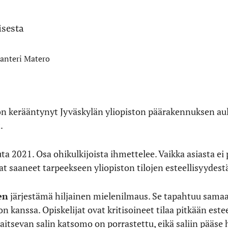
anteri Matero
n kerääntynyt Jyväskylän yliopiston päärakennuksen aula
.
a 2021. Osa ohikulkijoista ihmettelee. Vaikka asiasta ei p
at saaneet tarpeekseen yliopiston tilojen esteellisyydest
en
järjestämä hiljainen mielenilmaus. Se tapahtuu sam
 kanssa. Opiskelijat ovat kritisoineet tilaa pitkään estee
itsevan salin katsomo on porrastettu, eikä saliin pääse h