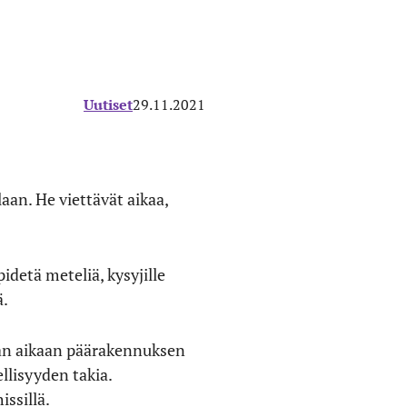
Uutiset
29.11.2021
an. He viettävät aikaa,
idetä meteliä, kysyjille
ä.
aan aikaan päärakennuksen
llisyyden takia.
issillä.