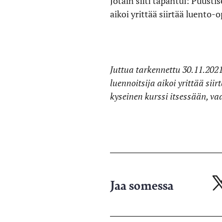
Jotain silti tapahtui: Puus
aikoi yrittää siirtää luento
Juttua tarkennettu 30.11.2021
luennoitsija aikoi yrittää sii
kyseinen kurssi itsessään, va
Jaa somessa
Ja
X-
pa