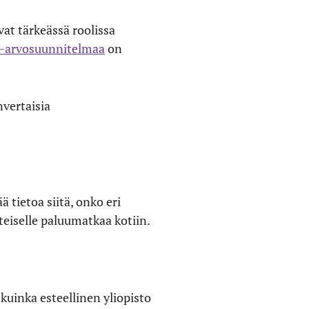
vat tärkeässä roolissa
a-arvosuunnitelmaa
on
vertaisia
 tietoa siitä, onko eri
tteiselle paluumatkaa kotiin.
uinka esteellinen yliopisto