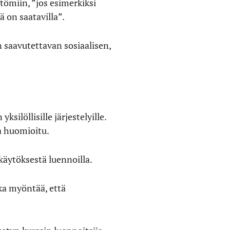
tömiin, ”jos esimerkiksi
ä on saatavilla”.
 saavutettavan sosiaalisen,
silöllisille järjestelyille.
na huomioitu.
 käytöksestä luennoilla.
ka myöntää, että