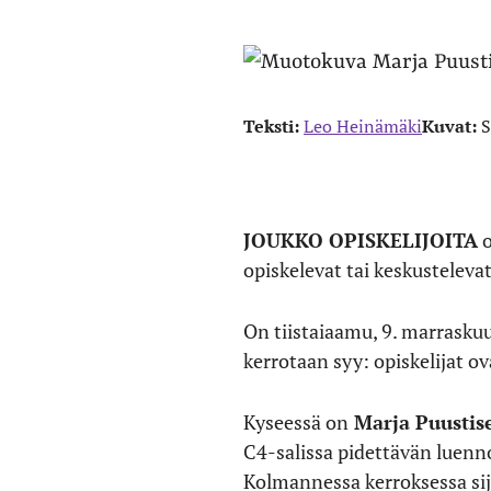
Teksti:
Leo Heinämäki
Kuvat:
S
JOUKKO OPISKELIJOITA
o
opiskelevat tai keskustelevat
On tiistaiaamu, 9. marraskuut
kerrotaan syy: opiskelijat ov
Kyseessä on
Marja Puustis
C4-salissa pidettävän luennon
Kolmannessa kerroksessa sija