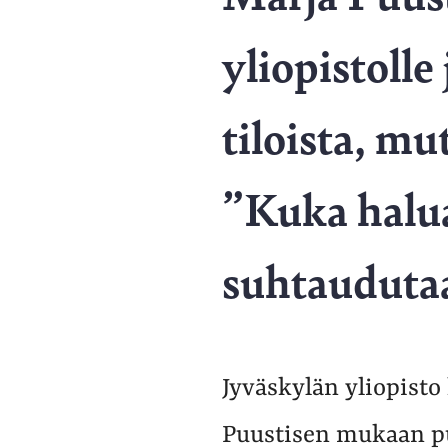
yliopistolle
tiloista, mu
”Kuka halua
suhtaudutaa
Jyväskylän yliopist
Puustisen mukaan pu