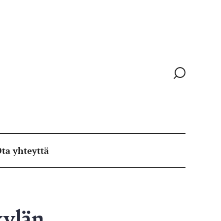
Siirry
hakusivull
ta yhteyttä
kylän