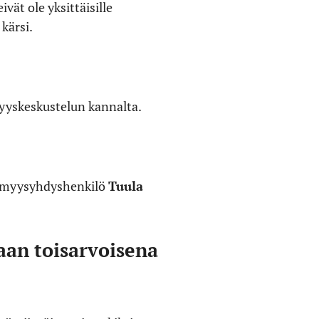
vät ole yksittäisille
 kärsi.
myyskeskustelun kannalta.
ttömyysyhdyshenkilö
Tuula
aan toisarvoisena