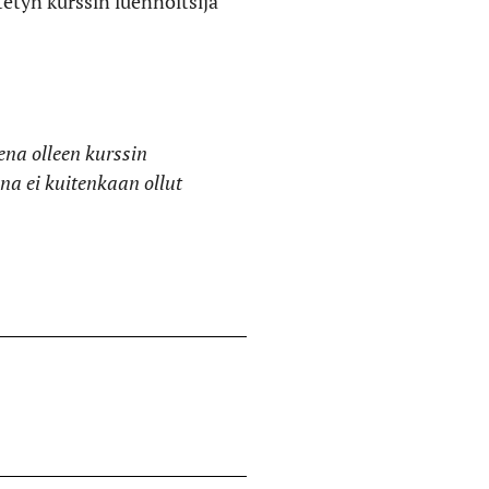
etyn kurssin luennoitsija
ena olleen kurssin
ena ei kuitenkaan ollut