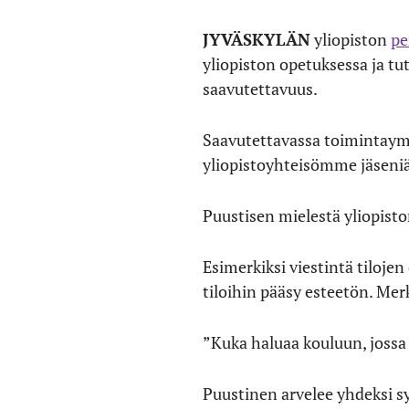
JYVÄSKYLÄN
yliopiston
pe
yliopiston opetuksessa ja tu
saavutettavuus.
Saavutettavassa toimintaymp
yliopistoyhteisömme jäseniä
Puustisen mielestä yliopisto
Esimerkiksi viestintä tilojen
tiloihin pääsy esteetön. Merk
”Kuka haluaa kouluun, jossa
Puustinen arvelee yhdeksi s