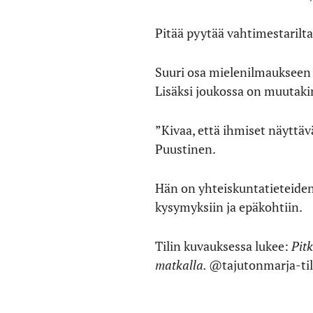
Pitää pyytää vahtimestarilta
Suuri osa mielenilmaukseen os
Lisäksi joukossa on muutakin
”Kivaa, että ihmiset näyttävä
Puustinen.
Hän on yhteiskuntatieteiden 
kysymyksiin ja epäkohtiin.
Tilin kuvauksessa lukee:
Pit
matkalla.
@tajutonmarja-tili