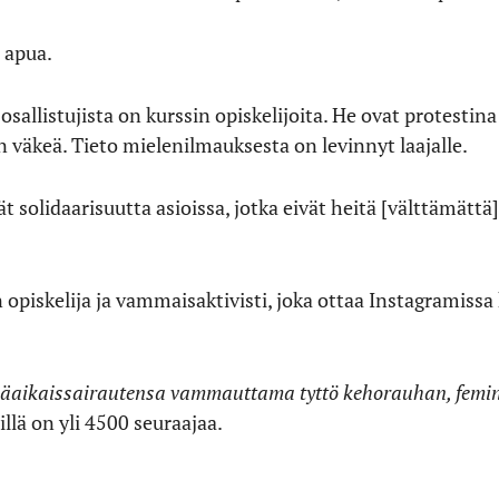
 apua.
allistujista on kurssin opiskelijoita. He ovat protestina
 väkeä. Tieto mielenilmauksesta on levinnyt laajalle.
t solidaarisuutta asioissa, jotka eivät heitä [välttämätt
opiskelija ja vammaisaktivisti, joka ottaa Instagramissa
käaikaissairautensa vammauttama tyttö kehorauhan, femin
llä on yli 4500 seuraajaa.