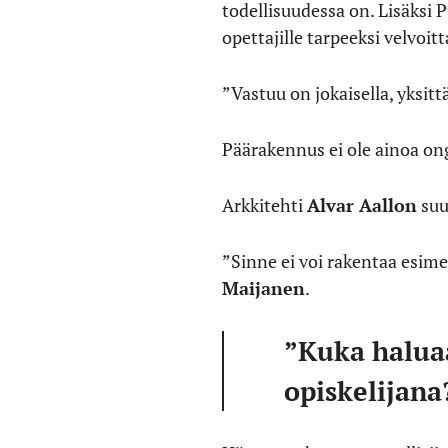
todellisuudessa on. Lisäksi P
opettajille tarpeeksi velvoitt
”Vastuu on jokaisella, yksitt
Päärakennus ei ole ainoa on
Arkkitehti
Alvar Aallon
suu
”Sinne ei voi rakentaa esim
Maijanen
.
”Kuka halua
opiskelijana