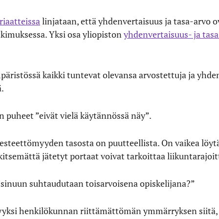
riaatteissa
linjataan, että yhdenvertaisuus ja tasa-arvo o
tkimuksessa. Yksi osa yliopiston
yhdenvertaisuus- ja tas
äristössä kaikki tuntevat olevansa arvostettuja ja yhden
.
n puheet ”eivät vielä käytännössä näy”.
 esteettömyyden tasosta on puutteellista. On vaikea löytää
itsemättä jätetyt portaat voivat tarkoittaa liikuntarajoi
 sinuun suhtaudutaan toisarvoisena opiskelijana?”
yyksi henkilökunnan riittämättömän ymmärryksen siitä, k