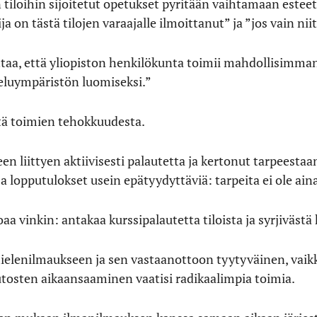
tiloihin sijoitetut opetukset pyritään vaihtamaan esteet
a on tästä tilojen varaajalle ilmoittanut” ja ”jos vain niit
ttaa, että yliopiston henkilökunta toimii mahdollisimman
keluympäristön luomiseksi.”
tä toimien tehokkuudesta.
 liittyen aktiivisesti palautetta ja kertonut tarpeestaan yk
ja lopputulokset usein epätyydyttäviä: tarpeita ei ole ai
oaa vinkin: antakaa kurssipalautetta tiloista ja syrjivästä
elenilmaukseen ja sen vastaanottoon tyytyväinen, vaik
tosten aikaansaaminen vaatisi radikaalimpia toimia.