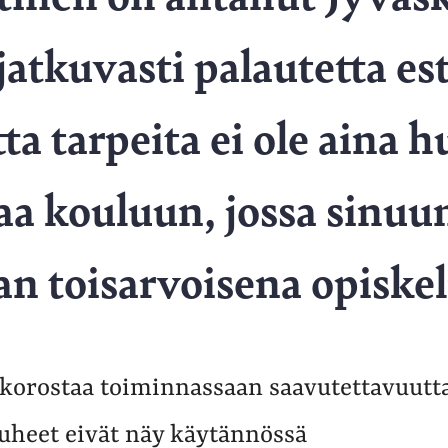
 jatkuvasti palautetta est
tta tarpeita ei ole aina 
a kouluun, jossa sinuu
n toisarvoisena opiskel
o korostaa toiminnassaan saavutettavuutt
heet eivät näy käytännössä