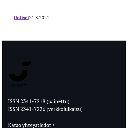
Uutiset
31.8.2021
Jyväskylän
Ylioppilaslehti
ISSN 2341-7218 (painettu)
ISSN 2341-7226 (verkkojulkaisu)
Katso yhteystiedot >