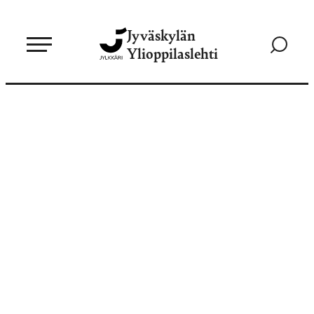
Siirry
Jyväskylän
suoraan
Siirry
Ylioppilaslehti
sisältöön
hakusivul