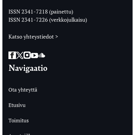
Jyväskylän
Ylioppilaslehti
ISSN 2341-7218 (painettu)
ISSN 2341-7226 (verkkojulkaisu)
Katso yhteystiedot >
Facebook
Twitter
Instagram
YouTube
SoundCloud
Navigaatio
Ota yhteyttä
Etusivu
Toimitus