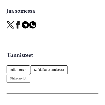
Jaa somessa
Jaa
Jaa
Jaa
Jaa
X-
Facebookissa
Telegramissa
WhatsAppissa
palvelussa
Tunnisteet
Julia Trurén
Kaikki kuluttamisesta
Kirja-arviot