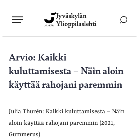
Siirry
Jyväskylän
suoraan
Siirry
Ylioppilaslehti
sisältöön
hakusivul
Arvio: Kaikki
kuluttamisesta – Näin aloin
käyttää rahojani paremmin
Julia Thurén: Kaikki kuluttamisesta – Näin
aloin käyttää rahojani paremmin (2021,
Gummerus)