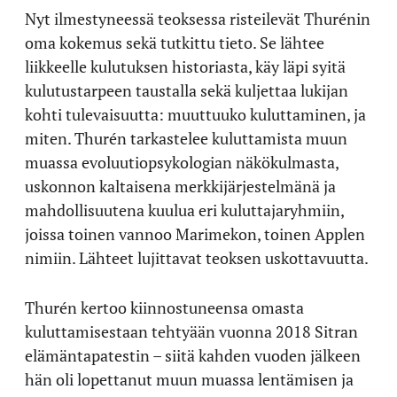
Nyt ilmestyneessä teoksessa risteilevät Thurénin
oma kokemus sekä tutkittu tieto. Se lähtee
liikkeelle kulutuksen historiasta, käy läpi syitä
kulutustarpeen taustalla sekä kuljettaa lukijan
kohti tulevaisuutta: muuttuuko kuluttaminen, ja
miten. Thurén tarkastelee kuluttamista muun
muassa evoluutiopsykologian näkökulmasta,
uskonnon kaltaisena merkkijärjestelmänä ja
mahdollisuutena kuulua eri kuluttajaryhmiin,
joissa toinen vannoo Marimekon, toinen Applen
nimiin. Lähteet lujittavat teoksen uskottavuutta.
Thurén kertoo kiinnostuneensa omasta
kuluttamisestaan tehtyään vuonna 2018 Sitran
elämäntapatestin – siitä kahden vuoden jälkeen
hän oli lopettanut muun muassa lentämisen ja