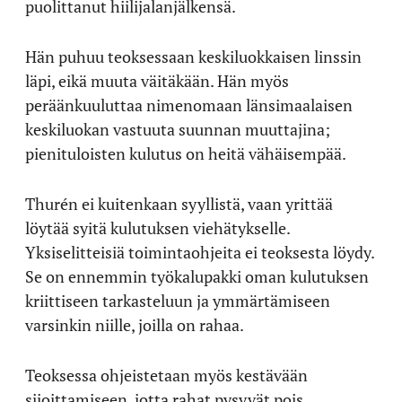
puolittanut hiilijalanjälkensä.
Hän puhuu teoksessaan keskiluokkaisen linssin
läpi, eikä muuta väitäkään. Hän myös
peräänkuuluttaa nimenomaan länsimaalaisen
keskiluokan vastuuta suunnan muuttajina;
pienituloisten kulutus on heitä vähäisempää.
Thurén ei kuitenkaan syyllistä, vaan yrittää
löytää syitä kulutuksen viehätykselle.
Yksiselitteisiä toimintaohjeita ei teoksesta löydy.
Se on ennemmin työkalupakki oman kulutuksen
kriittiseen tarkasteluun ja ymmärtämiseen
varsinkin niille, joilla on rahaa.
Teoksessa ohjeistetaan myös kestävään
sijoittamiseen, jotta rahat pysyvät pois