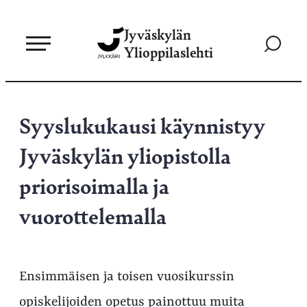
Siirry
Jyväskylän
suoraan
Siirry
Ylioppilaslehti
sisältöön
hakusivul
Syyslukukausi käynnistyy
Jyväskylän yliopistolla
priorisoimalla ja
vuorottelemalla
Ensimmäisen ja toisen vuosikurssin
opiskelijoiden opetus painottuu muita