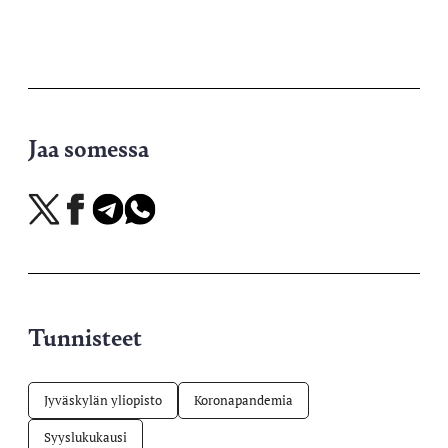
Jaa somessa
Jaa
Jaa
Jaa
Jaa
X-
Facebookissa
Telegramissa
WhatsAppissa
palvelussa
Tunnisteet
Jyväskylän yliopisto
Koronapandemia
Syyslukukausi