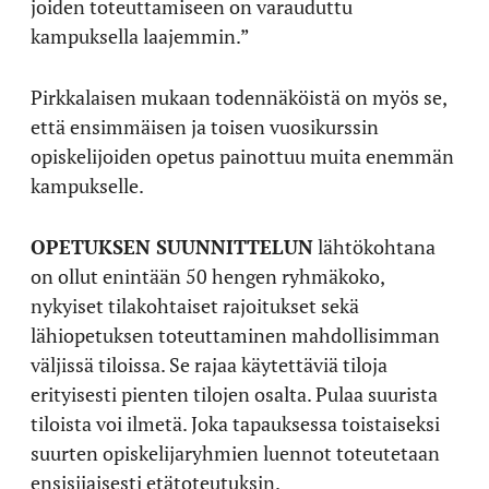
joiden toteuttamiseen on varauduttu
kampuksella laajemmin.”
Pirkkalaisen mukaan todennäköistä on myös se,
että ensimmäisen ja toisen vuosikurssin
opiskelijoiden opetus painottuu muita enemmän
kampukselle.
OPETUKSEN SUUNNITTELUN
lähtökohtana
on ollut enintään 50 hengen ryhmäkoko,
nykyiset tilakohtaiset rajoitukset sekä
lähiopetuksen toteuttaminen mahdollisimman
väljissä tiloissa. Se rajaa käytettäviä tiloja
erityisesti pienten tilojen osalta. Pulaa suurista
tiloista voi ilmetä. Joka tapauksessa toistaiseksi
suurten opiskelijaryhmien luennot toteutetaan
ensisijaisesti etätoteutuksin.