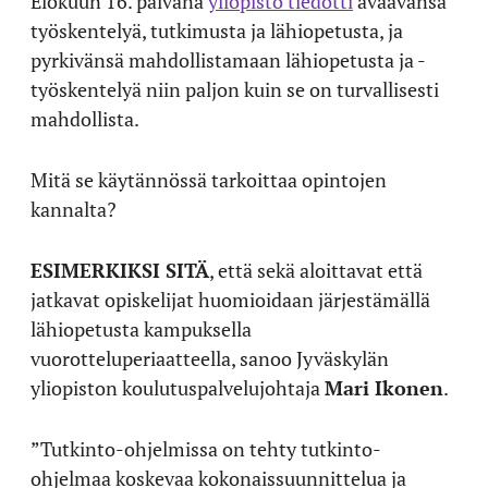
Elokuun 16. päivänä
yliopisto tiedotti
avaavansa
työskentelyä, tutkimusta ja lähiopetusta, ja
pyrkivänsä mahdollistamaan lähiopetusta ja -
työskentelyä niin paljon kuin se on turvallisesti
mahdollista.
Mitä se käytännössä tarkoittaa opintojen
kannalta?
ESIMERKIKSI SITÄ
, että sekä aloittavat että
jatkavat opiskelijat huomioidaan järjestämällä
lähiopetusta kampuksella
vuorotteluperiaatteella, sanoo Jyväskylän
yliopiston koulutuspalvelujohtaja
Mari Ikonen
.
”Tutkinto-ohjelmissa on tehty tutkinto-
ohjelmaa koskevaa kokonaissuunnittelua ja