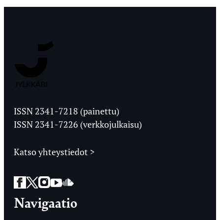
Jyväskylän
Ylioppilaslehti
ISSN 2341-7218 (painettu)
ISSN 2341-7226 (verkkojulkaisu)
Katso yhteystiedot >
Facebook
Twitter
Instagram
YouTube
SoundCloud
Navigaatio