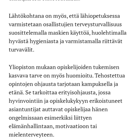
Lähtökohtana on myös, että lähiopetuksessa
varmistetaan osallistujien terveysturvallisuus
suosittelemalla maskien käyttöä, huolehtimalla
hyvästä hygieniasta ja varmistamalla riittävät
turvavälit.
Yliopiston mukaan opiskelijoiden tukemisen
kasvava tarve on myös huomioitu. Tehostettua
opintojen ohjausta tarjotaan kampuksella ja
etänä. Se tarkoittaa erityisohjausta, jossa
hyvinvointiin ja opiskelukykyyn erikoistuneet
asiantuntijat auttavat opiskelijaa hänen
ongelmissaan esimerkiksi liittyen
elämänhallintaan, motivaatioon tai
mielenterveyteen.