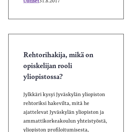
Uutiset
31.8.2017
Rehtorihakija, mikä on
opiskelijan rooli
yliopistossa?
Jylkkäri kysyi Jyväskylän yliopiston
rehtoriksi hakevilta, mitä he
ajattelevat Jyväskylän yliopiston ja
ammattikorkeakoulun yhteistyöstä,
yliopiston profiloitumisesta,