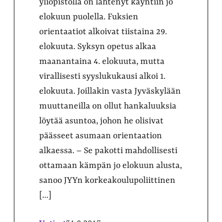
yliopistolla on lähtenyt käyntiin jo
elokuun puolella. Fuksien
orientaatiot alkoivat tiistaina 29.
elokuuta. Syksyn opetus alkaa
maanantaina 4. elokuuta, mutta
virallisesti syyslukukausi alkoi 1.
elokuuta. Joillakin vasta Jyväskylään
muuttaneilla on ollut hankaluuksia
löytää asuntoa, johon he olisivat
päässeet asumaan orientaation
alkaessa. – Se pakotti mahdollisesti
ottamaan kämpän jo elokuun alusta,
sanoo JYYn korkeakoulupoliittinen
[…]