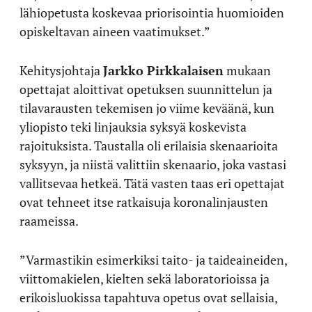
lähiopetusta koskevaa priorisointia huomioiden
opiskeltavan aineen vaatimukset.”
Kehitysjohtaja
Jarkko Pirkkalaisen
mukaan
opettajat aloittivat opetuksen suunnittelun ja
tilavarausten tekemisen jo viime keväänä, kun
yliopisto teki linjauksia syksyä koskevista
rajoituksista. Taustalla oli erilaisia skenaarioita
syksyyn, ja niistä valittiin skenaario, joka vastasi
vallitsevaa hetkeä. Tätä vasten taas eri opettajat
ovat tehneet itse ratkaisuja koronalinjausten
raameissa.
”Varmastikin esimerkiksi taito- ja taideaineiden,
viittomakielen, kielten sekä laboratorioissa ja
erikoisluokissa tapahtuva opetus ovat sellaisia,