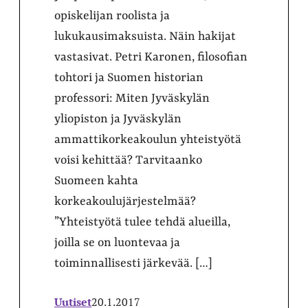
opiskelijan roolista ja
lukukausimaksuista. Näin hakijat
vastasivat. Petri Karonen, filosofian
tohtori ja Suomen historian
professori: Miten Jyväskylän
yliopiston ja Jyväskylän
ammattikorkeakoulun yhteistyötä
voisi kehittää? Tarvitaanko
Suomeen kahta
korkeakoulujärjestelmää?
”Yhteistyötä tulee tehdä alueilla,
joilla se on luontevaa ja
toiminnallisesti järkevää. […]
Uutiset
20.1.2017