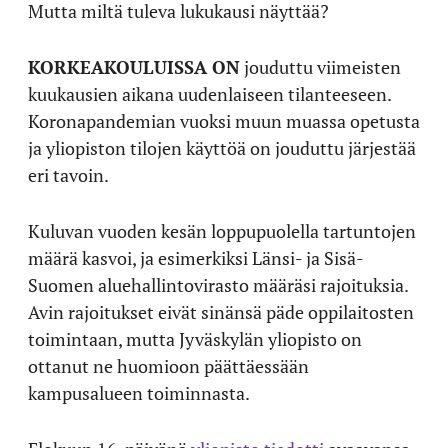
Mutta miltä tuleva lukukausi näyttää?
KORKEAKOULUISSA ON
jouduttu viimeisten
kuukausien aikana uudenlaiseen tilanteeseen.
Koronapandemian vuoksi muun muassa opetusta
ja yliopiston tilojen käyttöä on jouduttu järjestää
eri tavoin.
Kuluvan vuoden kesän loppupuolella tartuntojen
määrä kasvoi, ja esimerkiksi Länsi- ja Sisä-
Suomen aluehallintovirasto määräsi rajoituksia.
Avin rajoitukset eivät sinänsä päde oppilaitosten
toimintaan, mutta Jyväskylän yliopisto on
ottanut ne huomioon päättäessään
kampusalueen toiminnasta.