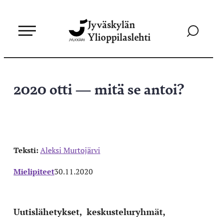
Siirry
Jyväskylän
suoraan
Siirry
Ylioppilaslehti
sisältöön
hakusivul
2020 otti — mitä se antoi?
Teksti:
Aleksi Murtojärvi
Mielipiteet
30.11.2020
Uutislähetykset,
keskusteluryhmät,