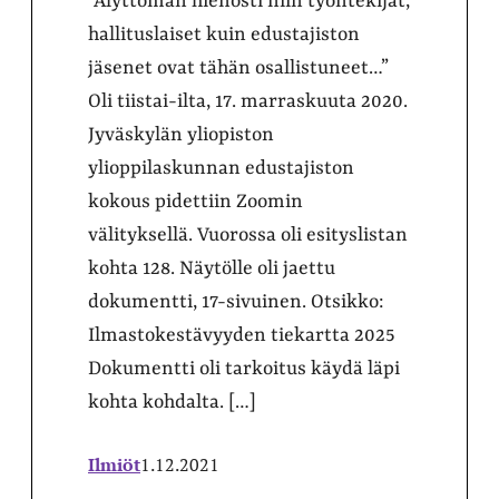
”Älyttömän hienosti niin työntekijät,
hallituslaiset kuin edustajiston
jäsenet ovat tähän osallistuneet…”
Oli tiistai-ilta, 17. marraskuuta 2020.
Jyväskylän yliopiston
ylioppilaskunnan edustajiston
kokous pidettiin Zoomin
välityksellä. Vuorossa oli esityslistan
kohta 128. Näytölle oli jaettu
dokumentti, 17-sivuinen. Otsikko:
Ilmastokestävyyden tiekartta 2025
Dokumentti oli tarkoitus käydä läpi
kohta kohdalta. […]
Ilmiöt
1.12.2021