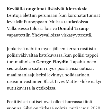
Keväällä ongelmat lisäsivät kierroksia
.
Lentoja alettiin perumaan, kun koronatartunnat
levisivät Eurooppaan. Muissa tautiasioissa
Valkoisessa talossa loisiva
Donald Trump
vapautettiin Yhdysvalloissa virkasyytteestä.
Jenkeissä nähtiin myös jälleen kerran rasitista
poliisiväkivaltaa katukuvassa, kun poliisi tappoi
tummaihoisen
George Floydin
. Tapahtuneen
seurauksena saatiin myös positiivisia uutisia:
maailmanlaajuiseksi levinnyt, solidaarinen,
rasisminvastainen Black Lives Matter -liike näkyi
uutiskuvissa ja otsikoissa.
Positiiviset uutiset ovat olleet harvassa tänä
vuonna. Siksi on tärkeää pohtia, mitä vuosi 2020