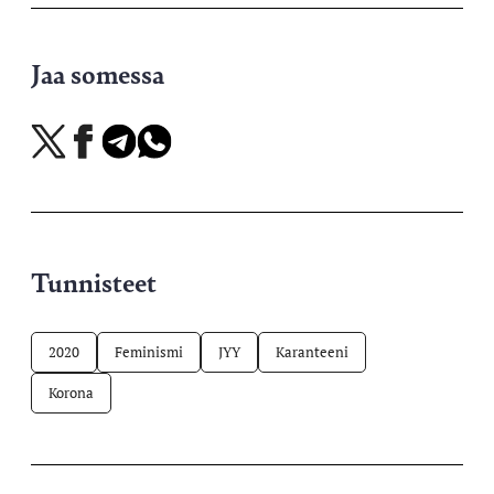
Jaa somessa
Jaa
Jaa
Jaa
Jaa
X-
Facebookissa
Telegramissa
WhatsAppissa
palvelussa
Tunnisteet
2020
Feminismi
JYY
Karanteeni
Korona