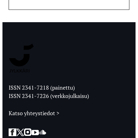
Jyväskylän
Ylioppilaslehti
ISSN 2341-7218 (painettu)
ISSN 2341-7226 (verkkojulkaisu)
Katso yhteystiedot >
Facebook
Twitter
Instagram
YouTube
SoundCloud