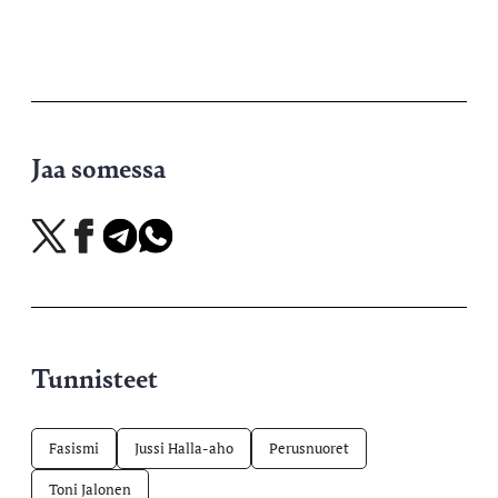
Jaa somessa
Jaa
Jaa
Jaa
Jaa
X-
Facebookissa
Telegramissa
WhatsAppissa
palvelussa
Tunnisteet
Fasismi
Jussi Halla-aho
Perusnuoret
Toni Jalonen