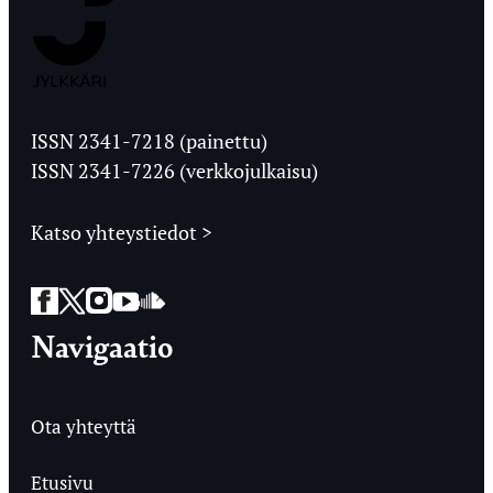
Jyväskylän
Ylioppilaslehti
ISSN 2341-7218 (painettu)
ISSN 2341-7226 (verkkojulkaisu)
Katso yhteystiedot >
Facebook
Twitter
Instagram
YouTube
SoundCloud
Navigaatio
Ota yhteyttä
Etusivu