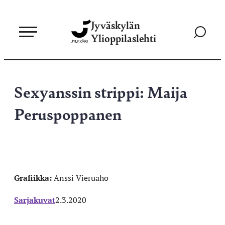
Siirry
Jyväskylän
suoraan
Siirry
Ylioppilaslehti
sisältöön
hakusivul
Sexyanssin strippi: Maija
Peruspoppanen
Grafiikka:
Anssi Vieruaho
Sarjakuvat
2.3.2020