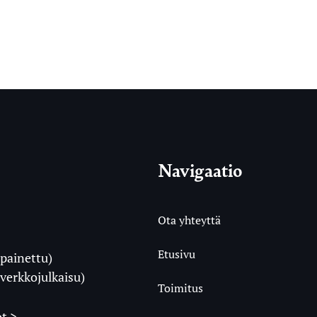
Navigaatio
Ota yhteyttä
Etusivu
painettu)
i
verkkojulkaisu)
Toimitus
t >