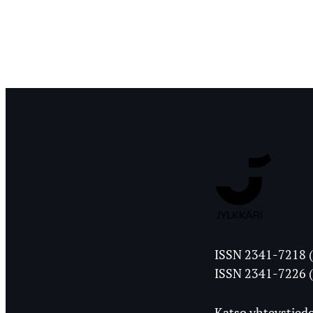
Jyväskylän
ISSN 2341-7218 (
Ylioppilasleht
ISSN 2341-7226 (
Katso yhteystiedo