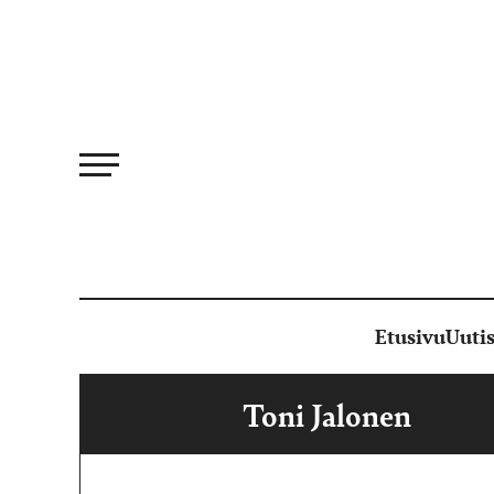
Siirry
suoraan
sisältöön
Etusivu
Uutis
Toni Jalonen