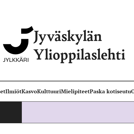
Jyväskylän
Ylioppilaslehti
et
Ilmiöt
Kasvo
Kulttuuri
Mielipiteet
Paska kotiseutu
O