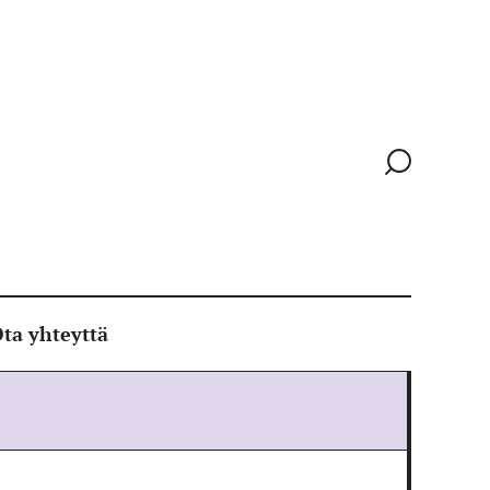
Siirry
hakusivull
ta yhteyttä