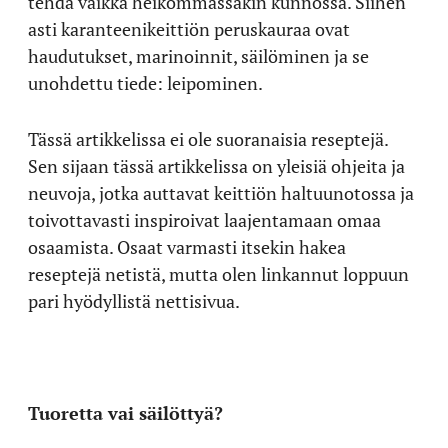
tehdä vaikka heikommassakin kunnossa. Siihen
asti karanteenikeittiön peruskauraa ovat
haudutukset, marinoinnit, säilöminen ja se
unohdettu tiede: leipominen.
Tässä artikkelissa ei ole suoranaisia reseptejä.
Sen sijaan tässä artikkelissa on yleisiä ohjeita ja
neuvoja, jotka auttavat keittiön haltuunotossa ja
toivottavasti inspiroivat laajentamaan omaa
osaamista. Osaat varmasti itsekin hakea
reseptejä netistä, mutta olen linkannut loppuun
pari hyödyllistä nettisivua.
Tuoretta vai säilöttyä?