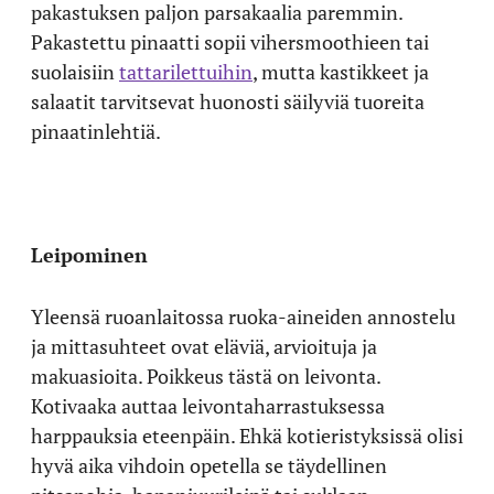
pakastuksen paljon parsakaalia paremmin.
Pakastettu pinaatti sopii vihersmoothieen tai
suolaisiin
tattarilettuihin
, mutta kastikkeet ja
salaatit tarvitsevat huonosti säilyviä tuoreita
pinaatinlehtiä.
Leipominen
Yleensä ruoanlaitossa ruoka-aineiden annostelu
ja mittasuhteet ovat eläviä, arvioituja ja
makuasioita. Poikkeus tästä on leivonta.
Kotivaaka auttaa leivontaharrastuksessa
harppauksia eteenpäin. Ehkä kotieristyksissä olisi
hyvä aika vihdoin opetella se täydellinen