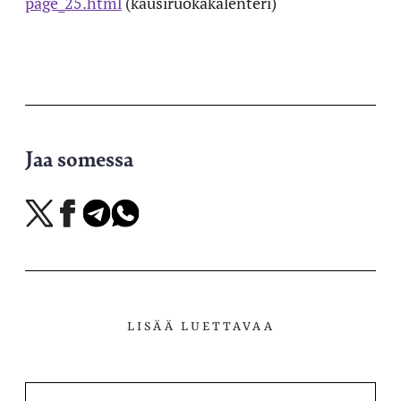
page_25.html
(kausiruokakalenteri)
Jaa somessa
Jaa
Jaa
Jaa
Jaa
X-
Facebookissa
Telegramissa
WhatsAppissa
palvelussa
LISÄÄ LUETTAVAA