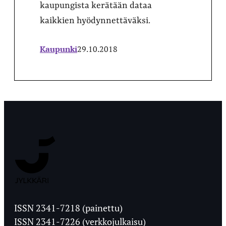
kaupungista kerätään dataa
kaikkien hyödynnettäväksi.
Kaupunki
29.10.2018
Jyväskylän
Ylioppilaslehti
ISSN 2341-7218 (painettu)
ISSN 2341-7226 (verkkojulkaisu)