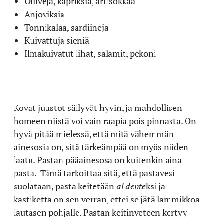
Oliiveja, kapriksia, artisokkaa
Anjoviksia
Tonnikalaa, sardiineja
Kuivattuja sieniä
Ilmakuivatut lihat, salamit, pekoni
Kovat juustot säilyvät hyvin, ja mahdollisen
homeen niistä voi vain raapia pois pinnasta. On
hyvä pitää mielessä, että mitä vähemmän
ainesosia on, sitä tärkeämpää on myös niiden
laatu. Pastan pääainesosa on kuitenkin aina
pasta. Tämä tarkoittaa sitä, että pastavesi
suolataan, pasta keitetään
al dente
ksi ja
kastiketta on sen verran, ettei se jätä lammikkoa
lautasen pohjalle. Pastan keitinveteen kertyy