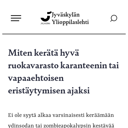
Siirry
Jyväskylän
suoraan
Siirry
Ylioppilaslehti
sisältöön
hakusivul
Miten kerätä hyvä
ruokavarasto karanteenin tai
vapaaehtoisen
eristäytymisen ajaksi
Ei ole syytä alkaa varsinaisesti keräämään
ydinsodan tai zombieapokalypsin kestävää