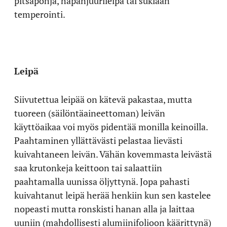
pitsapohja, hapanjuurileipä tai suklaan
temperointi.
Leipä
Siivutettua leipää on kätevä pakastaa, mutta
tuoreen (säilöntäaineettoman) leivän
käyttöaikaa voi myös pidentää monilla keinoilla.
Paahtaminen yllättävästi pelastaa lievästi
kuivahtaneen leivän. Vähän kovemmasta leivästä
saa krutonkeja keittoon tai salaattiin
paahtamalla uunissa öljyttynä. Jopa pahasti
kuivahtanut leipä herää henkiin kun sen kastelee
nopeasti mutta ronskisti hanan alla ja laittaa
uuniin (mahdollisesti alumiinifolioon käärittynä)