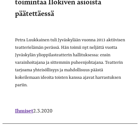
toimintaa Ilokiven asioista
päätettäessä
Petra Luukkainen tuli Jyväskylään vuonna 2013 aktiivisen
teatterielämän perässä. Hän toimii nyt neljättä vuotta
Jyväskylän ylioppilasteatterin hallituksessa: ensin
varainhoitajana ja sittemmin puheenjohtajana. Teatterin
tarjoama yhteisöllisyys ja mahdollisuus päästä
kokeilemaan ideoita toisten kanssa ajavat harrastuksen
pariin.
Ihmiset
2.3.2020