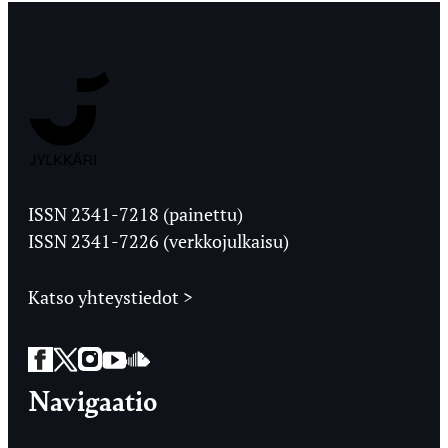
Jyväskylän
Ylioppilaslehti
ISSN 2341-7218 (painettu)
ISSN 2341-7226 (verkkojulkaisu)
Katso yhteystiedot >
Facebook
Twitter
Instagram
YouTube
SoundCloud
Navigaatio