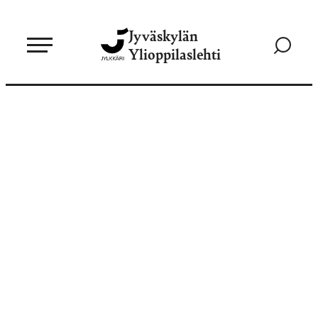
Siirry
Jyväskylän
suoraan
Siirry
Ylioppilaslehti
sisältöön
hakusivul