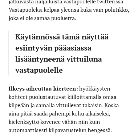
jatkuvasta naljailuista vastapuolelle twitterissä.
Vastapuoleksi kelpaa yleensä kuka vain poliitikko,
joka ei ole samaa puoluetta.
Käytännössä tämä näyttää
esiintyvän pääasiassa
lisääntyneenä vittuiluna
vastapuolelle
Ilkeys aiheuttaa kierteen:
hyökkäysten
kohteet puolustautuvat kiilloittamalla omaa
kilpeään ja samalla vittuilevat takaisin. Koska
aina pitää saada pahempi kohu aikaiseksi,
kielenkäyttö kovenee vähän niin kuin
automaattisesti kilpavarustelun hengessä.