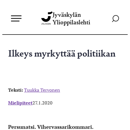
Siirry
Jyväskylän
suoraan
Siirry
Ylioppilaslehti
sisältöön
hakusivul
Ilkeys myrkyttää politiikan
Teksti:
Tuukka Tervonen
Mielipiteet
27.1.2020
Persunatsi. Vihervassarikommari.