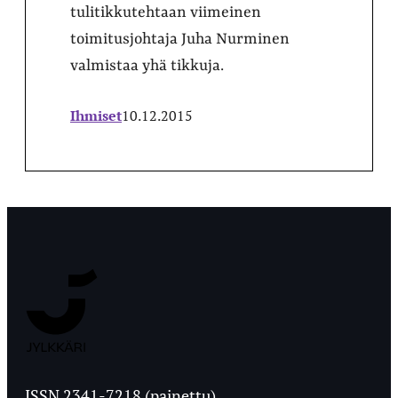
tulitikkutehtaan viimeinen
toimitusjohtaja Juha Nurminen
valmistaa yhä tikkuja.
Ihmiset
10.12.2015
Jyväskylän
Ylioppilaslehti
ISSN 2341-7218 (painettu)