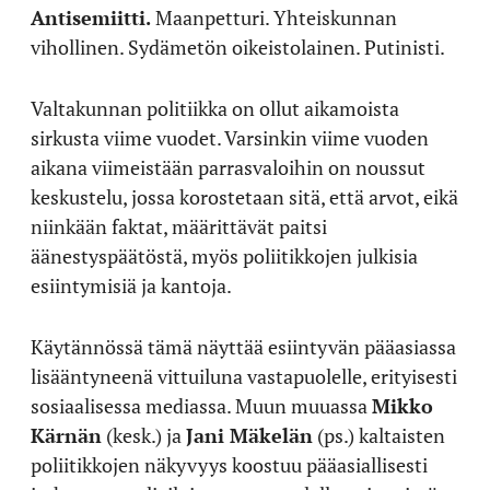
Antisemiitti.
Maanpetturi. Yhteiskunnan
vihollinen. Sydämetön oikeistolainen. Putinisti.
Valtakunnan politiikka on ollut aikamoista
sirkusta viime vuodet. Varsinkin viime vuoden
aikana viimeistään parrasvaloihin on noussut
keskustelu, jossa korostetaan sitä, että arvot, eikä
niinkään faktat, määrittävät paitsi
äänestyspäätöstä, myös poliitikkojen julkisia
esiintymisiä ja kantoja.
Käytännössä tämä näyttää esiintyvän pääasiassa
lisääntyneenä vittuiluna vastapuolelle, erityisesti
sosiaalisessa mediassa. Muun muuassa
Mikko
Kärnän
(kesk.) ja
Jani Mäkelän
(ps.) kaltaisten
poliitikkojen näkyvyys koostuu pääasiallisesti