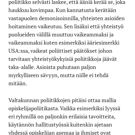
poliitikko selvästi laskee, että ääniä kerää se, joka
haukkuu kovimpaa. Kun kannatusta kerätään
vastapuolen demonisoinnilla, yhteisten asioiden
hoitaminen vaikeutuu. Sen lisäksi että yhteistyö
puolueiden välillä muuttuu vaikeammaksi ja
vaikeammaksi kuten esimerkiksi ääriesimerkki
USA:ssa, vaikeat poliittiset päätökset johon
tarvitaan yhteistyökykyisiä poliitikkoja jäävät
taka-alalle. Asioista puhutaan paljon
myrkylliseen sävyyn, mutta niille ei tehdä
mitään.
Valtakunnan poliitikkojen pitäisi ottaa mallia
opiskelijapoliitikasta. Vaikka esimerkiksi Jyyssä
eri ryhmillä on paljonkin erilaisia tavoitteita,
käytännön hallitustyössä kuitenkin ajetaan
yhdessä opiskelijan asemaa ja ihmiset ovat