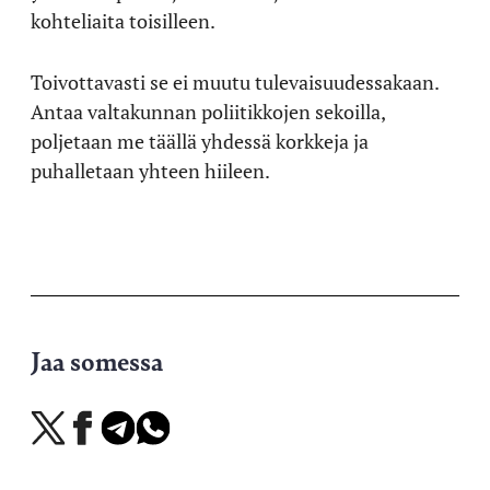
kohteliaita toisilleen.
Toivottavasti se ei muutu tulevaisuudessakaan.
Antaa valtakunnan poliitikkojen sekoilla,
poljetaan me täällä yhdessä korkkeja ja
puhalletaan yhteen hiileen.
Jaa somessa
Jaa
Jaa
Jaa
Jaa
X-
Facebookissa
Telegramissa
WhatsAppissa
palvelussa