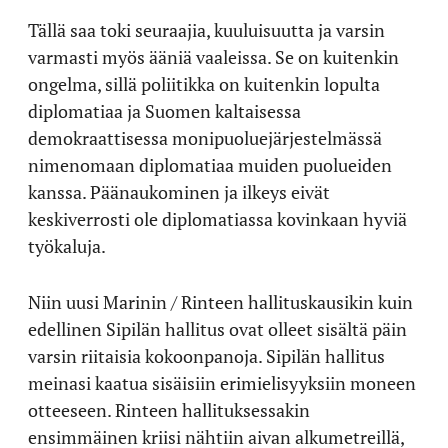
Tällä saa toki seuraajia, kuuluisuutta ja varsin
varmasti myös ääniä vaaleissa. Se on kuitenkin
ongelma, sillä poliitikka on kuitenkin lopulta
diplomatiaa ja Suomen kaltaisessa
demokraattisessa monipuoluejärjestelmässä
nimenomaan diplomatiaa muiden puolueiden
kanssa. Päänaukominen ja ilkeys eivät
keskiverrosti ole diplomatiassa kovinkaan hyviä
työkaluja.
Niin uusi Marinin / Rinteen hallituskausikin kuin
edellinen Sipilän hallitus ovat olleet sisältä päin
varsin riitaisia kokoonpanoja. Sipilän hallitus
meinasi kaatua sisäisiin erimielisyyksiin moneen
otteeseen. Rinteen hallituksessakin
ensimmäinen kriisi nähtiin aivan alkumetreillä,