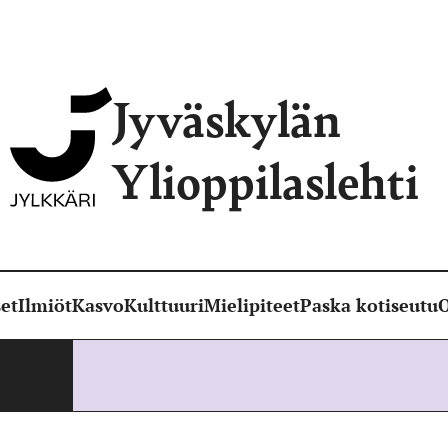
Jyväskylän
Ylioppilaslehti
et
Ilmiöt
Kasvo
Kulttuuri
Mielipiteet
Paska kotiseutu
O