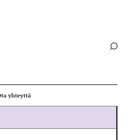
Siirry
hakusivull
ta yhteyttä