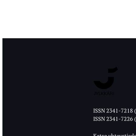
Jyväskylän
ISSN 2341-7218 (
Ylioppilasleht
ISSN 2341-7226 (
Katso yhteystiedo