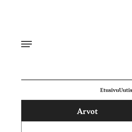
Siirry
suoraan
sisältöön
Etusivu
Uutis
Arvot