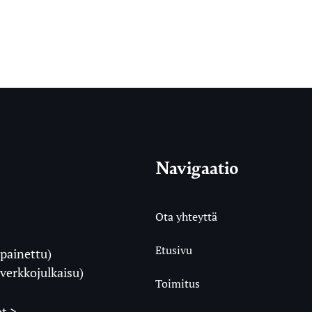
Navigaatio
Ota yhteyttä
Etusivu
painettu)
i
verkkojulkaisu)
Toimitus
t >