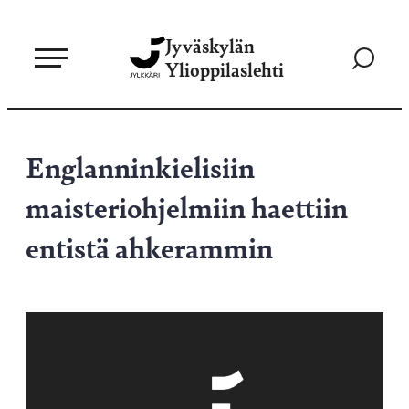
Siirry
Jyväskylän
suoraan
Siirry
Ylioppilaslehti
sisältöön
hakusivul
Englanninkielisiin
maisteriohjelmiin haettiin
entistä ahkerammin