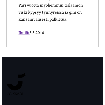
Pari vuotta myöhemmin tislaamon
viski kypsyy tynnyreissä ja gini on
kansainvälisesti palkittua.
Ilmiöt
3.5.2016
Jyväskylän
Ylioppilaslehti