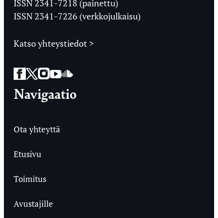
ISSN 2341-7218 (painettu)
ISSN 2341-7226 (verkkojulkaisu)
Katso yhteystiedot >
Facebook
Twitter
Instagram
YouTube
SoundCloud
Navigaatio
Ota yhteyttä
Etusivu
Toimitus
Avustajille