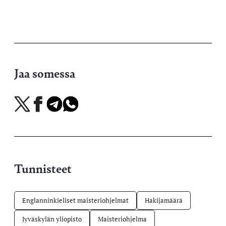
Jaa somessa
Jaa
Jaa
Jaa
Jaa
X-
Facebookissa
Telegramissa
WhatsAppissa
palvelussa
Tunnisteet
Englanninkieliset maisteriohjelmat
Hakijamäärä
Jyväskylän yliopisto
Maisteriohjelma