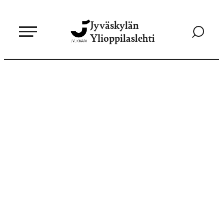
Siirry
Jyväskylän
suoraan
Siirry
Ylioppilaslehti
sisältöön
hakusivul