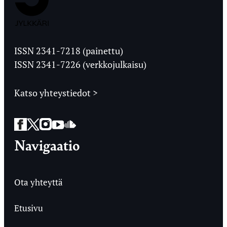
Jyväskylän
Ylioppilaslehti
ISSN 2341-7218 (painettu)
ISSN 2341-7226 (verkkojulkaisu)
Katso yhteystiedot >
Facebook
Twitter
Instagram
YouTube
SoundCloud
Navigaatio
Ota yhteyttä
Etusivu