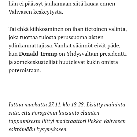
hän ei päässyt jauhamaan siitä kauaa ennen
Vahvasen keskeytystä.
Tai ehkä kiihkoaminen on ihan tietoinen valinta,
joka tuottaa tulosta perussuomalaisten
ydinkannattajissa. Vanhat säännöt eivät päde,
kun
Donald Trump
on Yhdysvaltain presidentti
ja somekeskustelijat huutelevat kukin omista
poteroistaan.
Juttua muokattu 27.11. klo 18.28: Lisätty maininta
siitä, että Forsgrénin lausunto eläinten
tappamisesta liittyi moderaattori Pekka Vahvasen
esittämään kysymykseen.