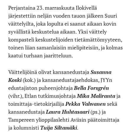
Perjantaina 23. marraskuuta Ilokivellä
järjestettiin neljän vuoden tauon jälkeen Suuri
väittelyilta, joka lopulta ei saanut aikaan kovin
syvällistä keskustelua aikaan. Yksi väittely
kompasteli keskustelijoiden tietämättömyyteen,
toinen liian samanlaisiin mielipiteisiin, ja kolmas
kaatui turhaan jaaritteluun.
Väittelijöinä olivat kansanedustaja
Susanna
Koski
(kok.) ja kansanedustajaehdokas, JYYn
edustajiston puheenjohtaja
Bella Forsgrén
(vihr.), Etlan tutkimusjohtaja
Mika Maliranta
ja
toimittaja-tietokirjailija
Pekka Vahvane
n
sekä
kansanedustaja
Laura Huhtasaari
(ps.) ja
Tampereen ylioppilaslehti Aviisin päätoimittaja
ja kolumnisti
Tuija Siltamäki
.