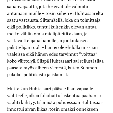
sananvapautta, jota he eivät ole valmiita
antamaan muille – tosin siihen ei Huhtasaarelta
saatu vastausta. Siltamäellä, joka on toimittaja
eikä poliitikko, tuntui kuitenkin olevan antaa
melko vähän omia mielipiteitä asiaan, ja
vastaväittelijänä hänelle jäi jonkinlaisen
piikittelijän rooli – hän ei ole ehdolla missään
vaaleissa eikä hänen edes tarvinnut ”voittaa”
koko väittelyä. Siispä Huhtasaari sai reilusti tilaa
paasata myös aiheen vierestä, kuten Suomen
pakolaispolitiikasta ja islamista.
Mutta kun Huhtasaari pääsee liian vapaalle
vaihteelle, alkaa foliohattu laskeutua päähän ja
vauhti kiihtyy. Islamista puhuessaan Huhtasaari
innostui aivan liikaa, tosin omaksi onnekseen