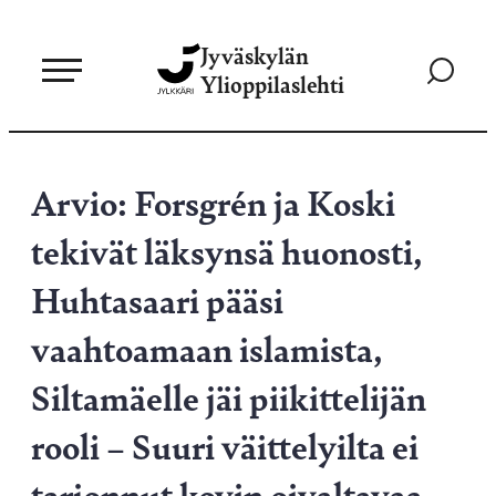
Siirry
Jyväskylän
suoraan
Siirry
Ylioppilaslehti
sisältöön
hakusivul
Arvio: Forsgrén ja Koski
tekivät läksynsä huonosti,
Huhtasaari pääsi
vaahtoamaan islamista,
Siltamäelle jäi piikittelijän
rooli – Suuri väittelyilta ei
tarjonnut kovin oivaltavaa