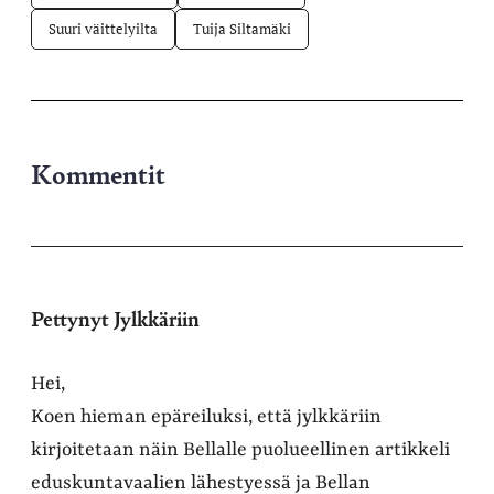
Suuri väittelyilta
Tuija Siltamäki
Kommentit
Pettynyt Jylkkäriin
Hei,
Koen hieman epäreiluksi, että jylkkäriin
kirjoitetaan näin Bellalle puolueellinen artikkeli
eduskuntavaalien lähestyessä ja Bellan