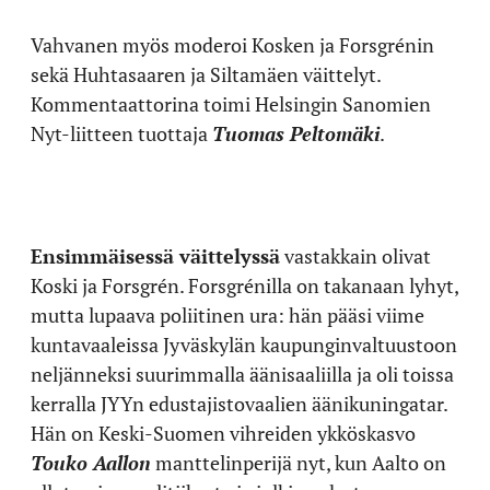
Vahvanen myös moderoi Kosken ja Forsgrénin
sekä Huhtasaaren ja Siltamäen väittelyt.
Kommentaattorina toimi Helsingin Sanomien
Nyt-liitteen tuottaja
Tuomas Peltomäki
.
Ensimmäisessä väittelyssä
vastakkain olivat
Koski ja Forsgrén. Forsgrénilla on takanaan lyhyt,
mutta lupaava poliitinen ura: hän pääsi viime
kuntavaaleissa Jyväskylän kaupunginvaltuustoon
neljänneksi suurimmalla äänisaaliilla ja oli toissa
kerralla JYYn edustajistovaalien äänikuningatar.
Hän on Keski-Suomen vihreiden ykköskasvo
Touko Aallon
manttelinperijä nyt, kun Aalto on