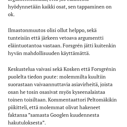
hyödynnetään kaikki osat, sen tappaminen on
ok.
Ilmastonmuutos olisi ollut helppo, sekä
tunteisiin että järkeen vetoava argumentti
eläintuotantoa vastaan. Forsgrén jätti kuitenkin
hyvän mahdollisuuden käyttämättä.
Keskustelua vaivasi sekä Kosken että Forsgrénin
puolelta tiedon puute: molemmilta kuultiin
suorastaan vaivaannuttavia asiavirheitä, joista
osan he tosin osasivat myös kyseenalaistaa
toinen toisiltaan. Kommentaattori Peltomäkikin
piikitteli, että molemmat olivat hakeneet
faktansa ”samasta Googlen kuudennesta
hakutuloksesta”.