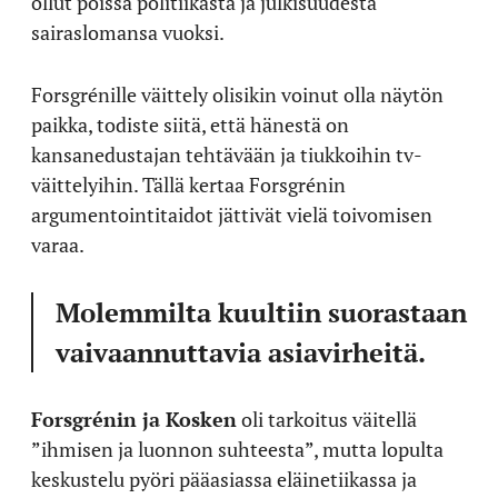
ollut poissa politiikasta ja julkisuudesta
sairaslomansa vuoksi.
Forsgrénille väittely olisikin voinut olla näytön
paikka, todiste siitä, että hänestä on
kansanedustajan tehtävään ja tiukkoihin tv-
väittelyihin. Tällä kertaa Forsgrénin
argumentointitaidot jättivät vielä toivomisen
varaa.
Molemmilta kuultiin suorastaan
vaivaannuttavia asiavirheitä.
Forsgrénin ja Kosken
oli tarkoitus väitellä
”ihmisen ja luonnon suhteesta”, mutta lopulta
keskustelu pyöri pääasiassa eläinetiikassa ja