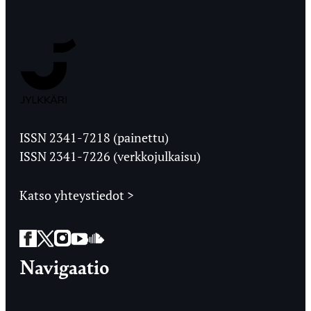
Jyväskylän
Ylioppilaslehti
ISSN 2341-7218 (painettu)
ISSN 2341-7226 (verkkojulkaisu)
Katso yhteystiedot >
Facebook
Twitter
Instagram
YouTube
SoundCloud
Navigaatio