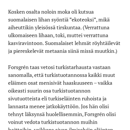
Kosken osalta noloin moka oli kutsua
suomalaisen lihan syöntiä ”ekoteoksi”, mikä
aiheuttikin yleisössä tirskuntaa. (Verrattuna
ulkomaiseen lihaan, toki, muttei verrattuna
kasviravintoon. Suomalaiset lehmät röyhtäilevät
ja piereskelevät metaania siinä missä muutkin.)
Forsgrén taas vetosi turkistarhausta vastaan
sanomalla, että turkistuotannossa kaikki muut
eläimen osat menisivät haaskuuseen – vaikka
oikeasti suurin osa turkistuotannon
sivutuotteista eli turkiseläinten ruhoista ja
lannasta menee jatkokäyttöön. Jos hän olisi
tehnyt läksynsä huolellisemmin, Forsgrén olisi
voinut vedota turkistuotannon muihin
haittoihin, vaikkapa aivan ilmiselviin eläinten