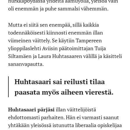
nurkkapöydässä yhdeltä aamuyöllä, yleisöä vain
oli enemmän ja puhe sammalsi vähemmän.
Mutta ei siitä sen enempää, sillä kaikkia
todennäköisesti kiinnosti enemmän illan
viimeinen väittely. Se käytiin Tampereen
ylioppilaslehti Aviisin päätoimittajan Tuija
Siltamäen ja Laura Huhtasaaren välillä ja käsitteli
sananvapautta.
Huhtasaari sai reilusti tilaa
paasata myös aiheen vierestä.
Huhtasaari pärjäsi
illan väittelijöistä
ehdottomasti parhaiten. Hän ei varmasti saanut
yhtäkään yleisössä istunutta liberaalia opiskelijaa