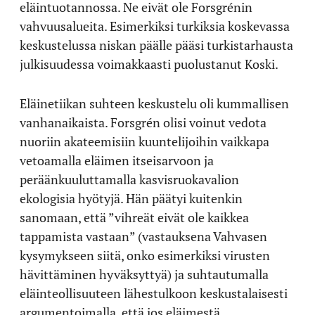
eläintuotannossa. Ne eivät ole Forsgrénin
vahvuusalueita. Esimerkiksi turkiksia koskevassa
keskustelussa niskan päälle pääsi turkistarhausta
julkisuudessa voimakkaasti puolustanut Koski.
Eläinetiikan suhteen keskustelu oli kummallisen
vanhanaikaista. Forsgrén olisi voinut vedota
nuoriin akateemisiin kuuntelijoihin vaikkapa
vetoamalla eläimen itseisarvoon ja
peräänkuuluttamalla kasvisruokavalion
ekologisia hyötyjä. Hän päätyi kuitenkin
sanomaan, että ”vihreät eivät ole kaikkea
tappamista vastaan” (vastauksena Vahvasen
kysymykseen siitä, onko esimerkiksi virusten
hävittäminen hyväksyttyä) ja suhtautumalla
eläinteollisuuteen lähestulkoon keskustalaisesti
argumentoimalla, että jos eläimestä