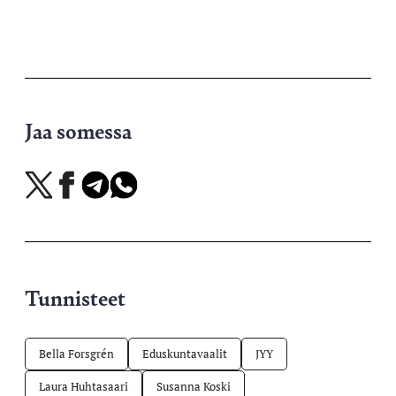
Jaa somessa
Jaa
Jaa
Jaa
Jaa
X-
Facebookissa
Telegramissa
WhatsAppissa
palvelussa
Tunnisteet
Bella Forsgrén
Eduskuntavaalit
JYY
Laura Huhtasaari
Susanna Koski