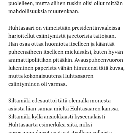
puolelleen, mutta siihen tuskin olisi ollut mitään
mahdollisuuksia muutenkaan.
Huhtasaari on viimeistään presidentinvaaleissa
harjoitellut esiintymistä ja retorisia taitojaan.
Hän osaa ottaa huomiota itselleen ja kääntää
puheenaiheen itselleen mieluisaksi, kuten hyvän
ammattipoliitikon pitääkin. Avauspuheenvuoron
lukeminen paperista vähän himmensi tätä kuvaa,
mutta kokonaisuutena Huhtasaaren
esiintyminen oli varmaa.
Siltamäki edesauttoi tätä olemalla monesta
asiasta liian samaa mieltä Huhtasaaren kanssa.
Siltamäki kyllä ansiokkaasti kyseenalaisti
Huhtasaarta esimerkiksi siitä, miksi
perussuomalaiset vaativat itselleen sellaista