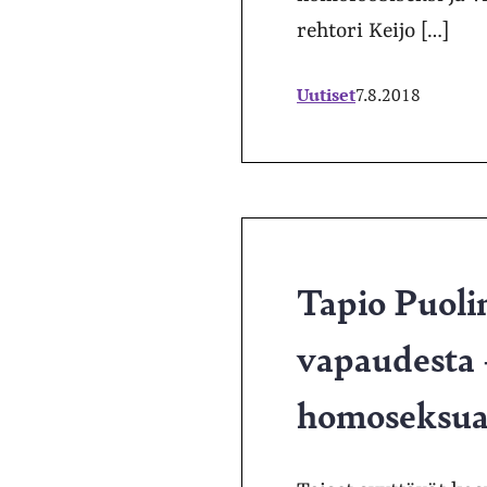
rehtori Keijo […]
Uutiset
7.8.2018
Tapio Puoli
vapaudesta 
homoseksuaa