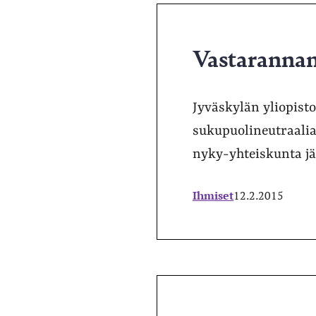
Vastarannan
Jyväskylän yliopist
sukupuolineutraalia 
nyky-yhteiskunta jätä
Ihmiset
12.2.2015