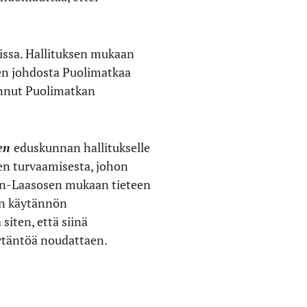
issa.
Hallituksen mukaan
iden johdosta Puolimatkaa
kannut Puolimatkan
sen
eduskunnan hallitukselle
en turvaamisesta, johon
hn-Laasosen mukaan tieteen
en käytännön
siten, että siinä
äytäntöä noudattaen.