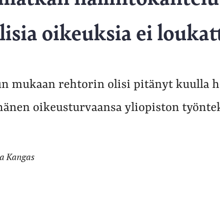
lisia oikeuksia ei loukat
 mukaan rehtorin olisi pitänyt kuulla h
hänen oikeusturvaansa yliopiston työntek
ra Kangas