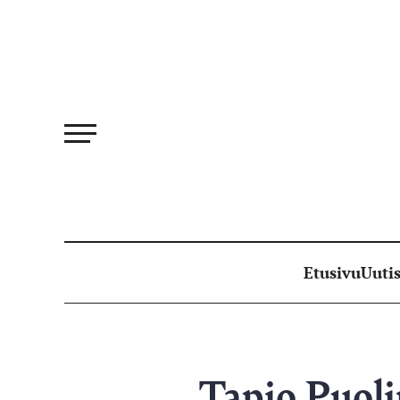
Siirry
suoraan
sisältöön
Etusivu
Uutis
Tapio Puoli