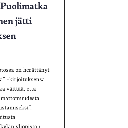
 Puolimatka
nen jätti
ksen
stossa on herättänyt
i” -kirjoituksensa
a väittää, että
tumattomuudesta
ustamiseksi”.
oitusta
kylän yliopiston