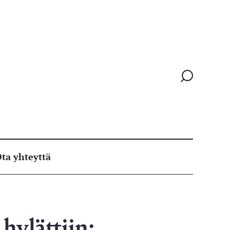
Siirry
hakusivull
ta yhteyttä
hylättiin: