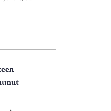
teen
uhunut