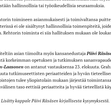
stään hallinnollisia tai työoikeudellisia seuraamuksia.
ehtorin toimineen asianmukaisesti ja toimivaltansa puitte
rissä ei ole sisältynyt hallinnollisia toimenpiteitä, jo
en. Rehtorin toiminta ei siis hallituksen mukaan ole lou
iteltiin asian tiimoilta myös kansanedustaja
Päivi Räsä
mystä korkeimman opetuksen ja tutkimuksen sananvapaud
n-Laasonen
on antanut vastauksensa 23. elokuuta. Gra
uta tutkimuseettisten periaatteiden ja hyvän tieteellis
istojen tulee yliopistolain mukaan järjestää toimintansa 
älinen taso eettisiä periaatteita ja hyvää tieteellistä k
: Lisätty kappale Päivi Räsäsen kirjallisesta kysymyksestä.