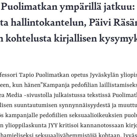
Puolimatkan ympärillä jatkuu:
sta hallintokantelun, Päivi Räsä
 kohtelusta kirjallisen kysymy
fessori Tapio Puolimatkan opetus Jyväskylän yliopi
keen, kun hänen”Kampanja pedofilian laillistamiseks
ea Media -sivustolla julkaistussa tekstissä Puolimatk
alisen suuntautumisen synnynnäisyydestä ja muut
s kampanjalle pedofiilien seksuaalioikeuksien puol
on ylioppilaskunta JYY kritisoi kannanotossaan kirj
ihamieliseksi seksuaalivähemmistöjä kohtaan. Jyväs