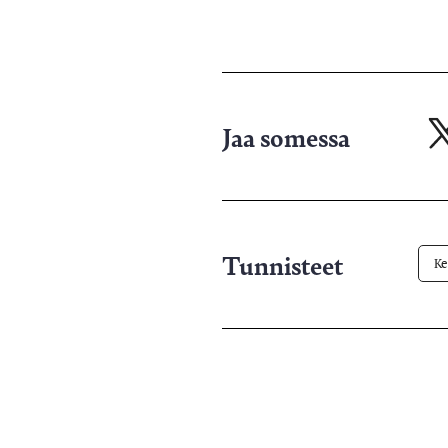
Jaa somessa
Ja
X-
pa
Tunnisteet
Ke