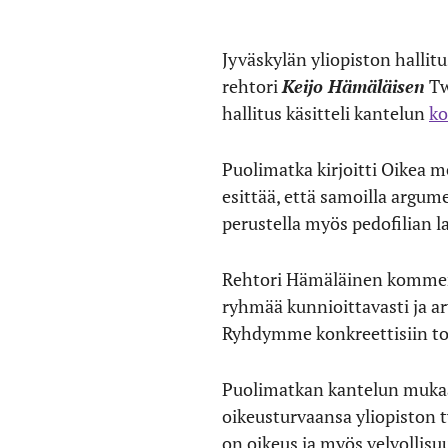
Jyväskylän yliopiston hallit
rehtori
Keijo Hämäläisen
Tw
hallitus käsitteli kantelun
ko
Puolimatka kirjoitti Oikea me
esittää, että samoilla argumen
perustella myös pedofilian la
Rehtori Hämäläinen kommento
ryhmää kunnioittavasti ja ar
Ryhdymme konkreettisiin to
Puolimatkan kantelun mukaan
oikeusturvaansa yliopiston t
on oikeus ja myös velvollis