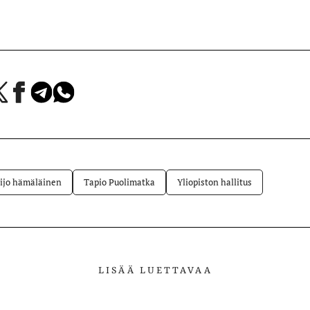
a
Jaa
Jaa
Jaa
Facebookissa
Telegramissa
WhatsAppissa
lvelussa
ijo hämäläinen
Tapio Puolimatka
Yliopiston hallitus
LISÄÄ LUETTAVAA