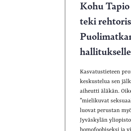
Kohu Tapio 
teki rehtori
Puolimatkan
hallitukselle
Kasvatustieteen pro
keskustelua sen jäl
aiheutti äläkän. Oik
”mielikuvat seksua
luovat perustan myö
Jyväskylän yliopist
homofoobiseksi ja v