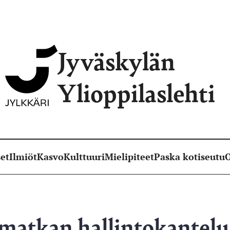
Jyväskylän
Ylioppilaslehti
et
Ilmiöt
Kasvo
Kulttuuri
Mielipiteet
Paska kotiseutu
O
matkan hallintokantelu 