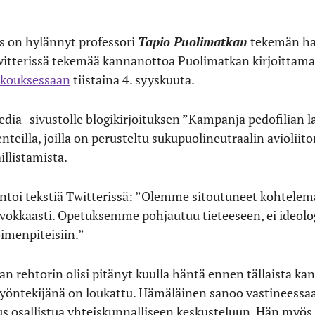
us on hylännyt professori
Tapio Puolimatkan
tekemän hal
itterissä tekemää kannanottoa Puolimatkan kirjoittamaa
kouksessaan
tiistaina 4. syyskuuta.
dia -sivustolle blogikirjoituksen ”Kampanja pedofilian la
teilla, joilla on perusteltu sukupuolineutraalin avioliiton
illistamista.
i tekstiä Twitterissä: ”Olemme sitoutuneet kohtelemaa
vokkaasti. Opetuksemme pohjautuu tieteeseen, ei ideologi
imenpiteisiin.”
 rehtorin olisi pitänyt kuulla häntä ennen tällaista ka
yöntekijänä on loukattu. Hämäläinen sanoo vastineessaan
uus osallistua yhteiskunnalliseen keskusteluun. Hän myös