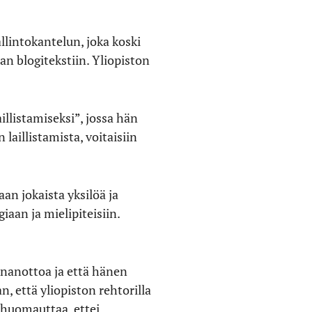
lintokantelun, joka koski
n blogitekstiin. Yliopiston
illistamiseksi”, jossa hän
 laillistamista, voitaisiin
n jokaista yksilöä ja
aan ja mielipiteisiin.
nnanottoa ja että hänen
, että yliopiston rehtorilla
 huomauttaa, ettei