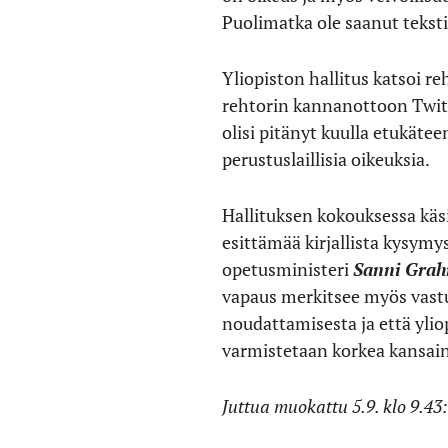
Puolimatka ole saanut teksti
Yliopiston hallitus katsoi r
rehtorin kannanottoon Twitte
olisi pitänyt kuulla etukäte
perustuslaillisia oikeuksia.
Hallituksen kokouksessa käs
esittämää kirjallista kysy
opetusministeri
Sanni Grah
vapaus merkitsee myös vastu
noudattamisesta ja että yliop
varmistetaan korkea kansainv
Juttua muokattu 5.9. klo 9.43