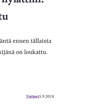
tu
äntä ennen tällaista
ijänä on loukattu.
Uutiset
5.9.2018