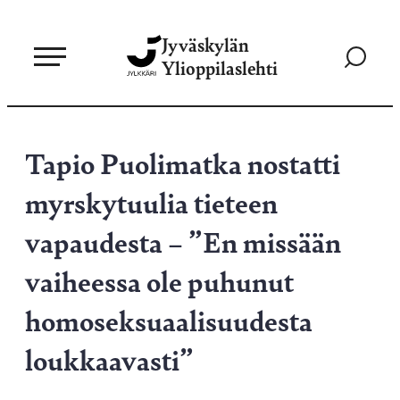
Siirry
Jyväskylän
suoraan
Siirry
Ylioppilaslehti
sisältöön
hakusivul
Tapio Puolimatka nostatti
myrskytuulia tieteen
vapaudesta – ”En missään
vaiheessa ole puhunut
homoseksuaalisuudesta
loukkaavasti”