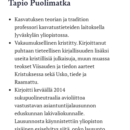
Tapio Puolimatka
Kasvatuksen teorian ja tradition
professori kasvatustieteiden laitoksella
Jyväskylän yliopistossa.
Vakaumuksellinen kristitty. Kirjoittanut
puhtaan tieteellisen kirjallisuuden lisäksi
useita kristillisiä julkaisuja, muun muassa
teokset Viisauden ja tiedon aarteet
Kristuksessa sekä Usko, tiede ja
Raamattu.
Kirjoitti keväällä 2014
sukupuolineutraalia avioliittoa
vastustavan asiantuntijalausunnon
eduskunnan lakivaliokunnalle.
Lausunnosta käynnistettiin yliopiston
sisäinen esiselvitys siitä, onko lausunto