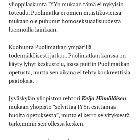
ylioppilaskunta JYYn mukaan tämä ei nykyisin
toteudu. Puolimatka ei omien muistikuviensa
mukaan ole puhunut homoseksuaalisuudesta
luennoilla lainkaan.
Kuohunta Puolimatkan ympärillä
todennäköisesti jatkuu. Puolimatkan kanssa on
käyty lyhyt keskustelu, jossa puitiin Puolimatkan
opetusta, mutta sen aikana ei tehty konkreettisia
päätöksiä.
Jyväskylän yliopiston rehtori
Keijo Hämäläisen
mukaan yliopisto ”selvittää JYYn esittämää
huolta opetuksesta”, mutta ei kerro selvityksestä
tarkemmin sen ollessa kesken.