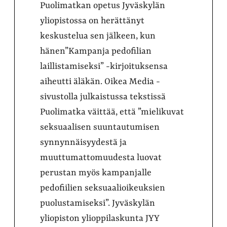
Puolimatkan opetus Jyväskylän
yliopistossa on herättänyt
keskustelua sen jälkeen, kun
hänen”Kampanja pedofilian
laillistamiseksi” -kirjoituksensa
aiheutti äläkän. Oikea Media -
sivustolla julkaistussa tekstissä
Puolimatka väittää, että ”mielikuvat
seksuaalisen suuntautumisen
synnynnäisyydestä ja
muuttumattomuudesta luovat
perustan myös kampanjalle
pedofiilien seksuaalioikeuksien
puolustamiseksi”. Jyväskylän
yliopiston ylioppilaskunta JYY