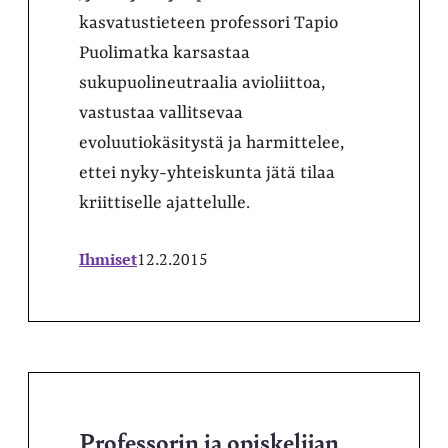
kasvatustieteen professori Tapio
Puolimatka karsastaa
sukupuolineutraalia avioliittoa,
vastustaa vallitsevaa
evoluutiokäsitystä ja harmittelee,
ettei nyky-yhteiskunta jätä tilaa
kriittiselle ajattelulle.
Ihmiset
12.2.2015
Professorin ja opiskelijan