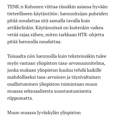
TENK:n Kohonen viittaa tässäkin asiassa hyvään
tieteelliseen käytäntöön: luennoitsijan puheiden
pitää noudattaa sitä samalla tavalla kuin
artikkelinkin. Käytännössä on kuitenkin vaikea
vetää rajaa siihen, miten tarkkaan HTK-ohjetta
pitää luennolla noudattaa.
Toisaalta niin luennoilla kuin teksteissäkin tulee
myös vastaan yliopiston tasa-arvosuunnitelma,
jonka mukaan yliopiston kuuluu tehdä kaikille
mahdolliseksi tasa-arvoinen ja täysivaltainen
osallistuminen yliopiston toimintaan muun
muassa seksuaalisesta suuntautumisesta
riippumatta.
Muun muassa Jyväskylän yliopiston