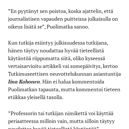
”En pyytänyt sen poistoa, koska ajattelin, että
journalistisen vapauden puitteissa julkaisulla on
oikeus lisätä se”, Puolimatka sanoo.
Kun tutkija esiintyy julkisuudessa tutkijana,
hänen täytyy noudattaa hyvää tieteellistä
käytäntöä riippumatta siitä, oliko kyseessä
vertaisarvioitu artikkeli vai somepäivitys, kertoo
Tutkimuseettisen neuvottelukunnan asiantuntija
Iina Kohonen
. Hän ei halua kommentoida
Puolimatkan tapausta, mutta kommentoi tieteen
etiikkaa yleisellä tasolla.
”Professorin tai tutkijan nimikettä voi käyttää
periaatteessa milloin vain, mutta silloin täytyy
noudattaa hyvää tieteellistä käytäntöä”,