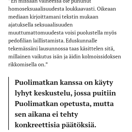
”En missään vaiheessa ole puhunut
homoseksuaalisuudesta loukkaavasti. Oikeaan
mediaan kirjoittamani tekstin mukaan
ajatuksella seksuaalisuuden
muuttumattomuudesta voisi puolustella myös
pedofilian laillistamista. Eduskunnalle
tekemässäni lausunnossa taas käsittelen sitä,
millainen vaikutus isän ja äidin kolmoissidoksen
rikkomisella on.”
Puolimatkan kanssa on käyty
lyhyt keskustelu, jossa puitiin
Puolimatkan opetusta, mutta
sen aikana ei tehty
konkreettisia päätöksiä.