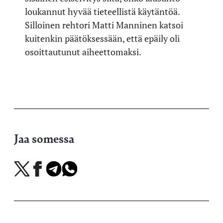
loukannut hyvää tieteellistä käytäntöä.
Silloinen rehtori Matti Manninen katsoi
kuitenkin päätöksessään, että epäily oli
osoittautunut aiheettomaksi.
Jaa somessa
Jaa
Jaa
Jaa
Jaa
X-
Facebookissa
Telegramissa
WhatsAppissa
palvelussa