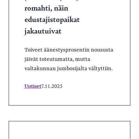
romahti, näin
edustajistopaikat
jakautuivat
Toiveet äänestysprosentin noususta
jäivät toteutumatta, mutta
valtakunnan jumbosijalta vältyttiin.
Uutiset
7.11.2025