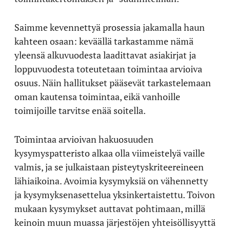
Saimme kevennettyä prosessia jakamalla haun
kahteen osaan: keväällä tarkastamme nämä
yleensä alkuvuodesta laadittavat asiakirjat ja
loppuvuodesta toteutetaan toimintaa arvioiva
osuus. Näin hallitukset pääsevät tarkastelemaan
oman kautensa toimintaa, eikä vanhoille
toimijoille tarvitse enää soitella.
Toimintaa arvioivan hakuosuuden
kysymyspatteristo alkaa olla viimeistelyä vaille
valmis, ja se julkaistaan pisteytyskriteereineen
lähiaikoina. Avoimia kysymyksiä on vähennetty
ja kysymyksenasettelua yksinkertaistettu. Toivon
mukaan kysymykset auttavat pohtimaan, millä
keinoin muun muassa järjestöjen yhteisöllisyyttä