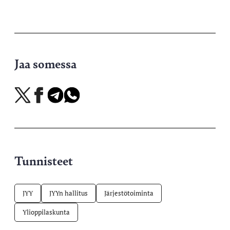
Jaa somessa
Jaa
Jaa
Jaa
Jaa
X-
Facebookissa
Telegramissa
WhatsAppissa
palvelussa
Tunnisteet
JYY
JYYn hallitus
Järjestötoiminta
Ylioppilaskunta