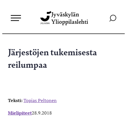
Siirry
Jyväskylän
suoraan
Siirry
Ylioppilaslehti
sisältöön
hakusivul
Järjestöjen tukemisesta
reilumpaa
Teksti:
Topias Peltonen
Mielipiteet
28.9.2018