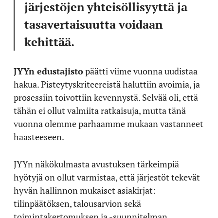
järjestöjen yhteisöllisyyttä ja
tasavertaisuutta voidaan
kehittää.
JYYn edustajisto
päätti viime vuonna uudistaa
hakua. Pisteytyskriteereistä haluttiin avoimia, ja
prosessiin toivottiin kevennystä. Selvää oli, että
tähän ei ollut valmiita ratkaisuja, mutta tänä
vuonna olemme parhaamme mukaan vastanneet
haasteeseen.
JYYn näkökulmasta avustuksen tärkeimpiä
hyötyjä on ollut varmistaa, että järjestöt tekevät
hyvän hallinnon mukaiset asiakirjat:
tilinpäätöksen, talousarvion sekä
toimintakertomuksen ja -suunnitelman.