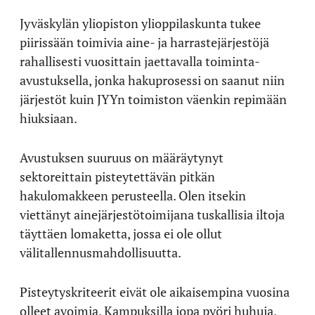
Jyväskylän yliopiston ylioppilaskunta tukee
piirissään toimivia aine- ja harrastejärjestöjä
rahallisesti vuosittain jaettavalla toiminta-
avustuksella, jonka hakuprosessi on saanut niin
järjestöt kuin JYYn toimiston väenkin repimään
hiuksiaan.
Avustuksen suuruus on määräytynyt
sektoreittain pisteytettävän pitkän
hakulomakkeen perusteella. Olen itsekin
viettänyt ainejärjestötoimijana tuskallisia iltoja
täyttäen lomaketta, jossa ei ole ollut
välitallennusmahdollisuutta.
Pisteytyskriteerit eivät ole aikaisempina vuosina
olleet avoimia. Kampuksilla jopa pyöri huhuja,