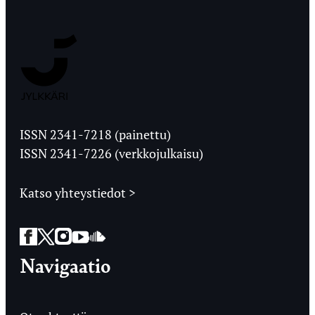
Jyväskylän
Ylioppilaslehti
ISSN 2341-7218 (painettu)
ISSN 2341-7226 (verkkojulkaisu)
Katso yhteystiedot >
Facebook
Twitter
Instagram
YouTube
SoundCloud
Navigaatio