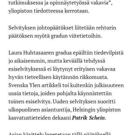
tutkimuksessa ja opinnäytetyössä vakavia”,
yliopiston tiedotteessa kerrotaan.
Selvityksen johtopäätökset liitetään rehtorin
päätöksen myötä gradun viitetietoihin.
Laura Huhtasaaren gradua epäiltiin tiedevilpistä
jo aikaisemmin, mutta keväällä tehdyssä
esiselvityksessä ei löytynyt erityisen vakavaa
hyvän tieteellisen käytännön rikkomusta.
Svenska Ylen artikkeli toi kuitenkin julkisuuteen
uusia tietoja, joiden pohjalta käynnistettiin
toinen esiselvitys. Uuden selvityksen suoritti
ulkopuolinen asiantuntija, Helsingin yliopiston
kasvatustieteiden dekaani
Patrik Schein
.
Asian käsittely lopetetaan tällä päätöksellä,