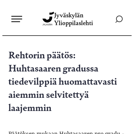
Siirry
Jyväskylän
suoraan
Siirry
Ylioppilaslehti
sisältöön
hakusivul
Rehtorin päätös:
Huhtasaaren gradussa
tiedevilppiä huomattavasti
aiemmin selvitettyä
laajemmin