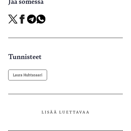
Jaa somessa
Jaa
Jaa
Jaa
Jaa
X-
Facebookissa
Telegramissa
WhatsAppissa
palvelussa
Tunnisteet
Laura Huhtasaari
LISÄÄ LUETTAVAA