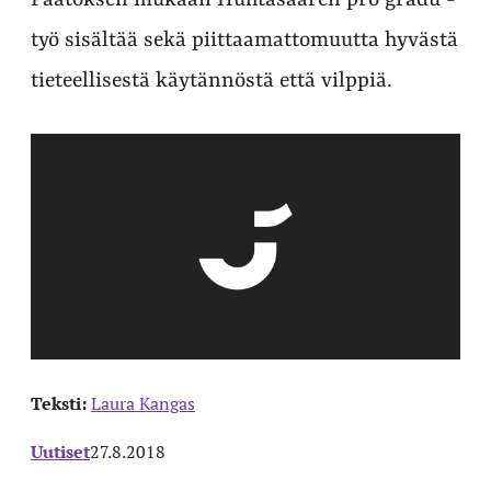
Päätöksen mukaan Huhtasaaren pro gradu -
työ sisältää sekä piittaamattomuutta hyvästä
tieteellisestä käytännöstä että vilppiä.
Teksti:
Laura Kangas
Uutiset
27.8.2018