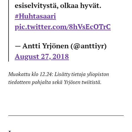
esiselvitystä, olkaa hyvät.
#Huhtasaari
pic.twitter.com/8hVsEcOTrC
— Antti Yrjönen (@anttiyr)
August 27, 2018
Muokattu klo 12.24: Lisätty tietoja yliopiston
tiedotteen pohjalta sekä Yrjösen twiitistä.