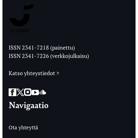
Jyväskylän
Ylioppilaslehti
ISSN 2341-7218 (painettu)
ISSN 2341-7226 (verkkojulkaisu)
Katso yhteystiedot >
Facebook
Twitter
Instagram
YouTube
SoundCloud
Navigaatio
Ota yhteyttä